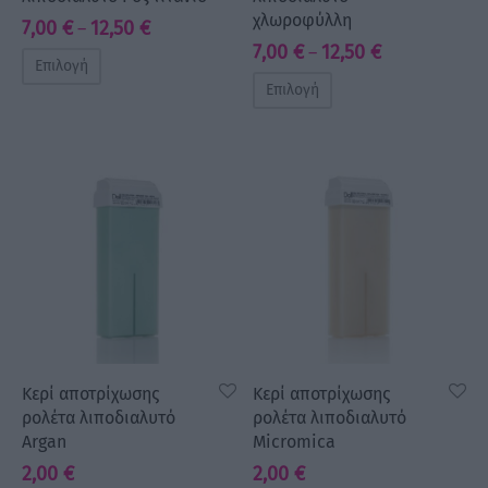
χλωροφύλλη
Price
7,00
€
12,50
€
–
Price
7,00
€
12,50
€
–
range:
Επιλογή
range:
7,00 €
Επιλογή
7,00 €
through
through
12,50 €
12,50 €
Κερί αποτρίχωσης
Κερί αποτρίχωσης
ρολέτα λιποδιαλυτό
ρολέτα λιποδιαλυτό
Argan
Micromica
2,00
€
2,00
€