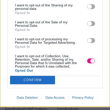
I want to opt-out of the Sharing of my
Κερί αποτρίχωσης βάζο
Κερί αποτρίχωσης βάζο
personal data.
Opted In
λιποδιαλυτό Λευκό
λιποδιαλυτό Μέλι
τιτάνιο
Price
7,00
€
12,50
€
–
I want to opt-out of the Sale of my
Personal Data.
Price
7,00
€
12,50
€
–
range:
Opted In
Επιλογή
range:
7,00 €
Επιλογή
7,00 €
I want to opt-out of processing my
through
Personal Data for Targeted Advertising.
through
12,50 €
Opted In
12,50 €
I want to opt-out of Collection, Use,
Retention, Sale, and/or Sharing of my
Personal Data that Is Unrelated with the
Purposes for which it was collected.
Opted Out
CONFIRM
Data Deletion
Data Access
Privacy Policy
Κερί αποτρίχωσης βάζο
Κερί αποτρίχωσης βάζο
λιποδιαλυτό Ρόζ τιτάνιο
λιποδιαλυτό