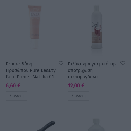
a Make Up
Bye Pido
 By Xanitalia
Primer Βάση
Γαλάκτωμα για μετά την
Προσώπου Pure Beauty
αποτρίχωση
ux
Face Primer-Matcha 01
πικραμύγδαλο
ar
6,60
€
12,00
€
Επιλογή
Επιλογή
on