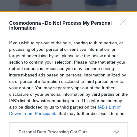
Cosmodonna -
Do Not Process My Personal
Information
Κερί αποτρίχωσης βάζο
Κερί αποτρίχωσης βάζο
λιποδιαλυτό Micromica
λιποδιαλυτό Αζουλένιο
τιτάνιο
If you wish to opt-out of the sale, sharing to third parties, or
Price
7,00
€
12,50
€
–
processing of your personal or sensitive information for
Price
7,00
€
12,50
€
–
range:
targeted advertising by us, please use the below opt-out
Επιλογή
range:
7,00 €
section to confirm your selection. Please note that after your
Επιλογή
7,00 €
through
opt-out request is processed you may continue seeing
through
interest-based ads based on personal information utilized by
12,50 €
us or personal information disclosed to third parties prior to
12,50 €
your opt-out. You may separately opt-out of the further
disclosure of your personal information by third parties on the
IAB’s list of downstream participants. This information may
also be disclosed by us to third parties on the
IAB’s List of
Downstream Participants
that may further disclose it to other
third parties.
Personal Data Processing Opt Outs