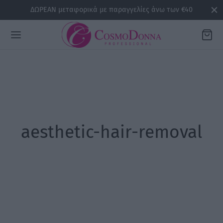
ΔΩΡΕΑΝ μεταφορικά με παραγγελίες άνω των €40
Back
ΡΕΙΕΣ
aesthetic-hair-removal
la
sline
air
issa