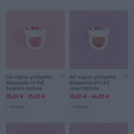
through
44,00 €
Gel νυχιών χτισίματος
Gel νυχιών χτισίματος
Φόρμουλα UV Ροζ
Φόρμουλα UV/LED
διάφανο Optima
cover Optima
Price
Price
25,00
€
35,00
€
35,00
€
44,00
€
–
–
range:
range:
Επιλογή
Επιλογή
25,00 €
35,00 €
through
through
35,00 €
44,00 €