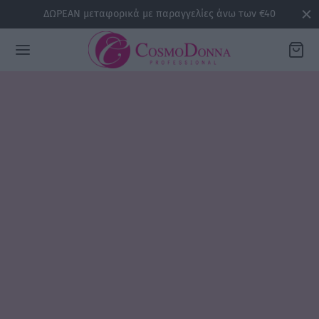
ΔΩΡΕΑΝ μεταφορικά με παραγγελίες άνω των €40
Back
ΡΕΙΕΣ
la
sline
air
issa