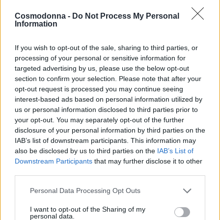
Cosmodonna -
Do Not Process My Personal
Information
Acryl gel καινοτόμο
Buffer νυχιών Block
If you wish to opt-out of the sale, sharing to third parties, or
σύστημα χτισίματος
Πορτοκαλί σκληρότητα
processing of your personal or sensitive information for
νυχιών Suprema gel
120/180
targeted advertising by us, please use the below opt-out
TRASPARENTE CLEAR
2,00
€
section to confirm your selection. Please note that after your
28,00
€
opt-out request is processed you may continue seeing
Επιλογή
interest-based ads based on personal information utilized by
Επιλογή
us or personal information disclosed to third parties prior to
your opt-out. You may separately opt-out of the further
disclosure of your personal information by third parties on the
Out of Stock
IAB’s list of downstream participants. This information may
also be disclosed by us to third parties on the
IAB’s List of
Downstream Participants
that may further disclose it to other
third parties.
Personal Data Processing Opt Outs
I want to opt-out of the Sharing of my
personal data.