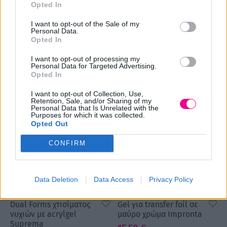
Opted In
Buffer νυχιών Block2
Buffer νυχιών για
I want to opt-out of the Sale of my
Μωβ σκληρότητα
λείανση και λάμψη
Personal Data.
80/120
Miracolo italiano
Opted In
2,00
€
3,00
€
I want to opt-out of processing my
Επιλογή
Επιλογή
Personal Data for Targeted Advertising.
Opted In
I want to opt-out of Collection, Use,
Retention, Sale, and/or Sharing of my
Personal Data that Is Unrelated with the
Purposes for which it was collected.
Opted Out
CONFIRM
Data Deletion
Data Access
Privacy Policy
Dual Forms χτισίματος
Gel για transfer foil σε
νυχιών με acrylgel
μαύρο χρώμα Impronta
Suprema