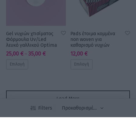
Gel νυχιών χτισίματος
Pads έτοιμα κομμένα
Φόρμουλα Uv/Led
non woven για
λευκό γαλλικού Optima
καθαρισμό νυχιών
Price
25,00
€
35,00
€
12,00
€
–
range:
Επιλογή
Επιλογή
25,00 €
through
35,00 €
Load More
Filters