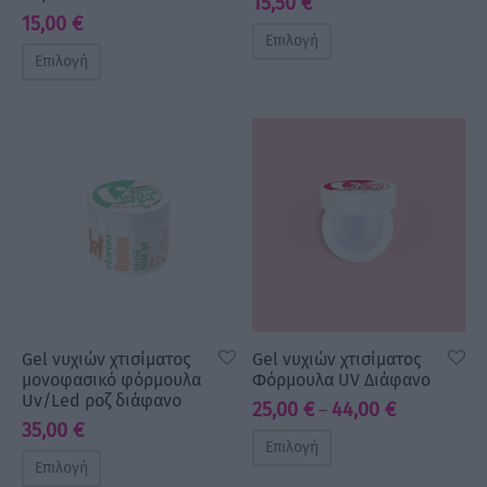
15,50
€
15,00
€
Επιλογή
Επιλογή
Gel νυχιών χτισίματος
Gel νυχιών χτισίματος
μονοφασικό φόρμουλα
Φόρμουλα UV Διάφανο
Uv/Led ροζ διάφανο
Price
25,00
€
44,00
€
–
35,00
€
range:
Επιλογή
25,00 €
Επιλογή