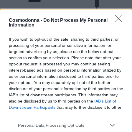
Acryl gel καινοτόμο
AGUAR ΒΟΥΡΤΣΑ IONIC
Cosmodonna -
Do Not Process My Personal
σύστημα χτισίματος
CERAMIC C6
Information
νυχιών Suprema gel
38,02
€
TRASPARENTE CLEAR
If you wish to opt-out of the sale, sharing to third parties, or
Επιλογή
28,00
€
processing of your personal or sensitive information for
targeted advertising by us, please use the below opt-out
Επιλογή
section to confirm your selection. Please note that after your
opt-out request is processed you may continue seeing
interest-based ads based on personal information utilized by
-
8
%
us or personal information disclosed to third parties prior to
your opt-out. You may separately opt-out of the further
disclosure of your personal information by third parties on the
IAB’s list of downstream participants. This information may
also be disclosed by us to third parties on the
IAB’s List of
Downstream Participants
that may further disclose it to other
third parties.
Personal Data Processing Opt Outs