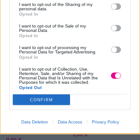
BB Κρέμα Με Χρώμα
BAECATION HAWAII
I want to opt-out of the Sharing of my
Pure Beauty -LIGHT 02
COLORIST KIT FRAMAR
personal data.
Opted In
96013
9,00
€
38,00
€
34,95
€
Original
Η
I want to opt-out of the Sale of my
Επιλογή
price
τρέχουσα
Personal Data.
Επιλογή
Opted In
was:
τιμή
38,00 €.
είναι:
I want to opt-out of processing my
Personal Data for Targeted Advertising.
34,95 €.
Opted In
I want to opt-out of Collection, Use,
Retention, Sale, and/or Sharing of my
Personal Data that Is Unrelated with the
Purposes for which it was collected.
Opted Out
CONFIRM
BB Κρέμα Με Χρώμα
BB Κρέμα Με Χρώμα
Data Deletion
Data Access
Privacy Policy
Pure Beauty – MEDIUM
Pure Beauty – RICH 05
03
9,00
€