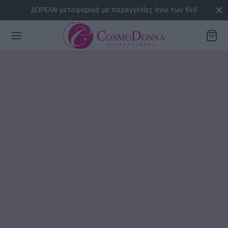
ΔΩΡΕΑΝ μεταφορικά με παραγγελίες άνω των €40
Back
ΡΕΙΕΣ
la
sline
air
issa