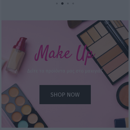
13,00 €
through
through
16,00 €
17,50 €
Make Up
Δείτε τα προϊόντα μας στο μακιγιάζ
SHOP NOW