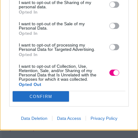
I want to opt-out of the Sharing of my
personal data.
Opted In
ΝΕΑ ΠΡΟΪΟΝΤΑ
I want to opt-out of the Sale of my
Personal Data.
Opted In
I want to opt-out of processing my
Personal Data for Targeted Advertising.
Opted In
I want to opt-out of Collection, Use,
Retention, Sale, and/or Sharing of my
Personal Data that Is Unrelated with the
Purposes for which it was collected.
Opted Out
CONFIRM
Conditioner για όγκο
Σαμπουάν για όγκο Volume
Volume Wonder με
Wonder με πανθενόλη
Data Deletion
Data Access
Privacy Policy
πανθενόλη
Price
12,00
€
16,00
€
–
Price
13,00
€
17,50
€
–
range:
range:
12,00 €