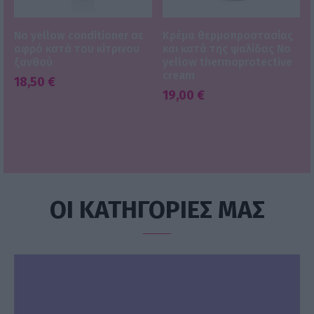
No yellow conditioner σε
Κρέμα θερμοπροστασίας
αφρό κατά του κίτρινου
και κατά της ψαλίδας No
ξανθού
yellow thermoprotective
cream
18,50
€
19,00
€
ΟΙ ΚΑΤΗΓΟΡΙΕΣ ΜΑΣ