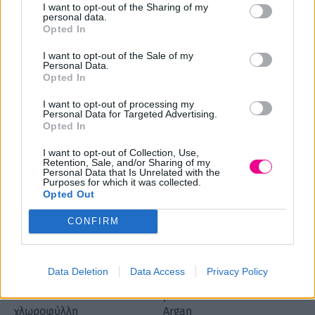
I want to opt-out of the Sharing of my
personal data.
Κερί αποτρίχωσης βάζο
Κερί αποτρίχωσης βάζο
Opted In
λιποδιαλυτό Μέλι
λιποδιαλυτό Ρόζ τιτάνιο
I want to opt-out of the Sale of my
Price
Price
7,00
€
12,50
€
7,00
€
12,50
€
–
–
Personal Data.
range:
range:
Opted In
Επιλογή
Επιλογή
7,00 €
7,00 €
I want to opt-out of processing my
through
through
Personal Data for Targeted Advertising.
Opted In
12,50 €
12,50 €
I want to opt-out of Collection, Use,
Retention, Sale, and/or Sharing of my
Personal Data that Is Unrelated with the
Purposes for which it was collected.
Opted Out
CONFIRM
Data Deletion
Data Access
Privacy Policy
Κερί αποτρίχωσης βάζο
Κερί αποτρίχωσης
λιποδιαλυτό
ρολέτα λιποδιαλυτό
χλωροφύλλη
Argan