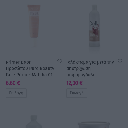
a Make Up
Bye Pido
 By Xanitalia
Primer Βάση
Γαλάκτωμα για μετά την
Προσώπου Pure Beauty
αποτρίχωση
ux
Face Primer-Matcha 01
πικραμύγδαλο
6,60
€
12,00
€
ar
Επιλογή
Επιλογή
on