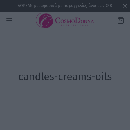
ΔΩΡΕΑΝ μεταφορικά με παραγγελίες άνω των €40
Back
ΡΕΙΕΣ
candles-creams-oils
la
sline
air
issa