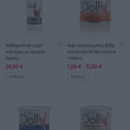
Καθαριστικό υγρό
Κερί αποτρίχωσης βάζο
κεριέρας με άρωμα
λιποδιαλυτό Micromica
λεμόνι
τιτάνιο
Price
28,00
€
7,00
€
12,50
€
–
range:
Επιλογή
Επιλογή
7,00 €
through
12,50 €