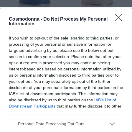
Cosmodonna -
Do Not Process My Personal
Information
Κερί αποτρίχωσης βάζο
Κερί αποτρίχωσης βάζο
λιποδιαλυτό Αζουλένιο
λιποδιαλυτό Λευκό
If you wish to opt-out of the sale, sharing to third parties, or
τιτάνιο
Price
7,00
€
12,50
€
–
processing of your personal or sensitive information for
Price
7,00
€
12,50
€
–
range:
targeted advertising by us, please use the below opt-out
Επιλογή
range:
section to confirm your selection. Please note that after your
7,00 €
Επιλογή
opt-out request is processed you may continue seeing
7,00 €
through
interest-based ads based on personal information utilized by
through
12,50 €
us or personal information disclosed to third parties prior to
12,50 €
your opt-out. You may separately opt-out of the further
disclosure of your personal information by third parties on the
IAB’s list of downstream participants. This information may
also be disclosed by us to third parties on the
IAB’s List of
Downstream Participants
that may further disclose it to other
third parties.
Personal Data Processing Opt Outs