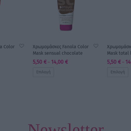
a Color
Χρωμομάσκες Fanola Color
Χρωμομάσκε
Mask sensual chocolate
Mask total 
ice
Price
5,50
€
14,00
€
5,50
€
14
–
–
ge:
range:
Επιλογή
Επιλογή
0 €
5,50 €
rough
through
00 €
14,00 €
Newsletter