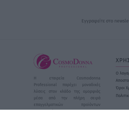
Εγγραφείτε στο newslet
ΧΡΗ
Ο λογα
Η εταιρεία Cosmodonna
Αποστο
Professional παρέχει μοναδικές
Όροι Χ
λύσεις στον κλάδο της ομορφιάς
Πολιτι
μέσα από την πλήρη σειρά
επαγγελματικών προϊόντων
κομμωτηρίου.
ΓΕΜΗ: 39726406000