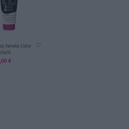
ς Fanola Color
black
Price
,00
€
range:
5,50 €
through
14,00 €