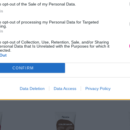
o opt-out of the Sale of my Personal Data.
In
to opt-out of processing my Personal Data for Targeted
ing.
In
o opt-out of Collection, Use, Retention, Sale, and/or Sharing
ersonal Data that Is Unrelated with the Purposes for which it
lected.
Out
a Color
Χρωμομάσκες Fanola Color
Χρωμομάσκε
CONFIRM
Mask golder aura
Mask Ocean
ice
Price
5,50
€
14,00
€
5,50
€
14
–
–
ge:
range:
Επιλογή
Επιλογή
Data Deletion
Data Access
Privacy Policy
0 €
5,50 €
rough
through
00 €
14,00 €