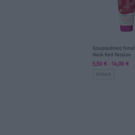
Χρωμομάσκες Fanol
Mask Red Passion
Pr
5,50
€
14,00
€
–
ran
Επιλογή
5,5
th
14,