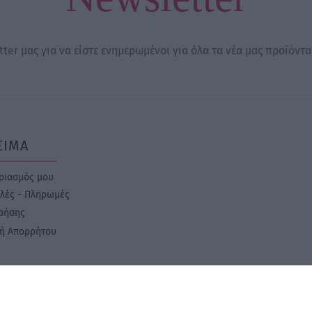
ter μας για να είστε ενημερωμένοι για όλα τα νέα μας προϊόντα
ΣΙΜΑ
ριασμός μου
λές - Πληρωμές
ρήσης
κή Απορρήτου