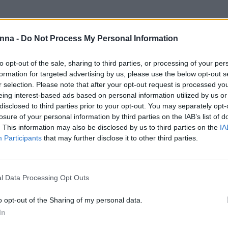
nna -
Do Not Process My Personal Information
to opt-out of the sale, sharing to third parties, or processing of your per
formation for targeted advertising by us, please use the below opt-out s
r selection. Please note that after your opt-out request is processed y
eing interest-based ads based on personal information utilized by us or
disclosed to third parties prior to your opt-out. You may separately opt-
losure of your personal information by third parties on the IAB’s list of
. This information may also be disclosed by us to third parties on the
IA
a Color
Χρωμομάσκες Fanola Color
Χρωμομάσκε
Participants
that may further disclose it to other third parties.
Mask ping sugar
Mask Clove
ice
Price
5,50
€
14,00
€
5,50
€
14
–
–
ge:
range:
l Data Processing Opt Outs
Επιλογή
Επιλογή
0 €
5,50 €
o opt-out of the Sharing of my personal data.
rough
through
In
00 €
14,00 €