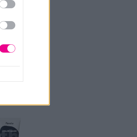
ς Fanola Color
 blue
Price
,00
€
range:
5,50 €
through
14,00 €