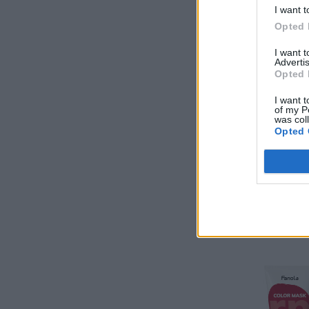
I want t
Opted 
I want 
Advertis
Opted 
I want t
of my P
was col
Opted 
Χρωμομάσκες Fanol
Mask copper flow
Pr
5,50
€
14,00
€
–
ran
Επιλογή
5,5
th
14,