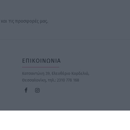
 και τις προσφορές μας.
ΕΠΙΚΟΙΝΩΝΙΑ
Κατσαντώνη 39, Ελευθέριο Κορδελιό,
Θεσσαλονίκη
, τηλ.: 2310 778 168