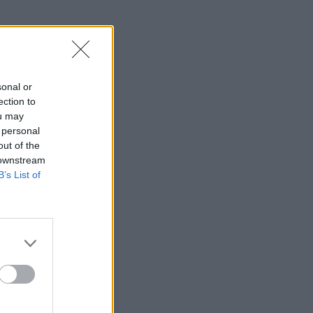
sonal or
ection to
ou may
 personal
out of the
 downstream
B’s List of
ς Fanola Color
r green
Price
,00
€
range:
5,50 €
through
14,00 €