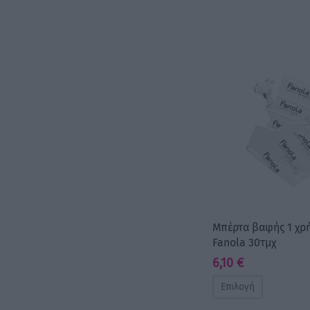
e Pido
 Xanitalia
Μπέρτα βαφής 1 χρ
Fanola 30τμχ
6,10
€
Επιλογή