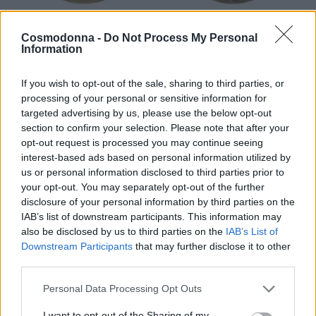
Βαφή μαλλιών Oro 10.0
Βαφή μαλλιών Oro
Cosmodonna -
Do Not Process My Personal
Information
Ξανθό πλατινέ
10.00 Ξανθό πλατινέ
έξτρα
9,00
€
If you wish to opt-out of the sale, sharing to third parties, or
9,00
€
Επιλογή
processing of your personal or sensitive information for
Επιλογή
targeted advertising by us, please use the below opt-out
section to confirm your selection. Please note that after your
opt-out request is processed you may continue seeing
interest-based ads based on personal information utilized by
us or personal information disclosed to third parties prior to
your opt-out. You may separately opt-out of the further
disclosure of your personal information by third parties on the
IAB’s list of downstream participants. This information may
also be disclosed by us to third parties on the
IAB’s List of
Downstream Participants
that may further disclose it to other
third parties.
Personal Data Processing Opt Outs
Βαφή μαλλιών Oro
Βαφή μαλλιών Oro 10.1
I want to opt-out of the Sharing of my