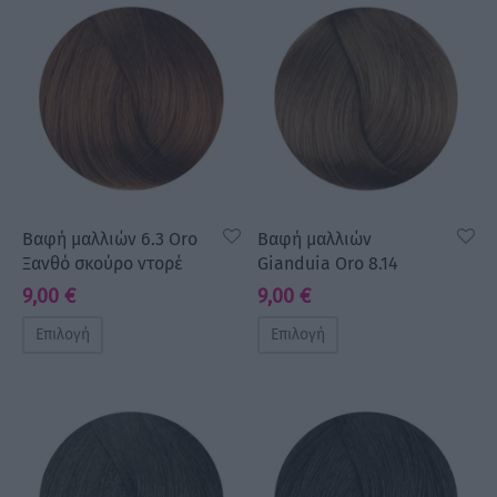
a Make Up
Bye Pido
 By Xanitalia
Βαφή μαλλιών 6.3 Oro
Βαφή μαλλιών
Ξανθό σκούρο ντορέ
Gianduia Oro 8.14
ux
9,00
€
9,00
€
ar
Επιλογή
Επιλογή
on