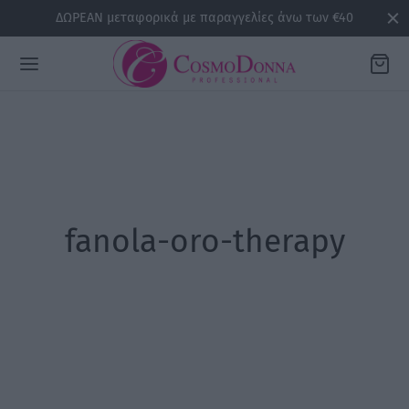
ΔΩΡΕΑΝ μεταφορικά με παραγγελίες άνω των €40
Back
ΡΕΙΕΣ
fanola-oro-therapy
la
sline
air
issa