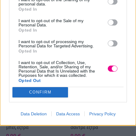
10.0Ε Ξανθό πλατινέ
Ξανθό πλατινέ σαντρέ
personal data.
Opted In
έξτρα
9,00
€
9,00
€
I want to opt-out of the Sale of my
Επιλογή
Personal Data.
Επιλογή
Opted In
I want to opt-out of processing my
Personal Data for Targeted Advertising.
Opted In
I want to opt-out of Collection, Use,
Retention, Sale, and/or Sharing of my
Personal Data that Is Unrelated with the
Purposes for which it was collected.
Opted Out
CONFIRM
Βαφή μαλλιών Oro
Βαφή μαλλιών Oro
Data Deletion
Data Access
Privacy Policy
10.13Ε Ξανθό πλατινέ
10.1Ε Ξανθό πλατινέ
μπέζ έξτρα
σαντρέ έξτρα