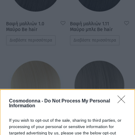
Βαφή μαλλιών 1.0
Βαφή μαλλιών 1.11
Μαύρο Be hair
Μαύρο μπλε Be hair
Διαβάστε περισσότερα
Διαβάστε περισσότερα
Cosmodonna -
Do Not Process My Personal
Information
If you wish to opt-out of the sale, sharing to third parties, or
Βαφή μαλλιών 10.0
Βαφή μαλλιών 10.1
processing of your personal or sensitive information for
Ξανθό πολύ ανοιχτό
Ξανθό πολύ ανοιχτό
targeted advertising by us, please use the below opt-out
έξτρα Be hair
σαντρέ έξτρα Be hair