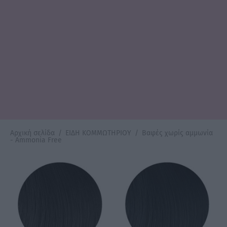
Αρχική σελίδα
/
ΕΙΔΗ ΚΟΜΜΩΤΗΡΙΟΥ
/
Βαφές χωρίς αμμωνία
- Ammonia Free