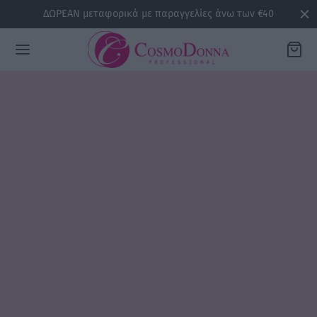
ΔΩΡΕΑΝ μεταφορικά με παραγγελίες άνω των €40
Back
ΡΕΙΕΣ
la
sline
air
issa