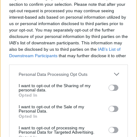
section to confirm your selection. Please note that after your
Διαβάστε περισσότερα
Διαβάστε περισσότερα
opt-out request is processed you may continue seeing
interest-based ads based on personal information utilized by
us or personal information disclosed to third parties prior to
your opt-out. You may separately opt-out of the further
disclosure of your personal information by third parties on the
IAB’s list of downstream participants. This information may
also be disclosed by us to third parties on the
IAB’s List of
Downstream Participants
that may further disclose it to other
third parties.
Personal Data Processing Opt Outs
I want to opt-out of the Sharing of my
personal data.
Βαφή μαλλιών 10.3
Βαφή μαλλιών 11.0
Opted In
Ξανθό πολύ ανοιχτό
Ξανθό σούπερ πλατινέ
ντορέ έξτρα Be hair
Be hair
I want to opt-out of the Sale of my
Personal Data.
Opted In
Διαβάστε περισσότερα
Διαβάστε περισσότερα
I want to opt-out of processing my
Personal Data for Targeted Advertising.