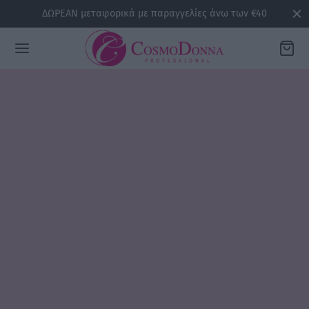
ΔΩΡΕΑΝ μεταφορικά με παραγγελίες άνω των €40
Back
ΡΕΙΕΣ
la
sline
air
issa