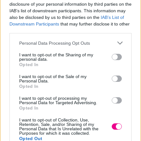
πάγου
disclosure of your personal information by third parties on the
9,00
€
IAB’s list of downstream participants. This information may
9,00
€
Επιλογή
also be disclosed by us to third parties on the
IAB’s List of
Επιλογή
Downstream Participants
that may further disclose it to other
third parties.
Personal Data Processing Opt Outs
I want to opt-out of the Sharing of my
personal data.
Opted In
I want to opt-out of the Sale of my
Personal Data.
Opted In
I want to opt-out of processing my
Personal Data for Targeted Advertising.
Opted In
Βαφή μαλλιών No
Βαφή μαλλιών No
yellow ML.00
yellow S.1202
I want to opt-out of Collection, Use,
Υπερξανοιχτική
Ξανθιστικό κατά του
Retention, Sale, and/or Sharing of my
κίτρινου
Personal Data that Is Unrelated with the
9,00
€
Purposes for which it was collected.
9,00
€
Opted Out
Επιλογή