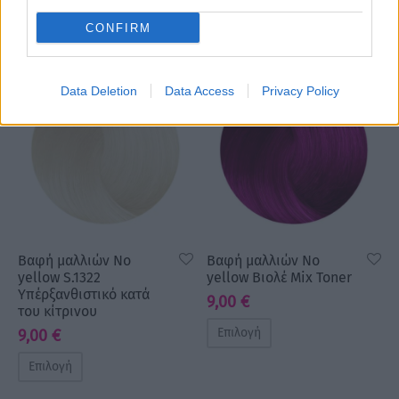
Επιλογή
CONFIRM
Data Deletion
Data Access
Privacy Policy
Βαφή μαλλιών No
Βαφή μαλλιών No
yellow S.1322
yellow Βιολέ Mix Toner
Υπέρξανθιστικό κατά
9,00
€
του κίτρινου
Επιλογή
9,00
€
Επιλογή