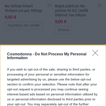
No Yellow Smart
Βαφή μαλλιών No
Stripes για μες 100τμχ
yellow 10 ICE Ξανθό
πλατινέ του πάγου
9,00
€
9,00
€
Προσθήκη στο καλάθι
Επιλογή
Cosmodonna -
Do Not Process My Personal
Information
If you wish to opt-out of the sale, sharing to third parties, or
processing of your personal or sensitive information for
targeted advertising by us, please use the below opt-out
section to confirm your selection. Please note that after your
opt-out request is processed you may continue seeing
interest-based ads based on personal information utilized by
Βαφή μαλλιών No
Βαφή μαλλιών No
yellow 8 ICE Ξανθό
yellow 9 ICE Ξανθό
us or personal information disclosed to third parties prior to
ανοιχτό του πάγου
πολύ ανοιχτό του
your opt-out. You may separately opt-out of the further