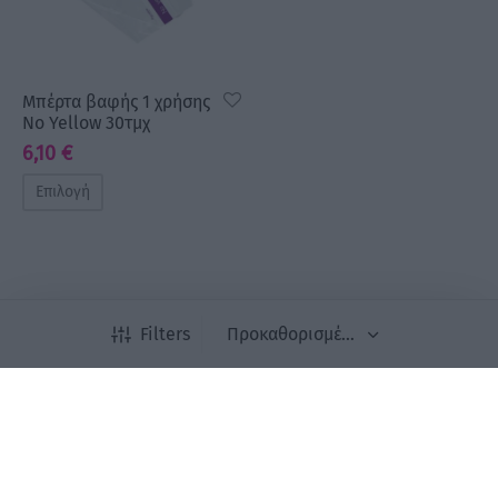
Μπέρτα βαφής 1 χρήσης
No Yellow 30τμχ
6,10
€
Επιλογή
Newsletter
Filters
Εγγραφείτε στο newsletter μας για να είστε
ενημερωμένοι για όλα τα νέα μας προϊόντα και τις
προσφορές μας.