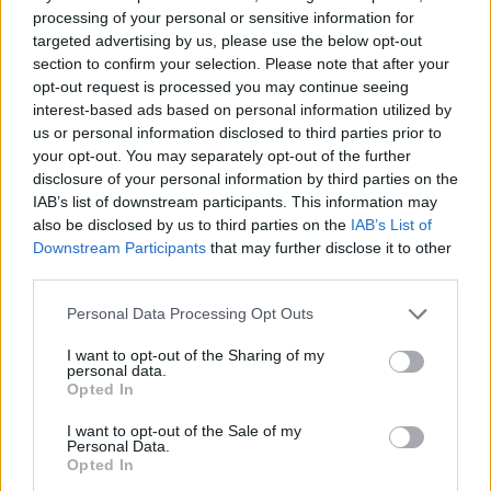
processing of your personal or sensitive information for
Μόνιμη ισιωτική κρέμα
Περμανάντ για βαμμένα
targeted advertising by us, please use the below opt-out
CS Kit ES
μαλλιά Echos Perm P2
section to confirm your selection. Please note that after your
16,50
€
16,00
€
opt-out request is processed you may continue seeing
interest-based ads based on personal information utilized by
Επιλογή
Επιλογή
us or personal information disclosed to third parties prior to
your opt-out. You may separately opt-out of the further
disclosure of your personal information by third parties on the
IAB’s list of downstream participants. This information may
also be disclosed by us to third parties on the
IAB’s List of
Downstream Participants
that may further disclose it to other
third parties.
Personal Data Processing Opt Outs
I want to opt-out of the Sharing of my
personal data.
Opted In
Περμανάντ για φυσικά
Περμανάντ και
I want to opt-out of the Sale of my
μαλλιά Echos Perm P1
Φιξάρισμα για βαμμένα
Personal Data.
μαλλιά P2 Kιτ ES
Opted In
16,00
€