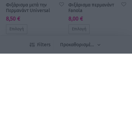
Φιξάρισμα μετά την
Φιξάρισμα περμανάντ
Περμανάντ Universal
Fanola
8,50
€
8,00
€
Επιλογή
Επιλογή
Filters
Newsletter
Εγγραφείτε στο newsletter μας για να είστε
ενημερωμένοι για όλα τα νέα μας προϊόντα και τις
προσφορές μας.