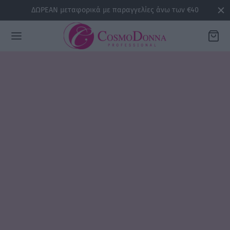
ΔΩΡΕΑΝ μεταφορικά με παραγγελίες άνω των €40
Back
ΡΕΙΕΣ
la
sline
air
issa