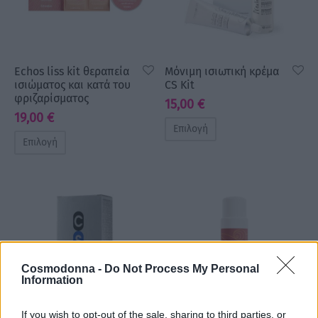
Echos liss kit θεραπεία
Μόνιμη ισιωτική κρέμα
ισιώματος και κατά του
CS Kit
φριζαρίσματος
15,00
€
19,00
€
Επιλογή
Επιλογή
Cosmodonna -
Do Not Process My Personal
Information
If you wish to opt-out of the sale, sharing to third parties, or