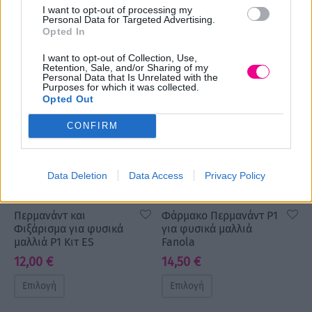
12,00
€
I want to opt-out of processing my
Επιλογή
Personal Data for Targeted Advertising.
Επιλογή
Opted In
I want to opt-out of Collection, Use,
Retention, Sale, and/or Sharing of my
Personal Data that Is Unrelated with the
Purposes for which it was collected.
Opted Out
CONFIRM
Data Deletion
Data Access
Privacy Policy
Περμανάντ και
Φάρμακο Περμανάντ P1
Φιξάρισμα για φυσικά
για φυσικά μαλλιά
μαλλιά P1 Kιτ ES
Fanola
12,00
€
14,50
€
Επιλογή
Επιλογή