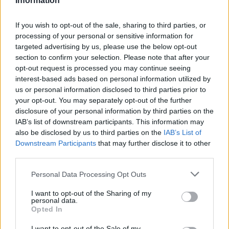
Information
If you wish to opt-out of the sale, sharing to third parties, or
processing of your personal or sensitive information for
Echos liss kit θεραπεία
Ki power veg Protector
targeted advertising by us, please use the below opt-out
ισιώματος και κατά του
λοσιόν ενδυνάμωσης
φριζαρίσματος
και προστασίας της
section to confirm your selection. Please note that after your
τρίχας
opt-out request is processed you may continue seeing
19,00
€
interest-based ads based on personal information utilized by
29,00
€
23,20
€
Original
Η
Επιλογή
us or personal information disclosed to third parties prior to
price
τρέχουσα
Επιλογή
your opt-out. You may separately opt-out of the further
was:
τιμή
disclosure of your personal information by third parties on the
29,00 €.
είναι:
IAB’s list of downstream participants. This information may
23,20 €.
also be disclosed by us to third parties on the
IAB’s List of
-
20
%
-
20
%
Downstream Participants
that may further disclose it to other
third parties.
Personal Data Processing Opt Outs
I want to opt-out of the Sharing of my
personal data.
Opted In
I want to opt-out of the Sale of my