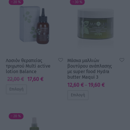
-
20
%
-
30
%
Λοσιόν θεραπείας
Μάσκα μαλλιών
τριχωτού Multi active
βουτύρου ανάπλασης
lotion Balance
με super food Hydra
butter Maqui 3
22,00
€
17,60
€
Original
Η
Price
12,60
€
19,60
€
–
price
τρέχουσα
Επιλογή
range:
was:
τιμή
Επιλογή
12,60 €
22,00 €.
είναι:
through
17,60 €.
19,60 €
-
20
%