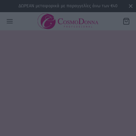
ΔΩΡΕΑΝ μεταφορικά με παραγγελίες άνω των €40
Back
ΡΕΙΕΣ
la
sline
air
issa