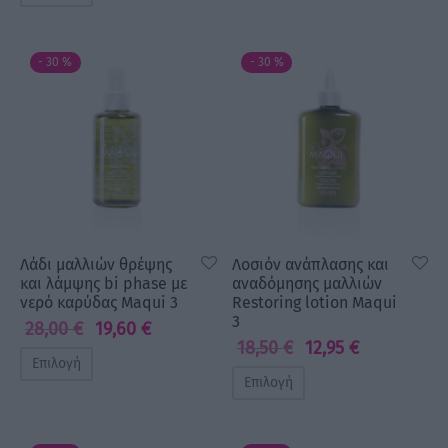
23,39 €
19,00 €.
είναι:
through
15,20 €.
25,61 €
-
30
%
-
30
%
Λάδι μαλλιών θρέψης
Λοσιόν ανάπλασης και
και λάμψης bi phase με
αναδόμησης μαλλιών
νερό καρύδας Maqui 3
Restoring lotion Maqui
3
28,00
€
19,60
€
Original
Η
18,50
€
12,95
€
Original
Η
price
τρέχουσα
Επιλογή
price
τρέχουσα
was:
τιμή
Επιλογή
was:
τιμή
28,00 €.
είναι:
18,50 €.
είναι:
19,60 €.
12,95 €.