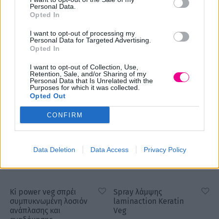
Personal Data.
Ki power veg μάσκα
Ki power veg σαμπουάν
Opted In
αναδόμησης και
προετοιμασίας και
ανάπλασης
αναδόμησης
I want to opt-out of processing my
Price
Price
13,60
€
20,79
€
12,00
€
17,60
€
Personal Data for Targeted Advertising.
–
–
Opted In
range:
range:
Επιλογή
Επιλογή
13,60 €
12,00 €
I want to opt-out of Collection, Use,
Retention, Sale, and/or Sharing of my
through
through
Personal Data that Is Unrelated with the
Purposes for which it was collected.
20,79 €
17,60 €
-
20
%
-
20
%
Opted Out
CONFIRM
Data Deletion
Data Access
Privacy Policy
Ki power veg σπρέι
Spray λάμψης
συμπυκνωμένη λοσιόν
laminaction Keratin
ανάπλασης και
Veg