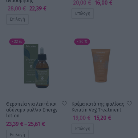
αναδόμησης
20,00
€
16,00
€
Original
Η
28,00
€
22,39
€
Original
Η
price
τρέχουσα
Επιλογή
price
τρέχουσα
was:
τιμή
Επιλογή
was:
τιμή
20,00 €.
είναι:
28,00 €.
είναι:
16,00 €.
22,39 €.
-
22
%
-
20
%
Θεραπεία για λεπτά και
Κρέμα κατά της ψαλίδας
αδύναμα μαλλιά Energy
Keratin Veg Treatment
lotion
19,00
€
15,20
€
Original
Η
Price
23,39
€
25,61
€
–
price
τρέχουσα
Επιλογή
range:
was:
τιμή
Επιλογή