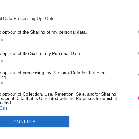
l Data Processing Opt Outs
o opt-out of the Sharing of my personal data.
In
o opt-out of the Sale of my Personal Data.
In
to opt-out of processing my Personal Data for Targeted
ing.
KEZY CURL DEFINITION GEL
In
BAMBOO PUMP UP SPRAY
250ml
o opt-out of Collection, Use, Retention, Sale, and/or Sharing
16,00
€
0
€
ersonal Data that Is Unrelated with the Purposes for which it
lected.
Επιλογή
Out
ογή
CONFIRM