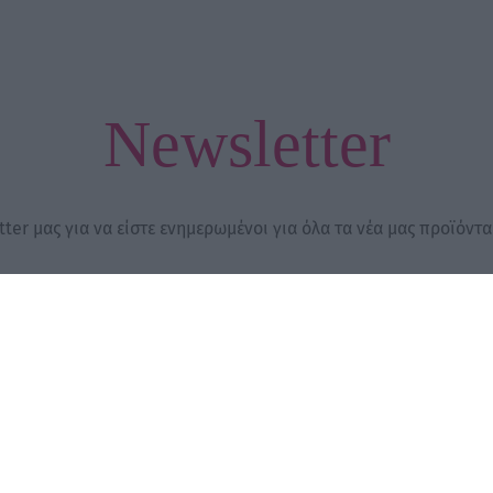
Newsletter
ter μας για να είστε ενημερωμένοι για όλα τα νέα μας προϊόντα
ΣΙΜΑ
ριασμός μου
λές - Πληρωμές
ρήσης