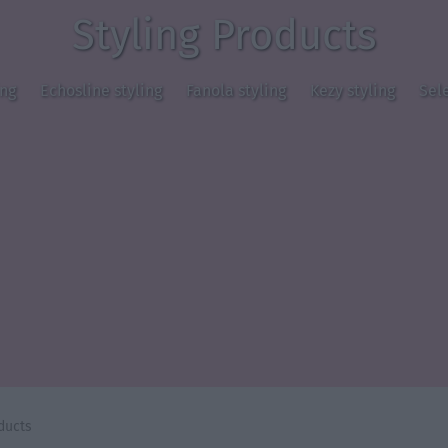
Styling Products
ing
Echosline styling
Fanola styling
Kezy styling
Sele
ducts