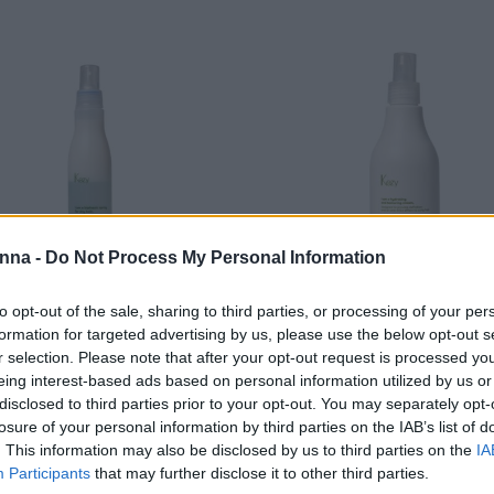
nna -
Do Not Process My Personal Information
to opt-out of the sale, sharing to third parties, or processing of your per
KEZY AVOCADO HYDRA & CUR
AVOCADO BIPHASIC SPRAY
formation for targeted advertising by us, please use the below opt-out s
CREAM 250ml
r selection. Please note that after your opt-out request is processed y
16,00
€
0
€
eing interest-based ads based on personal information utilized by us or
disclosed to third parties prior to your opt-out. You may separately opt-
Επιλογή
ογή
losure of your personal information by third parties on the IAB’s list of
. This information may also be disclosed by us to third parties on the
IA
Participants
that may further disclose it to other third parties.