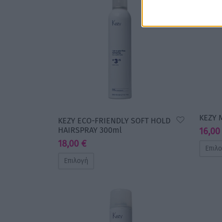
KEZY 
KEZY ECO-FRIENDLY SOFT HOLD
HAIRSPRAY 300ml
16,0
18,00
€
Επιλ
Επιλογή