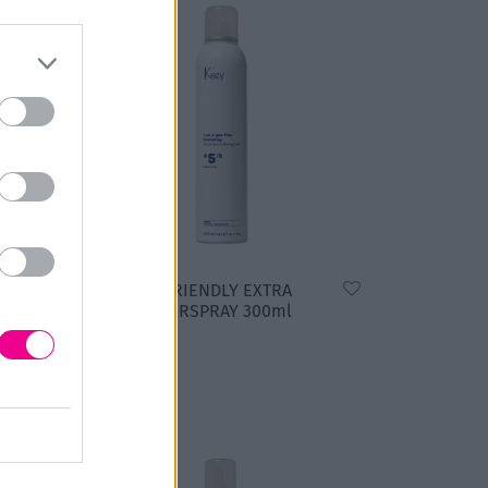
KEZY ECO-FRIENDLY EXTRA
STRONG HAIRSPRAY 300ml
18,00
€
Επιλογή