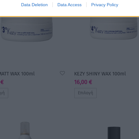
Data Deletion
Data Access
Privacy Policy
MATT WAX 100ml
KEZY SHINY WAX 100ml
0
€
16,00
€
ογή
Επιλογή