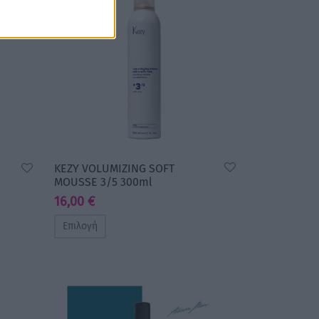
KEZY VOLUMIZING SOFT
MOUSSE 3/5 300ml
16,00
€
Επιλογή