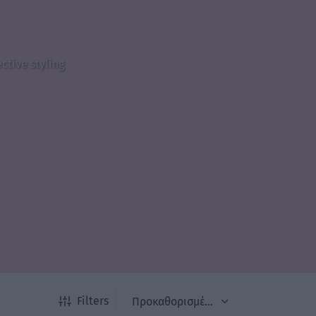
ctive styling
Filters