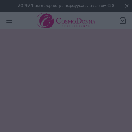
ΔΩΡΕΑΝ μεταφορικά με παραγγελίες άνω των €40
Back
ΡΕΙΕΣ
la
sline
air
issa