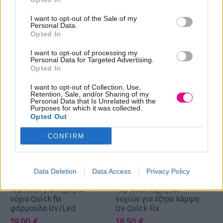
Primer νυχιών κατά της
Primer νυχιών χωρίς
I want to opt-out of the Sale of my
λιπαρότητας Pre Nail
οξύ Pre 1
Personal Data.
Opted In
10,00
€
12,00
€
Επιλογή
Επιλογή
I want to opt-out of processing my
Personal Data for Targeted Advertising.
Opted In
I want to opt-out of Collection, Use,
Retention, Sale, and/or Sharing of my
Personal Data that Is Unrelated with the
Purposes for which it was collected.
Opted Out
CONFIRM
Data Deletion
Data Access
Privacy Policy
Top Coat για τεχνητά
Top Coat τεχνητών
νύχια Quick fix
νυχιών για έξτρα λάμψη
φόρμουλα Uv/Led
Uv Quick Fix
19,00
€
18,50
€