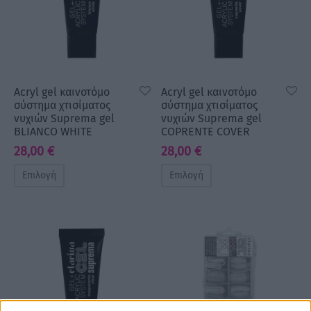
Acryl gel καινοτόμο
Acryl gel καινοτόμο
σύστημα χτισίματος
σύστημα χτισίματος
νυχιών Suprema gel
νυχιών Suprema gel
BLIANCO WHITE
COPRENTE COVER
28,00
€
28,00
€
Επιλογή
Επιλογή