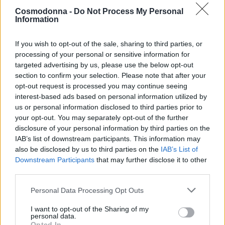
Cosmodonna -
Do Not Process My Personal
Information
Acryl gel καινοτόμο
Dual Forms χτισίματος
If you wish to opt-out of the sale, sharing to third parties, or
σύστημα χτισίματος
νυχιών με acrylgel
processing of your personal or sensitive information for
νυχιών Suprema gel
Suprema
targeted advertising by us, please use the below opt-out
TRASPARENTE CLEAR
15,00
€
section to confirm your selection. Please note that after your
28,00
€
opt-out request is processed you may continue seeing
Επιλογή
interest-based ads based on personal information utilized by
Επιλογή
us or personal information disclosed to third parties prior to
your opt-out. You may separately opt-out of the further
disclosure of your personal information by third parties on the
IAB’s list of downstream participants. This information may
also be disclosed by us to third parties on the
IAB’s List of
Downstream Participants
that may further disclose it to other
third parties.
Personal Data Processing Opt Outs
I want to opt-out of the Sharing of my
personal data.
Opted In