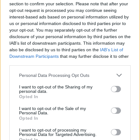
section to confirm your selection. Please note that after your
Share
opt-out request is processed you may continue seeing
interest-based ads based on personal information utilized by
us or personal information disclosed to third parties prior to
your opt-out. You may separately opt-out of the further
disclosure of your personal information by third parties on the
Περιγραφή
IAB’s list of downstream participants. This information may
also be disclosed by us to third parties on the
IAB’s List of
Επιπλέον πληροφορίες
Downstream Participants
that may further disclose it to other
third parties.
ΑΛΟΥΜΙΝΟΧΑΡΤΟ ΜΑΥΡΟ ΡΟΛΟ FRAMAR
Personal Data Processing Opt Outs
Περιορισμένη έκδοση Κομψό μαύρο φύλλο.
I want to opt-out of the Sharing of my
Αναγλυφοποιημένο φινίρισμα, κατασκευασμένο με
personal data.
εξαιρετική λαβή και στιβαρότητα.
Opted In
Έρχεται στο δικό του κουτί διανομέα που περιλαμβάνει
I want to opt-out of the Sale of my
Personal Data.
μια λεπίδα για εύκολη κοπή.
Opted In
Η ευκολία κοπής οποιουδήποτε μήκους φύλλου που
I want to opt-out of processing my
επιθυμείτε.
Personal Data for Targeted Advertising.
Μήκος 100m
Opted In