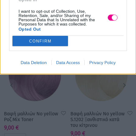
I want to opt-out of Collection, Use,
Retention, Sale, and/or Sharing of my
Personal Data that Is Unrelated with the
Σχετικά προϊόντα
Purposes for which it was collected.
Opted Out
CONFIRM
Data Deletion
Data Access
Privacy Policy
Βαφή μαλλιών No yellow
Βαφή μαλλιών No yellow
Ροζ Mix Toner
S.1202 Ξανθιστικό κατά
του κίτρινου
9,00
€
9,00
€