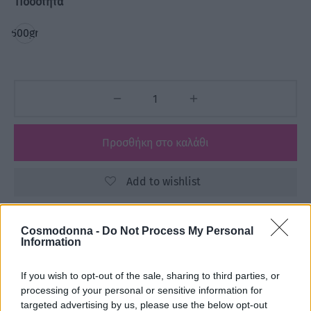
Ποσότητα
500gr
Προσθήκη στο καλάθι
Add to wishlist
Cosmodonna -
Do Not Process My Personal
Κωδικός προϊόντος:
Μ/Δ
Information
Κατηγορίες:
FRAMAR
,
Αναλώσιμα
,
Γενικά Αναλώσιμα
,
ΓΕΝΙΚΑ ΑΝΑΛΩΣΙΜΑ
,
ΕΙΔΗ ΚΟΜΜΩΤΗΡΙΟΥ
,
ΕΤΑΙΡΕΙΕΣ
If you wish to opt-out of the sale, sharing to third parties, or
processing of your personal or sensitive information for
targeted advertising by us, please use the below opt-out