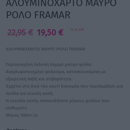
ΑΛΟΥΜΙΝΟΧΑΡΤΟ ΜΑΥΡΟ
ΡΟΛΟ FRAMAR
a Make Up
Bye Pido
Original
Η
22,95
€
19,50
€
15
%
Off
price
τρέχουσα
 By Xanitalia
was:
τιμή
ΑΛΟΥΜΙΝΟΧΑΡΤΟ ΜΑΥΡΟ ΡΟΛΟ FRAMAR
22,95 €.
είναι:
19,50 €.
Περιορισμένη έκδοση Κομψό μαύρο φύλλο.
ux
Αναγλυφοποιημένο φινίρισμα, κατασκευασμένο με
εξαιρετική λαβή και στιβαρότητα.
ar
Έρχεται στο δικό του κουτί διανομέα που περιλαμβάνει μια
λεπίδα για εύκολη κοπή.
on
Η ευκολία κοπής οποιουδήποτε μήκους φύλλου που
επιθυμείτε.
Μήκος 100m</p