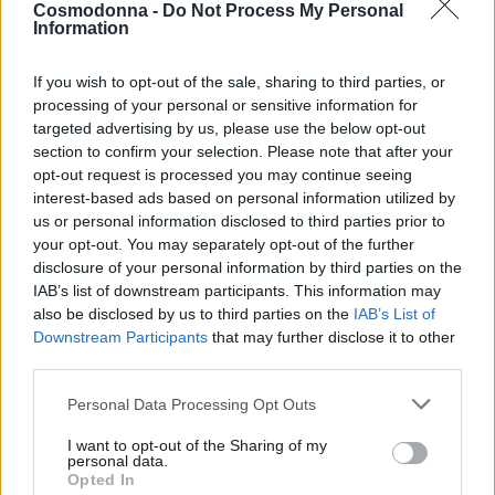
Cosmodonna -
Do Not Process My Personal
Information
Share
If you wish to opt-out of the sale, sharing to third parties, or
processing of your personal or sensitive information for
targeted advertising by us, please use the below opt-out
section to confirm your selection. Please note that after your
opt-out request is processed you may continue seeing
Περιγραφή
interest-based ads based on personal information utilized by
us or personal information disclosed to third parties prior to
Επιπλέον πληροφορίες
your opt-out. You may separately opt-out of the further
disclosure of your personal information by third parties on the
ΑΛΟΥΜΙΝΟΧΑΡΤΟ ΦΥΛΛΑ 5Χ11 ETHEREAL 500ΤΕΜ FRAMAR
IAB’s list of downstream participants. This information may
also be disclosed by us to third parties on the
IAB’s List of
13007
Downstream Participants
that may further disclose it to other
500 φύλλα – 5×11″ – προκομμένο – προδιπλωμένο φύλλο.
third parties.
Το αντιολισθητικό αλουμινόχαρτο μονόκερου που
Personal Data Processing Opt Outs
ονειρευόσασταν.
Ένα μεγαλειώδες αιθέριο ιριδίζον αλουμινόχαρτο που
I want to opt-out of the Sharing of my
personal data.
είναι έτοιμο να το χρησιμοποιήσεις το δευτερόλεπτο που
Opted In