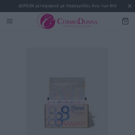
ΔΩΡΕΑΝ μεταφορικά με παραγγελίες άνω των €40
Back
ΡΕΙΕΣ
la
sline
air
issa