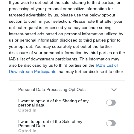
If you wish to opt-out of the sale, sharing to third parties, or
processing of your personal or sensitive information for
targeted advertising by us, please use the below opt-out
Share
section to confirm your selection. Please note that after your
opt-out request is processed you may continue seeing
interest-based ads based on personal information utilized by
us or personal information disclosed to third parties prior to
your opt-out. You may separately opt-out of the further
Περιγραφή
disclosure of your personal information by third parties on the
IAB’s list of downstream participants. This information may
Επιπλέον πληροφορίες
also be disclosed by us to third parties on the
IAB’s List of
Downstream Participants
that may further disclose it to other
third parties.
ΑΛΟΥΜΙΝΟΧΑΡΤΟ ΦΥΛΛΑ 5Χ11 YEEHAW 500ΤΕΜ FRAMAR
13040
Personal Data Processing Opt Outs
500 φύλλα – 5×11″ – προκομμένο – προδιπλωμένο φύλλο.
I want to opt-out of the Sharing of my
Το αντιολισθητικό αλουμινόχαρτο που έχετε ονειρευτεί.
personal data.
Opted In
Προκομμένα και προδιπλωμένα αλουμινόχαρτα που είναι
έτοιμα.
I want to opt-out of the Sale of my
Personal Data.
Δεν χρειάζεται προετοιμασία!
Opted In