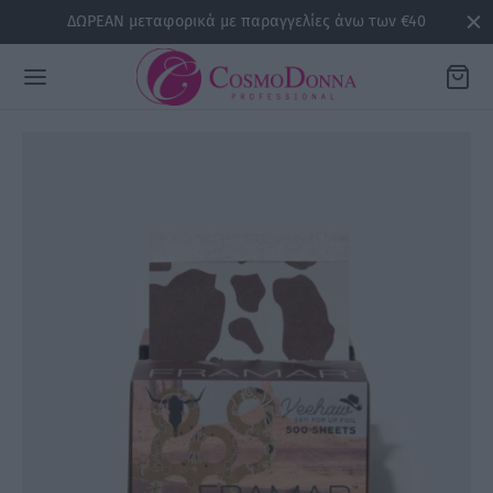
ΔΩΡΕΑΝ μεταφορικά με παραγγελίες άνω των €40
Back
ΡΕΙΕΣ
la
sline
air
issa