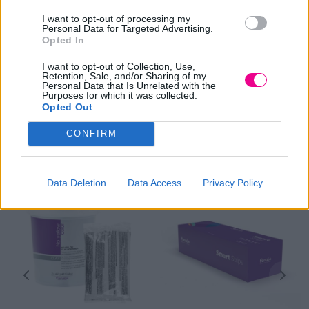
Η ανάγλυφη υφή εμποδίζει την ολίσθηση των
I want to opt-out of processing my
αλουμινόχαρτων.
Personal Data for Targeted Advertising.
Opted In
Το μοναδικό καφέ αγελάδα αλουμινόχαρτο θα κάνει τα
βλέμματα και θα κάνει κάθε πελάτη να ποζάρει για selfie
I want to opt-out of Collection, Use,
Retention, Sale, and/or Sharing of my
ενώ επεξεργάζεται.
Personal Data that Is Unrelated with the
Purposes for which it was collected.
Opted Out
CONFIRM
Σχετικά προϊόντα
Data Deletion
Data Access
Privacy Policy