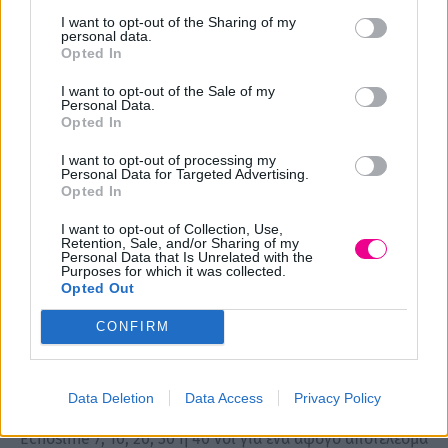
κομμωτηρίων, κάνοντας την διαδικασία βαφής μαλλιών
I want to opt-out of the Sharing of my
την απόλυτη εμπειρία για τον τελικό πελάτη. Κρεμώδης
personal data.
Opted In
,απαλή υφή και σύσταση ιδανική για χρήση σε κάθε τύπο
μαλλιών.
I want to opt-out of the Sale of my
Personal Data.
Opted In
Τα κύρια αρώματα που θα συναντήσετε είναι ο δυόσμος
I want to opt-out of processing my
και ο ευκάλυπτος. Ακολουθούν το γιασεμί και η γαρδένια,
Personal Data for Targeted Advertising.
Opted In
αφήνοντας πίσω τους κεχριμπάρι, σανδαλόξυλο και white
musk.
I want to opt-out of Collection, Use,
Retention, Sale, and/or Sharing of my
Personal Data that Is Unrelated with the
Purposes for which it was collected.
H Βαφή μαλλιών Echos Color δεν περιέχει PPD και η
Opted Out
δοσολογία της με το οξυζενέ είναι 1 προς 1,5 για όλα τα
CONFIRM
χρώματα της σειράς και 1 προς 2 για τα ξανθιστικά
χρώματα.
Data Deletion
Data Access
Privacy Policy
Η μίξη τους θα πρέπει να γίνει με το οξυζενέ της
Echosline 7, 10, 20, 30 η 40 vol για ένα άψογο αποτέλεσμα