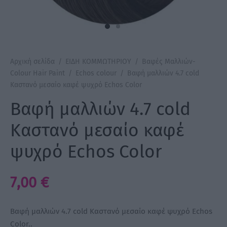
a Make Up
Bye Pido
Αρχική σελίδα
/
ΕΙΔΗ ΚΟΜΜΩΤΗΡΙΟΥ
/
Βαφές Μαλλιών-
 By Xanitalia
Colour Hair Paint
/
Echos colour
/
Βαφή μαλλιών 4.7 cold
Καστανό μεσαίο καφέ ψυχρό Echos Color
Βαφή μαλλιών 4.7 cold
ux
Καστανό μεσαίο καφέ
ψυχρό Echos Color
ar
on
7,00
€
Βαφή μαλλιών 4.7 cold Καστανό μεσαίο καφέ ψυχρό Echos
Color..