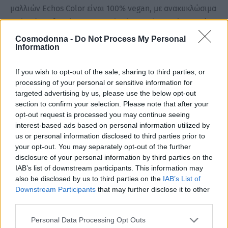
μαλλιών Echos Color είναι 100% vegan, με ανακυκλώσιμα
σωληνάρια βαφής. Έχει 50% λιγότερο πλαστικό στο πώμα
καθώς και βιοδιασπώμενη χάρτινη συσκευασία.
Cosmodonna -
Do Not Process My Personal
Information
Εμπλουτισμένη με εκχυλίσματα πράσινου τσαγιού το
If you wish to opt-out of the sale, sharing to third parties, or
οποίο χαρίζει ακόμη μεγαλύτερη διάρκεια στο χρώμα.
processing of your personal or sensitive information for
‘Ελαιο χουρμά με αντιοξειδωτικές ιδιότητες, καθώς και
targeted advertising by us, please use the below opt-out
section to confirm your selection. Please note that after your
λάδι tsubaki για εκτυφλωτική λάμψη και ενυδάτωση.
opt-out request is processed you may continue seeing
interest-based ads based on personal information utilized by
Έχει 100% κάλυψη λευκών μαλλιών σε όλες τις
us or personal information disclosed to third parties prior to
αποχρώσεις της, αλλά και φυσικά ice χρώματα για ακόμη
your opt-out. You may separately opt-out of the further
disclosure of your personal information by third parties on the
πιο αγνές αποχρώσεις.
IAB’s list of downstream participants. This information may
also be disclosed by us to third parties on the
IAB’s List of
Η βαφή μαλλιών 4.72 Καστανό μεσαίο καφέ ζεστό της
Downstream Participants
that may further disclose it to other
third parties.
άμμου Echos Color προσφέρει την απόλυτη
επαγγελματική περιποίηση σε όλους τους χώρους των
Personal Data Processing Opt Outs