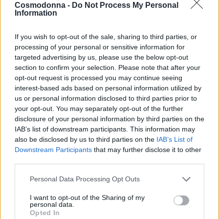
καθώς και βιοδιασπώμενη χάρτινη συσκευασία.
Cosmodonna -
Do Not Process My Personal
Information
Εμπλουτισμένη με εκχυλίσματα πράσινου τσαγιού το
If you wish to opt-out of the sale, sharing to third parties, or
οποίο χαρίζει ακόμη μεγαλύτερη διάρκεια στο χρώμα.
processing of your personal or sensitive information for
‘Ελαιο χουρμά με αντιοξειδωτικές ιδιότητες, καθώς και
targeted advertising by us, please use the below opt-out
λάδι tsubaki για εκτυφλωτική λάμψη και ενυδάτωση.
section to confirm your selection. Please note that after your
opt-out request is processed you may continue seeing
interest-based ads based on personal information utilized by
Έχει 100% κάλυψη λευκών μαλλιών σε όλες τις
us or personal information disclosed to third parties prior to
αποχρώσεις της, αλλά και φυσικά ice χρώματα για ακόμη
your opt-out. You may separately opt-out of the further
disclosure of your personal information by third parties on the
πιο αγνές αποχρώσεις.
IAB’s list of downstream participants. This information may
also be disclosed by us to third parties on the
IAB’s List of
Η βαφή μαλλιών 6.4 Ξανθό σκούρο χάλκινο Echos Color
Downstream Participants
that may further disclose it to other
third parties.
προσφέρει την απόλυτη επαγγελματική περιποίηση σε
όλους τους χώρους των κομμωτηρίων, κάνοντας την
Personal Data Processing Opt Outs
διαδικασία βαφής μαλλιών την απόλυτη εμπειρία για τον
I want to opt-out of the Sharing of my
τελικό πελάτη. Κρεμώδης ,απαλή υφή και σύσταση
personal data.
Opted In
ιδανική για χρήση σε κάθε τύπο μαλλιών.