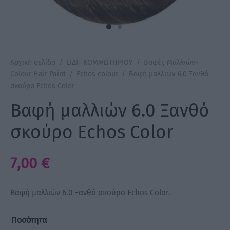
a Make Up
Bye Pido
Αρχική σελίδα
/
ΕΙΔΗ ΚΟΜΜΩΤΗΡΙΟΥ
/
Βαφές Μαλλιών-
 By Xanitalia
Colour Hair Paint
/
Echos colour
/
Βαφή μαλλιών 6.0 Ξανθό
σκούρο Echos Color
Βαφή μαλλιών 6.0 Ξανθό
ux
σκούρο Echos Color
ar
7,00
€
on
Βαφή μαλλιών 6.0 Ξανθό σκούρο Echos Color.
Ποσότητα