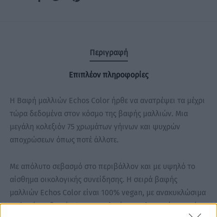
Περιγραφή
Επιπλέον πληροφορίες
H Βαφή μαλλιών Echos Color ήρθε να ανατρέψει τα μέχρι
τώρα δεδομένα στον κόσμο της βαφής μαλλιών. Μια
μεγάλη κολεξιόν 75 χρωμάτων γήινων και ψυχρών
αποχρώσεων όπως ποτέ άλλοτε.
Με απόλυτο σεβασμό στο περιβάλλον και με υψηλό το
αίσθημα οικολογικής συνείδησης. Η σειρά βαφής
μαλλιών Echos Color είναι 100% vegan, με ανακυκλώσιμα
σωληνάρια βαφής. Έχει 50% λιγότερο πλαστικό στο πώμα