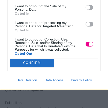
I want to opt-out of the Sale of my
Personal Data.
Τα κύρια αρώματα που θα συναντήσετε είναι ο δυόσμος
Opted In
και ο ευκάλυπτος. Ακολουθούν το γιασεμί και η γαρδένια,
I want to opt-out of processing my
αφήνοντας πίσω τους κεχριμπάρι, σανδαλόξυλο και white
Personal Data for Targeted Advertising.
musk.
Opted In
I want to opt-out of Collection, Use,
Retention, Sale, and/or Sharing of my
H Βαφή μαλλιών Echos Color δεν περιέχει PPD και η
Personal Data that Is Unrelated with the
Purposes for which it was collected.
δοσολογία της με το οξυζενέ είναι 1 προς 1,5 για όλα τα
Opted Out
χρώματα της σειράς και 1 προς 2 για τα ξανθιστικά
χρώματα.
CONFIRM
Η μίξη τους θα πρέπει να γίνει με το οξυζενέ της
Data Deletion
Data Access
Privacy Policy
Echosline 7, 10, 20, 30 η 40 vol για ένα άψογο αποτέλεσμα
χρώματος με διάρκεια.
Extra tips: