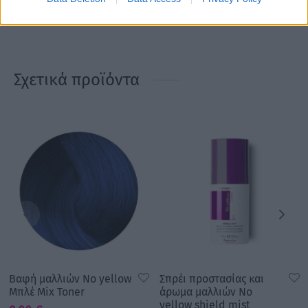
κλειδώσετε σε βάθος το χημικό χρώμα και θα παρατείνετε
την λάμψη και την ζωντάνια.
Σχετικά προϊόντα
Βαφή μαλλιών No yellow
Σπρέι προστασίας και
Μπλέ Mix Toner
άρωμα μαλλιών No
yellow shield mist