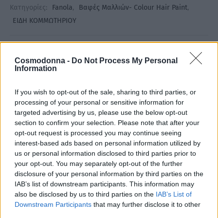
Κατηγορίες:
Fanola
,
Βαφές Μαλλιών- Colour Hair Paint
,
ΕΙΔΗ ΚΟΜΜΩΤΗΡΙΟΥ
Share
Cosmodonna -
Do Not Process My Personal
Information
If you wish to opt-out of the sale, sharing to third parties, or
processing of your personal or sensitive information for
Περιγραφή
targeted advertising by us, please use the below opt-out
section to confirm your selection. Please note that after your
opt-out request is processed you may continue seeing
Επιπλέον πληροφορίες
interest-based ads based on personal information utilized by
us or personal information disclosed to third parties prior to
Έχει απαλή κρεμώδη υφή και αποχρώσεις με μεγάλη
your opt-out. You may separately opt-out of the further
διάρκεια και απίστευτη λάμψη. Η ειδική της φόρμουλα
disclosure of your personal information by third parties on the
IAB’s list of downstream participants. This information may
περιποιείται σε βάθος τα μαλλιά καθώς τα βάφει.
also be disclosed by us to third parties on the
IAB’s List of
Καλύπτει 100% τα λευκά μαλλιά ακόμη και τις πιο
Downstream Participants
that may further disclose it to other
δύσκολες περιπτώσεις όπως 100% λευκά και άγρια
third parties.