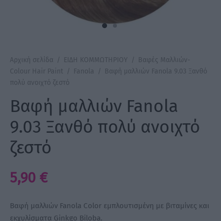
a Make Up
Bye Pido
Αρχική σελίδα
/
ΕΙΔΗ ΚΟΜΜΩΤΗΡΙΟΥ
/
Βαφές Μαλλιών-
 By Xanitalia
Colour Hair Paint
/
Fanola
/
Βαφή μαλλιών Fanola 9.03 Ξανθό
πολύ ανοιχτό ζεστό
Βαφή μαλλιών Fanola
ux
9.03 Ξανθό πολύ ανοιχτό
ζεστό
ar
on
5,90
€
Βαφή μαλλιών Fanola Color εμπλουτισμένη με βιταμίνες και
εκχυλίσματα Ginkgo Biloba.