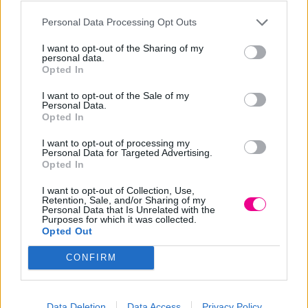
μαλλιά.
Personal Data Processing Opt Outs
Απαλή φόρμουλα η οποία δεν τσούζει το δέρμα της
I want to opt-out of the Sharing of my
personal data.
κεφαλής και δεν προκαλεί φαγούρα και αλλεργίες. Με
Opted In
ευχάριστο απαλό άρωμα. Οι βαφές της Fanola
I want to opt-out of the Sale of my
αναμυγνύονται ιδανικά με το οξυζενέ της Fanola 10,20,30
Personal Data.
Opted In
η 40 volume με ευχάριστο άρωμα μπανάνας.Χαρίζουν μια
μοναδική εμπειρία βαφής,απόλυτα υγιή μαλλιά γεμάτα
I want to opt-out of processing my
Personal Data for Targeted Advertising.
λάμψη και χρώματα με απίστευτη διάρκεια.
Opted In
I want to opt-out of Collection, Use,
Δοσολογία: 1 προς 1,5 (100ml βαφή προς 150ml οξυζενέ).
Retention, Sale, and/or Sharing of my
Personal Data that Is Unrelated with the
Στα ξανθιστικά χρώματα, 1 προς 2 (100ml βαφή προς
Purposes for which it was collected.
Opted Out
200ml οξυζενέ).
CONFIRM
Μετά την χρήση της βαφής συνιστάται πάντα η χρήση του
σαμπουάν και της μάσκας After Colour. Έτσι θα
Data Deletion
Data Access
Privacy Policy