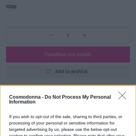
100gr
Προσθήκη στο καλάθι
Add to wishlist
Κωδικός προϊόντος:
Μ/Δ
Cosmodonna -
Do Not Process My Personal
Information
Κατηγορίες:
FRAMAR
,
Αναλώσιμα
,
Βούρτσες - Χτένες
,
ΕΙΔΗ ΚΟΜΜΩΤΗΡΙΟΥ
,
ΕΤΑΙΡΕΙΕΣ
,
ΧΤΕΝΕΣ-ΒΟΥΡΣΕΣ
If you wish to opt-out of the sale, sharing to third parties, or
processing of your personal or sensitive information for
targeted advertising by us, please use the below opt-out
Share
section to confirm your selection. Please note that after your