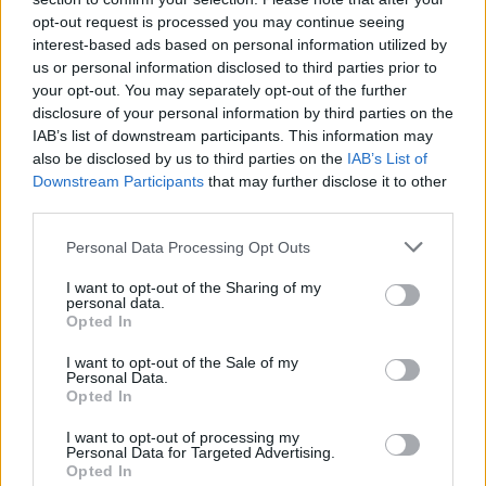
opt-out request is processed you may continue seeing
interest-based ads based on personal information utilized by
us or personal information disclosed to third parties prior to
your opt-out. You may separately opt-out of the further
Περιγραφή
disclosure of your personal information by third parties on the
IAB’s list of downstream participants. This information may
also be disclosed by us to third parties on the
IAB’s List of
Επιπλέον πληροφορίες
Downstream Participants
that may further disclose it to other
third parties.
ΒΟΥΡΤΣΑ ΑΕΡΟΣ FRAMAR CHAMPAGNE 30201
Personal Data Processing Opt Outs
Η ανοιχτή αεριζόμενη βούρτσα διοχετεύει περισσότερο
ζεστό αέρα στα μαλλιά, επιταχύνοντας το χρόνο
I want to opt-out of the Sharing of my
personal data.
στεγνώματος.
Opted In
Οι τρίχες αντέχουν στη θερμότητα έως και 450 βαθμούς.
I want to opt-out of the Sale of my
Το περίγραμμα του σχήματος αγκαλιάζει το τριχωτό της
Personal Data.
κεφαλής.
Opted In
Η εργονομικά σχεδιασμένη λαβή παρέχει βελτιωμένη
I want to opt-out of processing my
Personal Data for Targeted Advertising.
άνεση
Opted In