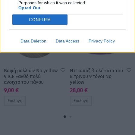
Purposes for which it was collected.
Opted Out
CONFIRM
Data Deletion
Data Access
Privacy Policy
Βαφή μαλλιών No yellow
Ντεκαπάζ βιολέ κατά του
9 ICE Ξανθό πολύ
κίτρινου 9 τόνοι No
ανοιχτό του πάγου
yellow
9,00
€
28,00
€
Επιλογή
Επιλογή