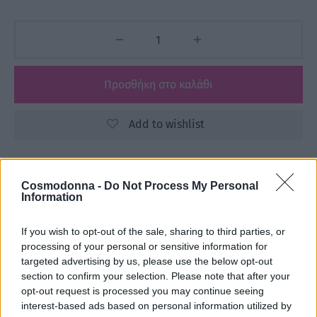
Προσθήκη στο καλάθι
Add to wishlist
Κωδικός προϊόντος:
Μ/Δ
Cosmodonna -
Do Not Process My Personal
Information
Κατηγορίες:
3ME
,
FREELIMIX
,
Αναλώσιμα
,
ΕΙΔΗ ΚΟΜΜΩΤΗΡΙΟΥ
,
ΕΤΑΙΡΕΙΕΣ
If you wish to opt-out of the sale, sharing to third parties, or
processing of your personal or sensitive information for
targeted advertising by us, please use the below opt-out
Share
section to confirm your selection. Please note that after your
opt-out request is processed you may continue seeing
interest-based ads based on personal information utilized by