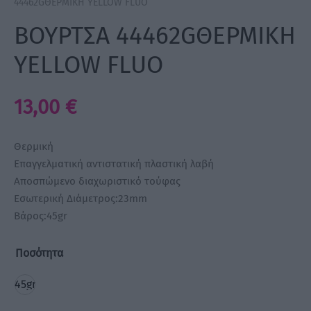
44462GΘΕΡΜΙΚΗ YELLOW FLUO
ΒΟΥΡΤΣΑ 44462GΘΕΡΜΙΚΗ
a Make Up
YELLOW FLUO
Bye Pido
 By Xanitalia
13,00
€
Θερμική
Επαγγελματική αντιστατική πλαστική λαβή
ux
Αποσπώμενο διαχωριστικό τούφας
Εσωτερική Διάμετρος:23mm
ar
Βάρος:45gr
on
Ποσότητα
45gr