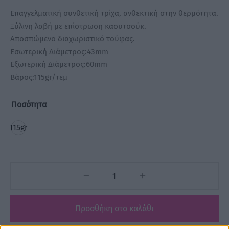
Επαγγελματική συνθετική τρίχα, ανθεκτική στην θερμότητα.
Ξύλινη λαβή με επίστρωση καουτσούκ.
Αποσπώμενο διαχωριστικό τούφας.
Εσωτερική Διάμετρος:43mm
Εξωτερική Διάμετρος:60mm
Βάρος:115gr/τεμ
Ποσότητα
115gr
Προσθήκη στο καλάθι