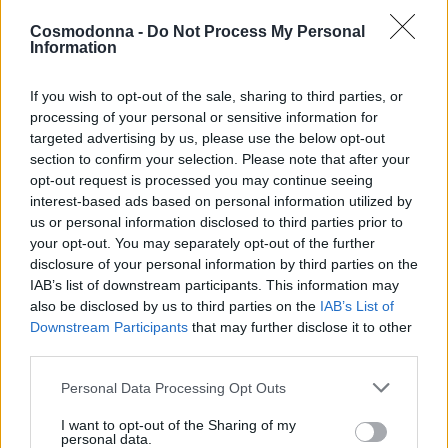
Add to wishlist
Cosmodonna -
Do Not Process My Personal
Information
Κωδικός προϊόντος:
Μ/Δ
If you wish to opt-out of the sale, sharing to third parties, or
processing of your personal or sensitive information for
Κατηγορίες:
3ME
,
FREELIMIX
,
Αναλώσιμα
,
targeted advertising by us, please use the below opt-out
Βούρτσες - Χτένες
,
ΕΙΔΗ ΚΟΜΜΩΤΗΡΙΟΥ
,
ΕΤΑΙΡΕΙΕΣ
section to confirm your selection. Please note that after your
opt-out request is processed you may continue seeing
interest-based ads based on personal information utilized by
Share
us or personal information disclosed to third parties prior to
your opt-out. You may separately opt-out of the further
disclosure of your personal information by third parties on the
IAB’s list of downstream participants. This information may
also be disclosed by us to third parties on the
IAB’s List of
Downstream Participants
that may further disclose it to other
Περιγραφή
third parties.
Επιπλέον πληροφορίες
Personal Data Processing Opt Outs
I want to opt-out of the Sharing of my
Soft touch coloured 4248
personal data.