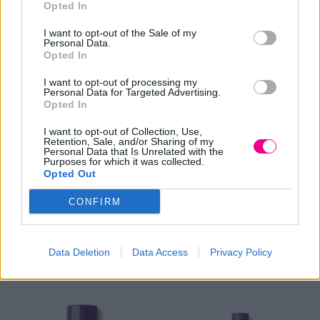
Opted In
Φούξια
Σειρά:SOFT TOUCH COLOURED
I want to opt-out of the Sale of my
Personal Data.
Περιγραφή:
Opted In
Επαγγελματική συνθετική τρίχα, ανθεκτική στην
I want to opt-out of processing my
θερμότητα.
Personal Data for Targeted Advertising.
Ξύλινη λαβή με επίστρωση καουτσούκ.
Opted In
Αποσπώμενο διαχωριστικό τούφας.
I want to opt-out of Collection, Use,
Εσωτερική Διάμετρος:43mm
Retention, Sale, and/or Sharing of my
Personal Data that Is Unrelated with the
Εξωτερική Διάμετρος:60mm
Purposes for which it was collected.
Opted Out
Βάρος:115gr/τεμ
CONFIRM
Σχετικά προϊόντα
Data Deletion
Data Access
Privacy Policy