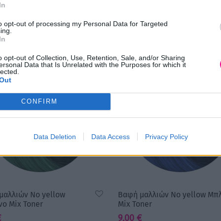
In
to opt-out of processing my Personal Data for Targeted
ing.
In
o opt-out of Collection, Use, Retention, Sale, and/or Sharing
ersonal Data that Is Unrelated with the Purposes for which it
lected.
Out
CONFIRM
Data Deletion
Data Access
Privacy Policy
μαλλιών No yellow
Βαφή μαλλιών No yellow Μπ
νο Mix Toner
Mix Toner
€
9,00
€