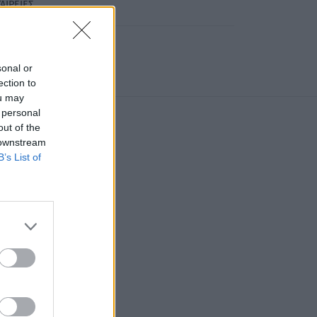
ΑΙΡΕΙΕΣ
sonal or
ection to
ou may
 personal
out of the
 downstream
B’s List of