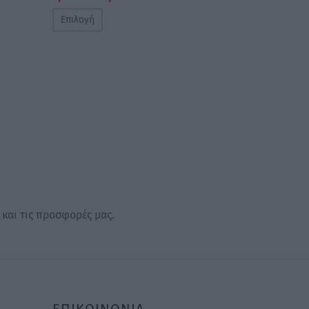
range:
Επιλογή
7,00 €
through
23,50 €
 και τις προσφορές μας.