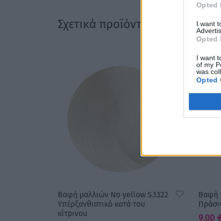
Opted 
Σχετικά προϊόντα
I want 
Advertis
Opted 
I want t
of my P
was col
Opted 
Βαφή μαλλιών No yellow S.1322
Βαφή 
Υπέρξανθιστικό κατά του
Πράσι
κίτρινου
9,00