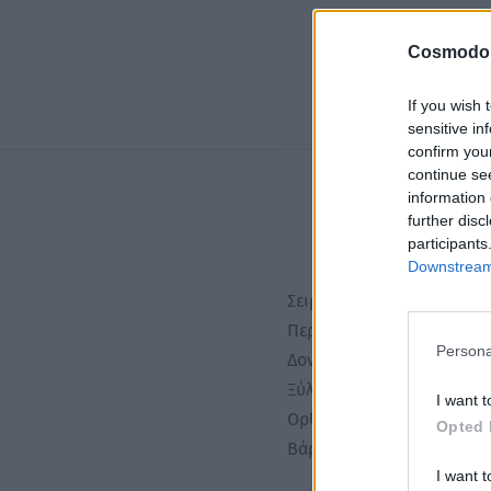
Cosmodo
If you wish 
sensitive in
confirm you
continue se
information 
further disc
participants
Downstream 
Σειρά:PREMIERE ΚΑΟΥΤΣΟ
Περιγραφή:
Persona
Δοντάκια & βάση καουτσο
Ξύλινη πλακέ λαβή.
I want t
Ορθογώνιο σχήμα.
Opted 
Βάρος:50gr/τεμ
I want t