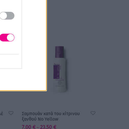
λέ
Σαμπουάν κατά του κίτρινου
ξανθού No Yellow
Price
7,00
€
23,50
€
–