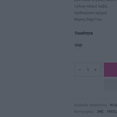
Ξύλινη πλακέ λαβή.
Ορθογώνιο σχήμα.
Βάρος:50gr/τεμ
Ποσότητα
50gr
Κωδικός προϊόντος:
Μ/Δ
Κατηγορίες:
3ME
,
FREEL