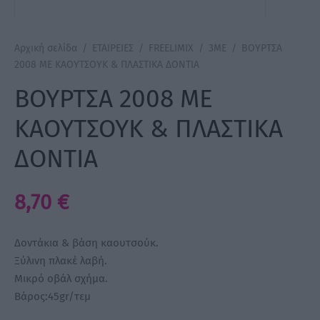
a Make Up
Αρχική σελίδα
/
ΕΤΑΙΡΕΙΕΣ
/
FREELIMIX
/
3ME
/
ΒΟΥΡΤΣΑ
2008 ΜΕ ΚΑΟΥΤΣΟΥΚ & ΠΛΑΣΤΙΚΑ ΔΟΝΤΙΑ
Bye Pido
ΒΟΥΡΤΣΑ 2008 ΜΕ
 By Xanitalia
ΚΑΟΥΤΣΟΥΚ & ΠΛΑΣΤΙΚΑ
ΔΟΝΤΙΑ
ux
8,70
€
ar
on
Δοντάκια & βάση καουτσούκ.
Ξύλινη πλακέ λαβή.
Μικρό οβάλ σχήμα.
Βάρος:45gr/τεμ