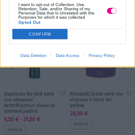
I want to opt-out of Collection, Use,
Σχετικά προϊόντα
Retention, Sale, and/or Sharing of my
Personal Data that Is Unrelated with the
Purposes for which it was collected.
Opted Out
CONFIRM
Data Deletion
Data Access
Privacy Policy
Σαμπουάν No Red κατά
Ντεκαπάζ βιολέ κατά του
των κόκκινων
κίτρινου 9 τόνοι No
ανεπιθύμητων τόνων σε
yellow
καστανά μαλλιά
28,00
€
Price
6,50
€
21,50
€
–
Επιλογή
range:
Επιλογή
6,50 €