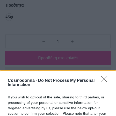
Ποσότητα
45gr
Προσθήκη στο καλάθι
Add to wishlist
Cosmodonna -
Do Not Process My Personal
Information
Κωδικός προϊόντος:
Μ/Δ
If you wish to opt-out of the sale, sharing to third parties, or
Κατηγορίες:
3ME
,
FREELIMIX
,
Αναλώσιμα
,
processing of your personal or sensitive information for
Βούρτσες - Χτένες
,
ΕΙΔΗ ΚΟΜΜΩΤΗΡΙΟΥ
,
ΕΤΑΙΡΕΙΕΣ
targeted advertising by us, please use the below opt-out
section to confirm your selection. Please note that after your