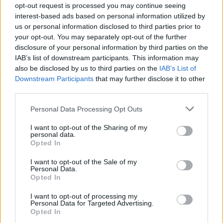
opt-out request is processed you may continue seeing
interest-based ads based on personal information utilized by
Share
us or personal information disclosed to third parties prior to
your opt-out. You may separately opt-out of the further
disclosure of your personal information by third parties on the
IAB’s list of downstream participants. This information may
also be disclosed by us to third parties on the
IAB’s List of
Περιγραφή
Downstream Participants
that may further disclose it to other
third parties.
Επιπλέον πληροφορίες
Personal Data Processing Opt Outs
Σειρά:PREMIERE ΚΑΟΥΤΣΟΥΚ
I want to opt-out of the Sharing of my
personal data.
Περιγραφή:
Opted In
Δοντάκια & βάση καουτσούκ.
I want to opt-out of the Sale of my
Ξύλινη πλακέ λαβή.
Personal Data.
Μικρό οβάλ σχήμα.
Opted In
Βάρος:45gr/τεμ
I want to opt-out of processing my
Personal Data for Targeted Advertising.
Opted In