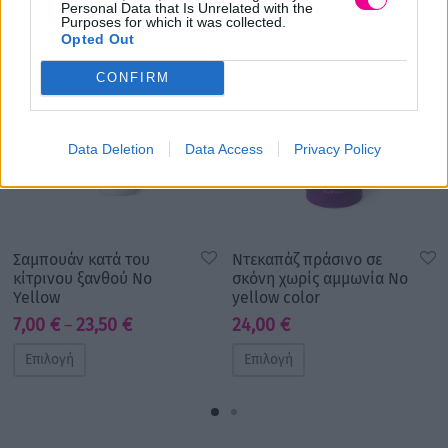
Personal Data that Is Unrelated with the
Purposes for which it was collected.
Opted Out
CONFIRM
Data Deletion
Data Access
Privacy Policy
Σαμπουάν κατά του
Ντεκαπάζ πράσινο σε
κίτρινου ξανθού No
σκόνη χωρίς αμμωνία No
Yellow
yellow color
Price
7,00
€
23,50
€
24,00
€
–
range:
Επιλογή
Επιλογή
7,00 €
through
23,50 €