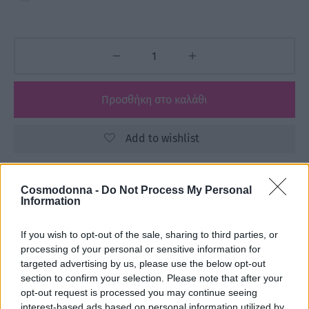
Προσθήκη στο καλάθι
Add to wishlist
Cosmodonna -
Do Not Process My Personal
Κωδικός προϊόντος:
Μ/Δ
Information
Κατηγορίες:
3ME
,
FREELIMIX
,
Αναλώσιμα
,
Βούρτσες - Χτένες
,
ΕΙΔΗ ΚΟΜΜΩΤΗΡΙΟΥ
,
ΕΤΑΙΡΕΙΕΣ
If you wish to opt-out of the sale, sharing to third parties, or
processing of your personal or sensitive information for
targeted advertising by us, please use the below opt-out
Share
section to confirm your selection. Please note that after your
opt-out request is processed you may continue seeing
interest-based ads based on personal information utilized by