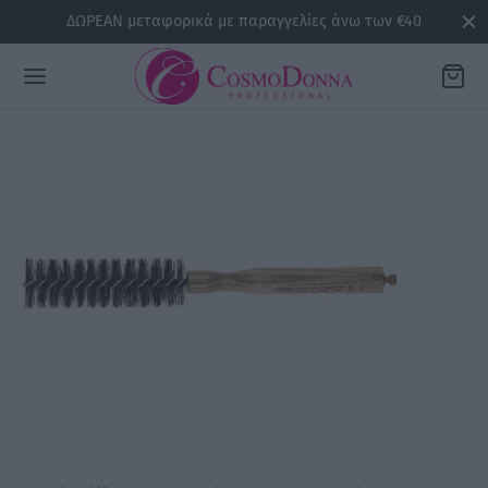
ΔΩΡΕΑΝ μεταφορικά με παραγγελίες άνω των €40
Back
ΡΕΙΕΣ
la
sline
air
issa