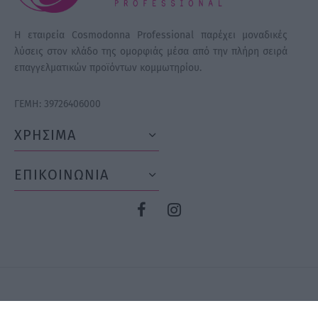
Η εταιρεία Cosmodonna Professional παρέχει μοναδικές
λύσεις στον κλάδο της ομορφιάς μέσα από την πλήρη σειρά
επαγγελματικών προϊόντων κομμωτηρίου.
ΓΕΜΗ: 39726406000
ΧΡΗΣΙΜΑ
ΕΠΙΚΟΙΝΩΝΙΑ
©2026 GrowUp Digital