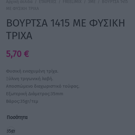
Αρχική σελίδα
/
ΕΤΑΙΡΕΙΕΣ
/
FREELIMIX
/
3ME
/
ΒΟΥΡΤΣΑ 1415
ΜΕ ΦΥΣΙΚΗ ΤΡΙΧΑ
a Make Up
ΒΟΥΡΤΣΑ 1415 ΜΕ ΦΥΣΙΚΗ
Bye Pido
ΤΡΙΧΑ
 By Xanitalia
5,70
€
Φυσική ενισχυμένη τρίχα.
ux
Ξύλινη τριγωνική λαβή.
Αποσπώμενο διαχωριστικό τούφας.
ar
Εξωτερική Διάμετρος:35mm
Βάρος:35gr/τεμ
on
Ποσότητα
35gr