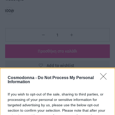
100gr
Προσθήκη στο καλάθι
Add to wishlist
Cosmodonna -
Do Not Process My Personal
Information
Κωδικός προϊόντος:
Μ/Δ
Κατηγορίες:
3ME
,
FREELIMIX
,
Αναλώσιμα
,
If you wish to opt-out of the sale, sharing to third parties, or
Βούρτσες - Χτένες
,
ΕΙΔΗ ΚΟΜΜΩΤΗΡΙΟΥ
,
ΕΤΑΙΡΕΙΕΣ
processing of your personal or sensitive information for
targeted advertising by us, please use the below opt-out
section to confirm your selection. Please note that after your