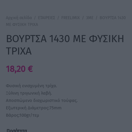
a Make Up
Αρχική σελίδα
/
ΕΤΑΙΡΕΙΕΣ
/
FREELIMIX
/
3ME
/
ΒΟΥΡΤΣΑ 1430
ΜΕ ΦΥΣΙΚΗ ΤΡΙΧΑ
Bye Pido
ΒΟΥΡΤΣΑ 1430 ΜΕ ΦΥΣΙΚΗ
 By Xanitalia
ΤΡΙΧΑ
18,20
€
ux
ar
Φυσική ενισχυμένη τρίχα.
Ξύλινη τριγωνική λαβή.
on
Αποσπώμενο διαχωριστικό τούφας.
Εξωτερική Διάμετρος:75mm
Βάρος:100gr/τεμ
Ποσότητα