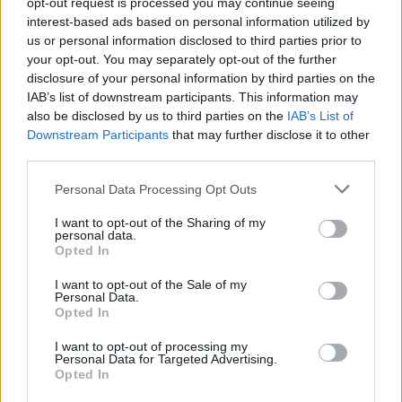
opt-out request is processed you may continue seeing
Share
interest-based ads based on personal information utilized by
us or personal information disclosed to third parties prior to
your opt-out. You may separately opt-out of the further
disclosure of your personal information by third parties on the
IAB’s list of downstream participants. This information may
Περιγραφή
also be disclosed by us to third parties on the
IAB’s List of
Downstream Participants
that may further disclose it to other
Επιπλέον πληροφορίες
third parties.
Personal Data Processing Opt Outs
Σειρά:TRIANGOLO ΦΥΣΙΚΗ
I want to opt-out of the Sharing of my
Περιγραφή:
personal data.
Φυσική ενισχυμένη τρίχα.
Opted In
Ξύλινη τριγωνική λαβή.
I want to opt-out of the Sale of my
Αποσπώμενο διαχωριστικό τούφας.
Personal Data.
Opted In
Εξωτερική Διάμετρος:75mm
Βάρος:100gr/τεμ
I want to opt-out of processing my
Personal Data for Targeted Advertising.
Opted In