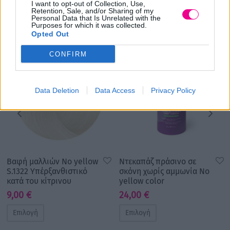
I want to opt-out of Collection, Use,
Σχετικά προϊόντα
Retention, Sale, and/or Sharing of my
Personal Data that Is Unrelated with the
Purposes for which it was collected.
Opted Out
CONFIRM
Data Deletion
Data Access
Privacy Policy
Βαφή μαλλιών No yellow
Ντεκαπάζ πράσινο σε
S.1322 Υπέρξανθιστικό
σκόνη χωρίς αμμωνία No
κατά του κίτρινου
yellow color
9,00
€
24,00
€
Επιλογή
Επιλογή