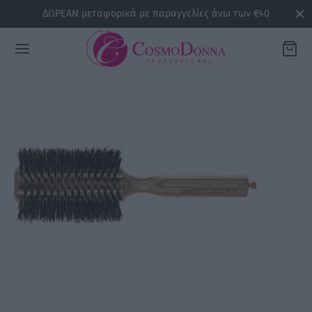
ΔΩΡΕΑΝ μεταφορικά με παραγγελίες άνω των €40
Back
ΡΕΙΕΣ
la
sline
air
issa