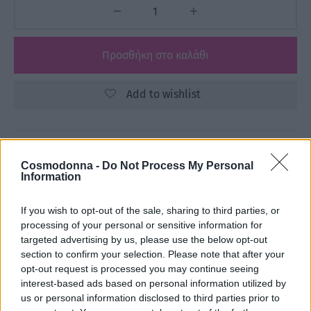
Προσθήκη στο καλάθι
Add to wishlist
Κωδικός προϊόντος:
Μ/Δ
Cosmodonna -
Do Not Process My Personal
Κατηγορίες:
3ME
,
FREELIMIX
,
Αναλώσιμα
,
Information
Βούρτσες - Χτένες
,
ΕΙΔΗ ΚΟΜΜΩΤΗΡΙΟΥ
,
ΕΤΑΙΡΕΙΕΣ
If you wish to opt-out of the sale, sharing to third parties, or
processing of your personal or sensitive information for
Share
targeted advertising by us, please use the below opt-out
section to confirm your selection. Please note that after your
opt-out request is processed you may continue seeing
interest-based ads based on personal information utilized by
us or personal information disclosed to third parties prior to