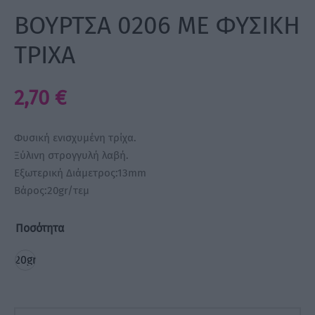
ΒΟΥΡΤΣΑ 0206 ΜΕ ΦΥΣΙΚΗ
a Make Up
ΤΡΙΧΑ
Bye Pido
2,70
€
 By Xanitalia
Φυσική ενισχυμένη τρίχα.
Ξύλινη στρογγυλή λαβή.
ux
Εξωτερική Διάμετρος:13mm
Βάρος:20gr/τεμ
ar
Ποσότητα
on
20gr