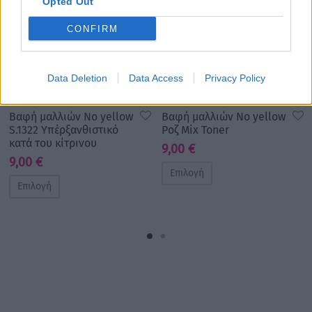
Opted Out
CONFIRM
Data Deletion
Data Access
Privacy Policy
Βαφή μαλλιών No yellow
Βαφή μαλλιών No yellow
S.1322 Υπέρξανθιστικό
Ροζ Mix Toner
κατά του κίτρινου
9,00
€
9,00
€
Επιλογή
Επιλογή