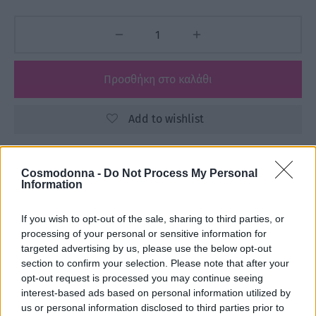
Προσθήκη στο καλάθι
Add to wishlist
Cosmodonna -
Do Not Process My Personal
Κωδικός προϊόντος:
Μ/Δ
Information
Κατηγορίες:
3ME
,
FREELIMIX
,
Αναλώσιμα
,
Βούρτσες - Χτένες
,
ΕΙΔΗ ΚΟΜΜΩΤΗΡΙΟΥ
,
ΕΤΑΙΡΕΙΕΣ
If you wish to opt-out of the sale, sharing to third parties, or
processing of your personal or sensitive information for
targeted advertising by us, please use the below opt-out
Share
section to confirm your selection. Please note that after your
opt-out request is processed you may continue seeing
interest-based ads based on personal information utilized by
us or personal information disclosed to third parties prior to