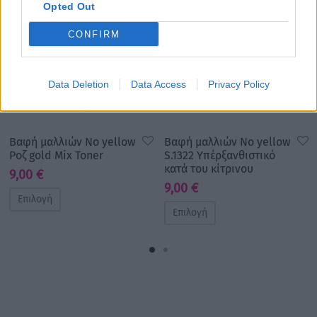
Opted Out
CONFIRM
Data Deletion
Data Access
Privacy Policy
Βαφή μαλλιών No yellow
Βαφή μαλλιών No yellow
Ροζ gold Mix Toner
S.1322 Υπέρξανθιστικό
κατά του κίτρινου
9,00
€
9,00
€
Επιλογή
Επιλογή