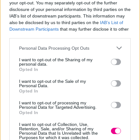
your opt-out. You may separately opt-out of the further
disclosure of your personal information by third parties on the
Περιγραφή
IAB’s list of downstream participants. This information may
also be disclosed by us to third parties on the
IAB’s List of
Επιπλέον πληροφορίες
Downstream Participants
that may further disclose it to other
third parties.
Σειρά:FLU
Personal Data Processing Opt Outs
Περιγραφή:
Φυσική ενισχυμένη τρίχα.
I want to opt-out of the Sharing of my
personal data.
Ξύλινη στρογγυλή λαβή.
Opted In
Εξωτερική Διάμετρος:30mm
I want to opt-out of the Sale of my
Βάρος:25gr/τεμ
Personal Data.
Opted In
I want to opt-out of processing my
Personal Data for Targeted Advertising.
Σχετικά προϊόντα
Opted In
I want to opt-out of Collection, Use,
Retention, Sale, and/or Sharing of my
Personal Data that Is Unrelated with the
Purposes for which it was collected.