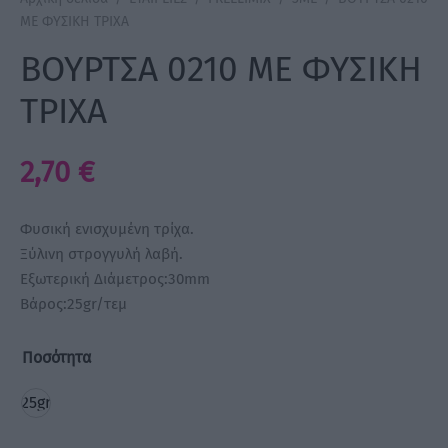
ΜΕ ΦΥΣΙΚΗ ΤΡΙΧΑ
a Make Up
ΒΟΥΡΤΣΑ 0210 ΜΕ ΦΥΣΙΚΗ
Bye Pido
ΤΡΙΧΑ
 By Xanitalia
2,70
€
Φυσική ενισχυμένη τρίχα.
ux
Ξύλινη στρογγυλή λαβή.
Εξωτερική Διάμετρος:30mm
ar
Βάρος:25gr/τεμ
on
Ποσότητα
25gr