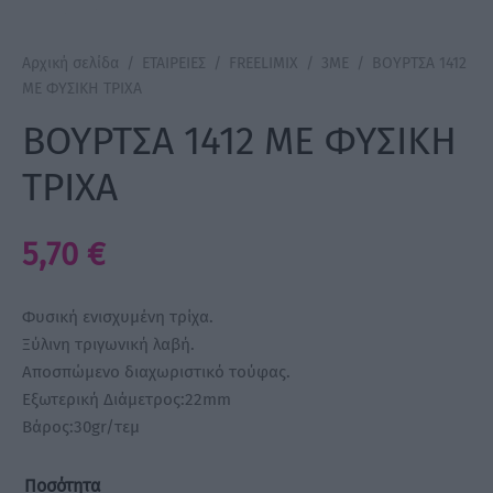
a Make Up
Αρχική σελίδα
/
ΕΤΑΙΡΕΙΕΣ
/
FREELIMIX
/
3ME
/
ΒΟΥΡΤΣΑ 1412
ΜΕ ΦΥΣΙΚΗ ΤΡΙΧΑ
Bye Pido
ΒΟΥΡΤΣΑ 1412 ΜΕ ΦΥΣΙΚΗ
 By Xanitalia
ΤΡΙΧΑ
5,70
€
ux
Φυσική ενισχυμένη τρίχα.
ar
Ξύλινη τριγωνική λαβή.
Αποσπώμενο διαχωριστικό τούφας.
on
Εξωτερική Διάμετρος:22mm
Βάρος:30gr/τεμ
Ποσότητα