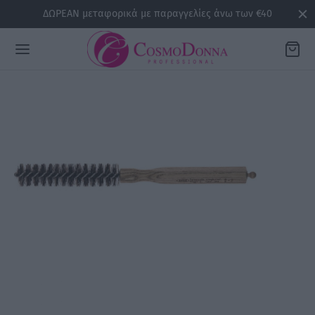
ΔΩΡΕΑΝ μεταφορικά με παραγγελίες άνω των €40
Back
ΡΕΙΕΣ
la
sline
air
issa