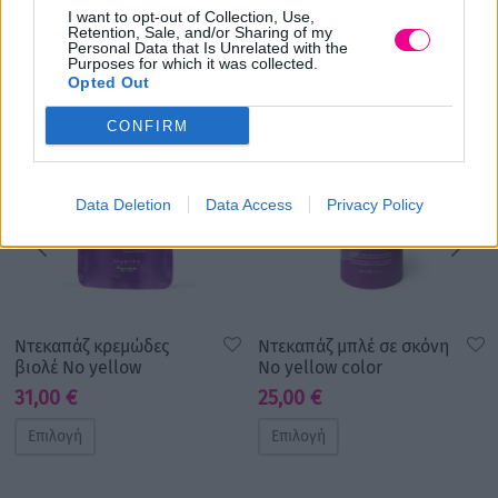
I want to opt-out of Collection, Use,
Σχετικά προϊόντα
Retention, Sale, and/or Sharing of my
Personal Data that Is Unrelated with the
Purposes for which it was collected.
Opted Out
CONFIRM
Data Deletion
Data Access
Privacy Policy
Ντεκαπάζ κρεμώδες
Ντεκαπάζ μπλέ σε σκόνη
βιολέ No yellow
No yellow color
31,00
€
25,00
€
Επιλογή
Επιλογή