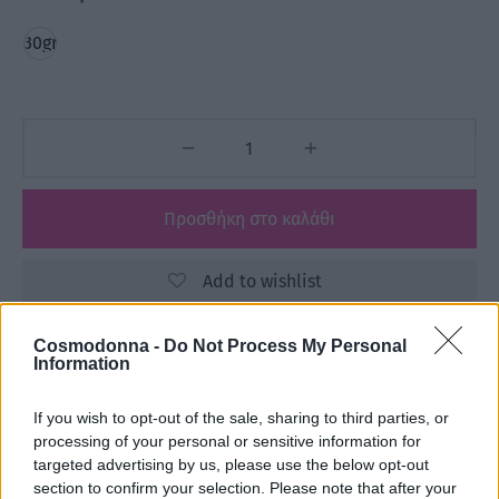
30gr
Προσθήκη στο καλάθι
Add to wishlist
Cosmodonna -
Do Not Process My Personal
Information
Κωδικός προϊόντος:
Μ/Δ
Κατηγορίες:
3ME
,
FREELIMIX
,
Αναλώσιμα
,
If you wish to opt-out of the sale, sharing to third parties, or
Βούρτσες - Χτένες
,
ΕΙΔΗ ΚΟΜΜΩΤΗΡΙΟΥ
,
ΕΤΑΙΡΕΙΕΣ
processing of your personal or sensitive information for
targeted advertising by us, please use the below opt-out
section to confirm your selection. Please note that after your