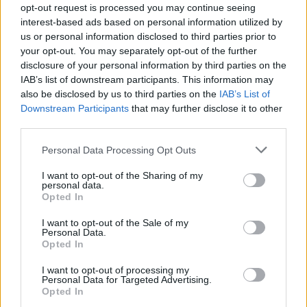
Share
opt-out request is processed you may continue seeing
interest-based ads based on personal information utilized by
us or personal information disclosed to third parties prior to
your opt-out. You may separately opt-out of the further
disclosure of your personal information by third parties on the
IAB’s list of downstream participants. This information may
Περιγραφή
also be disclosed by us to third parties on the
IAB’s List of
Downstream Participants
that may further disclose it to other
Επιπλέον πληροφορίες
third parties.
Σειρά:TRIANGOLO FLU
Personal Data Processing Opt Outs
Περιγραφή:
I want to opt-out of the Sharing of my
personal data.
Φυσική ενισχυμένη τρίχα.
Opted In
Ξύλινη τριγωνική λαβή.
I want to opt-out of the Sale of my
Αποσπώμενο διαχωριστικό τούφας.
Personal Data.
Εξωτερική Διάμετρος:22mm
Opted In
Βάρος:30gr/τεμ
I want to opt-out of processing my
Personal Data for Targeted Advertising.
Opted In