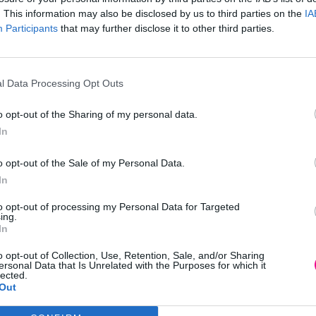
. This information may also be disclosed by us to third parties on the
IA
Περιγραφή
Επιπλέον πληροφορίες
Participants
that may further disclose it to other third parties.
l Data Processing Opt Outs
ική βούρτσα της 3ΜΕ Maestri. Σχεδιασμένη και κατασκευασμένη
o opt-out of the Sharing of my personal data.
κομψό σχήμα και επαγγελματική ποιότητα. Αυτή η βούρτσα είναι
In
ίνα ή δίπλα στη θάλασσα.
o opt-out of the Sale of my Personal Data.
In
ς για να διαλέξετε:
to opt-out of processing my Personal Data for Targeted
ing.
In
o opt-out of Collection, Use, Retention, Sale, and/or Sharing
ersonal Data that Is Unrelated with the Purposes for which it
lected.
Out