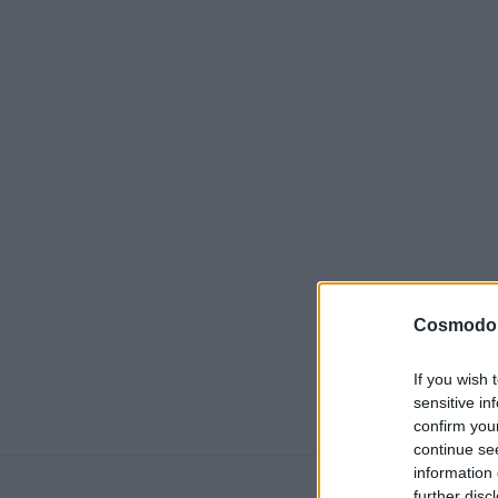
Cosmodo
If you wish 
sensitive in
confirm you
continue se
information 
further disc