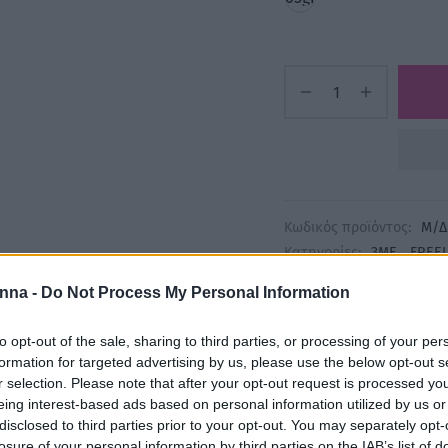
Κωδικός προϊόντος:
Μ/Δ
Κατηγορίες:
3ME
,
FREEL
ΕΙΔΗ ΚΟΜΜΩΤΗΡΙΟΥ
,
ΕΤ
nna -
Do Not Process My Personal Information
to opt-out of the sale, sharing to third parties, or processing of your per
Share
formation for targeted advertising by us, please use the below opt-out s
r selection. Please note that after your opt-out request is processed y
eing interest-based ads based on personal information utilized by us or
disclosed to third parties prior to your opt-out. You may separately opt-
losure of your personal information by third parties on the IAB’s list of