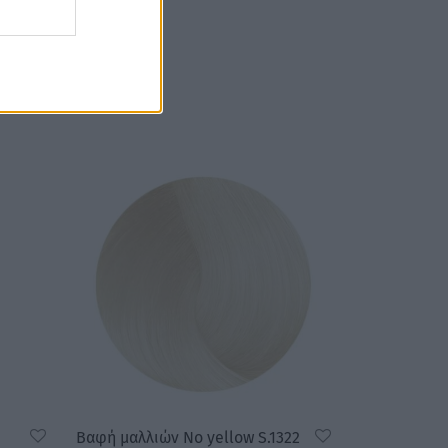
Βαφή μαλλιών No yellow S.1322