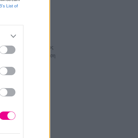
B’s List of
 στην Ιταλία. Εύχρηστος
 επίσης ιδανική για χρήση