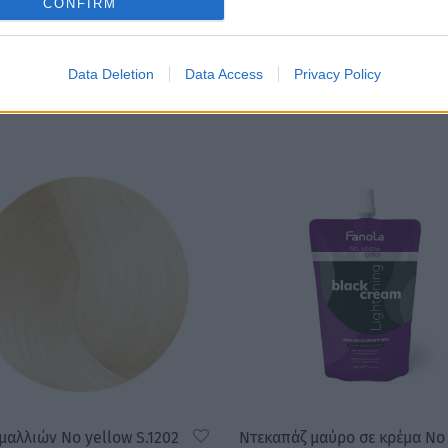
CONFIRM
Data Deletion
Data Access
Privacy Policy
μαλλιών No yellow S.1202
Ντεκαπάζ μαύρο σε κρέμα No