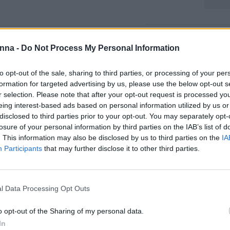
Κωδικός προϊόντος:
Μ/Δ
nna -
Do Not Process My Personal Information
Κατηγορίες:
FRAMAR
,
Α
ΕΙΔΗ ΚΟΜΜΩΤΗΡΙΟΥ
,
ΕΤ
to opt-out of the sale, sharing to third parties, or processing of your per
formation for targeted advertising by us, please use the below opt-out s
r selection. Please note that after your opt-out request is processed y
Share
eing interest-based ads based on personal information utilized by us or
disclosed to third parties prior to your opt-out. You may separately opt-
losure of your personal information by third parties on the IAB’s list of
. This information may also be disclosed by us to third parties on the
IA
Participants
that may further disclose it to other third parties.
Περιγραφή
Επιπλέον πληροφορίες
l Data Processing Opt Outs
PAGNE MAMI FRAMAR 30002
o opt-out of the Sharing of my personal data.
ο πεισματάρηδες κόμπους.
In