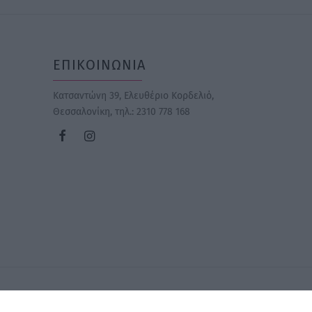
ΕΠΙΚΟΙΝΩΝΙΑ
Κατσαντώνη 39, Ελευθέριο Κορδελιό,
Θεσσαλονίκη
, τηλ.: 2310 778 168
©2026 GrowUp Digital