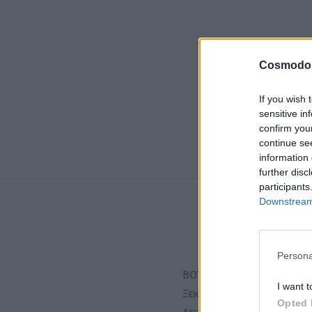
Cosmodo
If you wish 
sensitive in
confirm you
continue se
information 
further disc
participants
Downstream 
Persona
ΒΟΥΡΤΣΑ DETANGLE CHAM
I want t
Ξεκολλάει εύκολα τους πι
Opted 