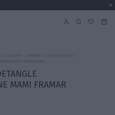
Σ
/
SELECTIVE
/
FRAMAR
/
ΧΤΕΝΕΣ-ΒΟΥΡΣΕΣ
/
PAGNE MAMI FRAMAR 30002
DETANGLE
E MAMI FRAMAR