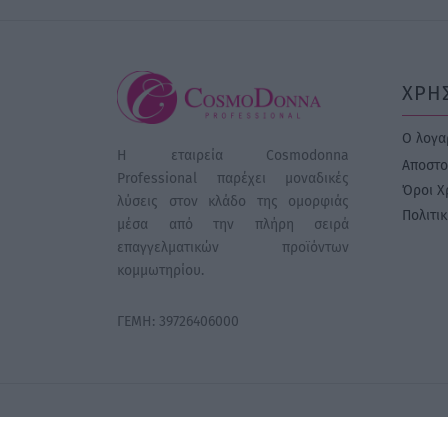
ΧΡΗ
Ο λογα
Η εταιρεία Cosmodonna
Αποστο
Professional παρέχει μοναδικές
Όροι Χ
λύσεις στον κλάδο της ομορφιάς
Πολιτι
μέσα από την πλήρη σειρά
επαγγελματικών προϊόντων
κομμωτηρίου.
ΓΕΜΗ: 39726406000