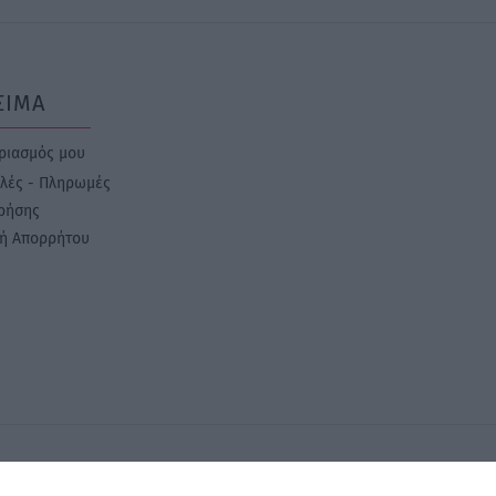
ΣΙΜΑ
ριασμός μου
λές - Πληρωμές
ρήσης
κή Απορρήτου