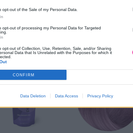
στεγνά μαλλιά.
ς τύπους μαλλιών – επέκταση και φιλικό προς την περούκα.
o opt-out of the Sale of my Personal Data.
In
to opt-out of processing my Personal Data for Targeted
ing.
In
o opt-out of Collection, Use, Retention, Sale, and/or Sharing
ersonal Data that Is Unrelated with the Purposes for which it
lected.
Out
CONFIRM
Data Deletion
Data Access
Privacy Policy