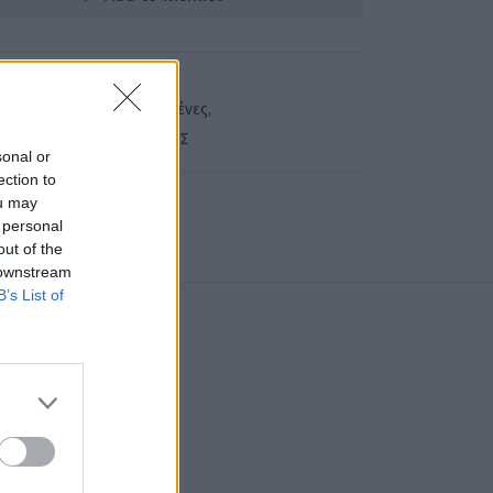
ναλώσιμα
,
Βούρτσες - Χτένες
,
ΑΙΡΕΙΕΣ
,
ΧΤΕΝΕΣ-ΒΟΥΡΣΕΣ
sonal or
ection to
ou may
 personal
out of the
 downstream
B’s List of