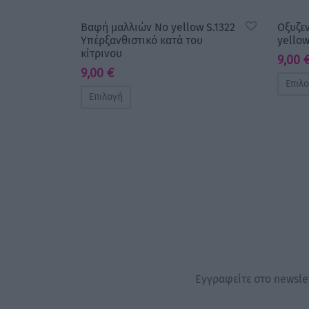
Βαφή μαλλιών No yellow S.1322
Οξυζε
Υπέρξανθιστικό κατά του
yellow
κίτρινου
9,00
9,00
€
Επιλ
Επιλογή
Εγγραφείτε στο newslet