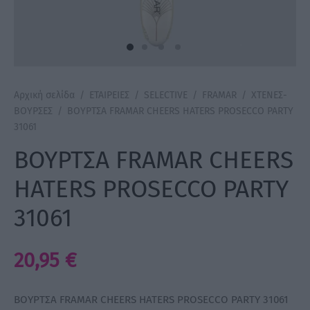
a Make Up
Bye Pido
Αρχική σελίδα
/
ΕΤΑΙΡΕΙΕΣ
/
SELECTIVE
/
FRAMAR
/
ΧΤΕΝΕΣ-
 By Xanitalia
ΒΟΥΡΣΕΣ
/
ΒΟΥΡΤΣΑ FRAMAR CHEERS HATERS PROSECCO PARTY
31061
ΒΟΥΡΤΣΑ FRAMAR CHEERS
ux
HATERS PROSECCO PARTY
ar
31061
on
20,95
€
ΒΟΥΡΤΣΑ FRAMAR CHEERS HATERS PROSECCO PARTY 31061