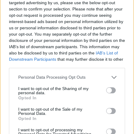
Κατηγορίες:
FRAMAR
,
Αναλώσιμα
,
Βούρτσες - Χτένες
,
targeted advertising by us, please use the below opt-out
section to confirm your selection. Please note that after your
ΕΙΔΗ ΚΟΜΜΩΤΗΡΙΟΥ
,
ΕΤΑΙΡΕΙΕΣ
,
ΧΤΕΝΕΣ-ΒΟΥΡΣΕΣ
opt-out request is processed you may continue seeing
interest-based ads based on personal information utilized by
us or personal information disclosed to third parties prior to
Share
your opt-out. You may separately opt-out of the further
disclosure of your personal information by third parties on the
IAB’s list of downstream participants. This information may
also be disclosed by us to third parties on the
IAB’s List of
Downstream Participants
that may further disclose it to other
Περιγραφή
third parties.
Personal Data Processing Opt Outs
Επιπλέον πληροφορίες
I want to opt-out of the Sharing of my
personal data.
ΒΟΥΡΤΣΑ FRAMAR CHEERS HATERS PROSECCO PARTY
Opted In
31061
I want to opt-out of the Sale of my
Βουρτσίστε τα βρεγμένα ή στεγνά μαλλιά με ευκολία.
Personal Data.
Opted In
Ξεμπερδεύει χωρίς κόπο ακόμα και τους πιο επίμονους
κόμπους χωρίς πόνο.
I want to opt-out of processing my
Personal Data for Targeted Advertising.