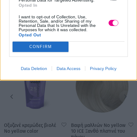
Ιδανικό για όλους τους τύπους μαλλιών. Φιλικό για
Opted In
επέκταση και περούκα.
I want to opt-out of Collection, Use,
Retention, Sale, and/or Sharing of my
Personal Data that Is Unrelated with the
Purposes for which it was collected.
Opted Out
Σχετικά προϊόντα
CONFIRM
Data Deletion
Data Access
Privacy Policy
Οξυζενέ κρεμώδες βιολέ
Βαφή μαλλιών No yellow
No yellow color
10 ICE Ξανθό πλατινέ του
πάγου