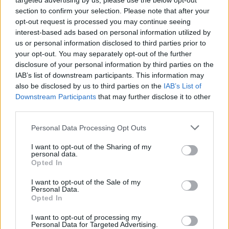
targeted advertising by us, please use the below opt-out
Κατηγορίες:
FRAMAR
,
Αναλώσιμα
,
Βούρτσες - Χτένες
,
section to confirm your selection. Please note that after your
opt-out request is processed you may continue seeing
ΕΙΔΗ ΚΟΜΜΩΤΗΡΙΟΥ
,
ΕΤΑΙΡΕΙΕΣ
,
ΧΤΕΝΕΣ-ΒΟΥΡΣΕΣ
interest-based ads based on personal information utilized by
us or personal information disclosed to third parties prior to
your opt-out. You may separately opt-out of the further
Share
disclosure of your personal information by third parties on the
IAB’s list of downstream participants. This information may
also be disclosed by us to third parties on the
IAB’s List of
Downstream Participants
that may further disclose it to other
third parties.
Περιγραφή
Personal Data Processing Opt Outs
Επιπλέον πληροφορίες
I want to opt-out of the Sharing of my
personal data.
Opted In
ΒΟΥΡΤΣΑ MARIGOLD GARDEN PARTY FRAMAR 31051
Βουρτσίστε τα βρεγμένα ή στεγνά μαλλιά με ευκολία.
I want to opt-out of the Sale of my
Personal Data.
Ξεμπερδεύει χωρίς κόπο ακόμα και τους πιο επίμονους
Opted In
κόμπους χωρίς πόνο.
I want to opt-out of processing my
Ιδανικό για όλους τους τύπους μαλλιών. Φιλικό για
Personal Data for Targeted Advertising.