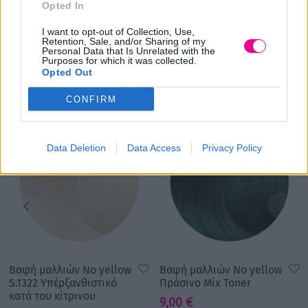
Opted In
επέκταση και περούκα.
I want to opt-out of Collection, Use,
Retention, Sale, and/or Sharing of my
Personal Data that Is Unrelated with the
Purposes for which it was collected.
Σχετικά προϊόντα
Opted Out
CONFIRM
Data Deletion
Data Access
Privacy Policy
Βαφή μαλλιών No yellow
Βαφή μαλλιών No yellow
S.1322 Υπέρξανθιστικό
Πράσινο Mix Toner
κατά του κίτρινου
9,00
€