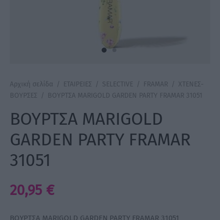
a Make Up
Bye Pido
 By Xanitalia
Αρχική σελίδα
/
ΕΤΑΙΡΕΙΕΣ
/
SELECTIVE
/
FRAMAR
/
ΧΤΕΝΕΣ-
ΒΟΥΡΣΕΣ
/
ΒΟΥΡΤΣΑ MARIGOLD GARDEN PARTY FRAMAR 31051
ΒΟΥΡΤΣΑ MARIGOLD
ux
GARDEN PARTY FRAMAR
ar
31051
on
20,95
€
ΒΟΥΡΤΣΑ MARIGOLD GARDEN PARTY FRAMAR 31051