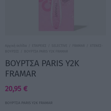
a Make Up
Bye Pido
 By Xanitalia
Αρχική σελίδα
/
ΕΤΑΙΡΕΙΕΣ
/
SELECTIVE
/
FRAMAR
/
ΧΤΕΝΕΣ-
ΒΟΥΡΣΕΣ
/
ΒΟΥΡΤΣΑ PARIS Y2K FRAMAR
ux
ΒΟΥΡΤΣΑ PARIS Y2K
FRAMAR
ar
on
20,95
€
ΒΟΥΡΤΣΑ PARIS Y2K FRAMAR