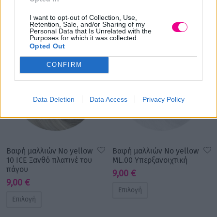
Σχετικά προϊόντα
I want to opt-out of Collection, Use,
Retention, Sale, and/or Sharing of my
Personal Data that Is Unrelated with the
Purposes for which it was collected.
Opted Out
CONFIRM
Data Deletion
Data Access
Privacy Policy
Βαφή μαλλιών No yellow
Βαφή μαλλιών No yellow
10 ICE Ξανθό πλατινέ του
ML.00 Υπερξανοιχτική
πάγου
9,00
€
9,00
€
Επιλογή
Επιλογή