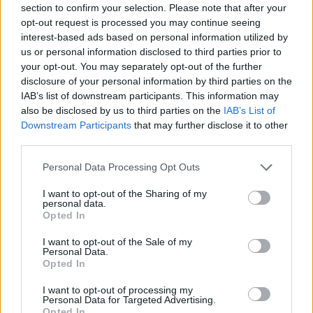
section to confirm your selection. Please note that after your
opt-out request is processed you may continue seeing
Share
interest-based ads based on personal information utilized by
us or personal information disclosed to third parties prior to
your opt-out. You may separately opt-out of the further
disclosure of your personal information by third parties on the
IAB’s list of downstream participants. This information may
Περιγραφή
also be disclosed by us to third parties on the
IAB’s List of
Downstream Participants
that may further disclose it to other
Επιπλέον πληροφορίες
third parties.
Personal Data Processing Opt Outs
ΒΟΥΡΤΣΑ PARIS Y2K FRAMAR
Βουρτσίστε τα βρεγμένα ή στεγνά μαλλιά με ευκολία.
I want to opt-out of the Sharing of my
personal data.
Ξεμπερδεύει χωρίς κόπο ακόμα και τους πιο επίμονους
Opted In
κόμπους χωρίς πόνο.
I want to opt-out of the Sale of my
Ιδανικό για όλους τους τύπους μαλλιών. Φιλικό για
Personal Data.
Opted In
επέκταση και περούκα.
I want to opt-out of processing my
Personal Data for Targeted Advertising.
Opted In