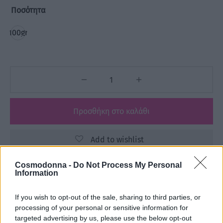
Ποσότητα
100gr
Προσθήκη στο καλάθι
Add to wishlist
Cosmodonna -
Do Not Process My Personal
Information
Κωδικός προϊόντος:
Μ/Δ
Κατηγορίες:
FRAMAR
,
Αναλώσιμα
,
Βούρτσες - Χτένες
,
If you wish to opt-out of the sale, sharing to third parties, or
ΕΙΔΗ ΚΟΜΜΩΤΗΡΙΟΥ
,
ΕΤΑΙΡΕΙΕΣ
,
ΧΤΕΝΕΣ-ΒΟΥΡΣΕΣ
processing of your personal or sensitive information for
targeted advertising by us, please use the below opt-out