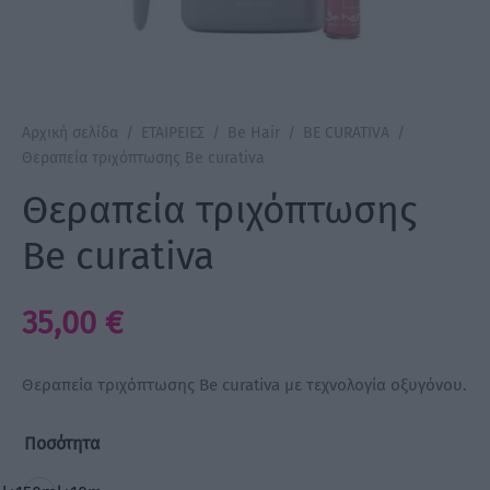
a Make Up
Bye Pido
Αρχική σελίδα
/
ΕΤΑΙΡΕΙΕΣ
/
Be Hair
/
BE CURATIVA
/
 By Xanitalia
Θεραπεία τριχόπτωσης Be curativa
Θεραπεία τριχόπτωσης
Be curativa
ux
35,00
€
ar
on
Θεραπεία τριχόπτωσης Be curativa με τεχνολογία οξυγόνου.
Ποσότητα