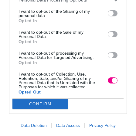
τοξινών. Το τριχωτό παραμένει καθαρό και υγιές. Τα
μαλλιά είναι δυνατά και γεμάτα ζωή. Στην συσκευασία
I want to opt-out of the Sharing of my
personal data.
περιλαμβάνονται 3 προϊόντα (άργιλος καθαρισμού του
Opted In
τριχωτού, σαμπουάν και αμπούλα 2 φάσεων). Η χρήση
I want to opt-out of the Sale of my
τους διαρκεί 3 εβδομάδες εφόσον χρησιμοποιείται από 1
Personal Data.
Opted In
φορά την εβδομάδα.
I want to opt-out of processing my
Personal Data for Targeted Advertising.
Τρόπος χρήσης: Σε άλουστα μαλλιά εφαρμόζετε στην ρίζα
Opted In
μια ποσότητα αργίλου, κάνετε μασάζ και αφήνετε να
I want to opt-out of Collection, Use,
δράσει για 10 – 15 λεπτά. Έπειτα σε βρεγμένα μαλλιά
Retention, Sale, and/or Sharing of my
Personal Data that Is Unrelated with the
εφαρμόζετε μια ποσότητα σαμπουάν, κάνετε αφρό και
Purposes for which it was collected.
ξεβγάζετε. Τέλος, ολοκληρώνετε την θεραπεία
Opted Out
τριχόπτωσης, εφαρμόζοντας την αμπούλα 2 φάσεων μόνο
CONFIRM
στην ρίζα της κεφαλής, κάνοντας μασάζ ώστε να απλωθεί
παντού και δεν ξεβγάζετε. Προχωράτε στο επιθυμητό
styling.
Data Deletion
Data Access
Privacy Policy