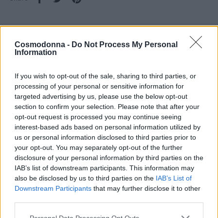
Cosmodonna -
Do Not Process My Personal
Information
Περιγραφή
If you wish to opt-out of the sale, sharing to third parties, or
Επιπλέον πληροφορίες
processing of your personal or sensitive information for
targeted advertising by us, please use the below opt-out
Η τριχόπτωση, συχνά οφείλεται στις τοξίνες, στους
section to confirm your selection. Please note that after your
ρύπους και το καυσαέριο. Αυτοί οι λόγοι συχνά
opt-out request is processed you may continue seeing
interest-based ads based on personal information utilized by
προκαλούν κακή κυκλοφορία του αίματος στο κεφάλι και
us or personal information disclosed to third parties prior to
όχι τόσο καλή οξυγόνωση του τριχωτού. Τα μαλλιά έχουν
your opt-out. You may separately opt-out of the further
λιγότερη ελαστικότητα και δεν αναπτύσσονται
disclosure of your personal information by third parties on the
φυσιολογικά, με αποτέλεσμα να πέφτουν και να
IAB’s list of downstream participants. This information may
also be disclosed by us to third parties on the
IAB’s List of
εξασθενούν. Η συστηματική χρήση της θεραπείας
Downstream Participants
that may further disclose it to other
τριχόπτωσης Be curativa 3 φάσεων ελέγχει απόλυτα και
third parties.
αποτρέπει την εξάπλωση του προβλήματος λόγω των
Personal Data Processing Opt Outs