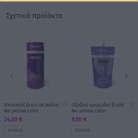
Σχετικά προϊόντα
Ντεκαπάζ βιολέ σε σκόνη
Οξυζενέ κρεμώδες βιολέ
No yellow color
No yellow color
24,00
€
9,00
€
Επιλογή
Επιλογή