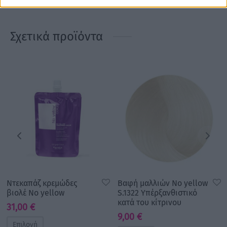
Σχετικά προϊόντα
Ντεκαπάζ κρεμώδες
Βαφή μαλλιών No yellow
βιολέ No yellow
S.1322 Υπέρξανθιστικό
κατά του κίτρινου
31,00
€
9,00
€
Επιλογή