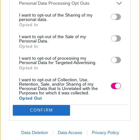
Personal Data Processing Opt Outs
καθαριστικό χρωμάτων Crazy Colors Kit cleaner θα γίνει
I want to opt-out of the Sharing of my
το αγαπημένο σας προϊόν.
personal data.
Opted In
Τρόπος χρήσης: Λούζετε τα μαλλιά. Έπειτα ταμπονάρετε
I want to opt-out of the Sale of my
Personal Data.
καλά με μια πετσέτα και σε βρεγμένα μαλλιά εφαρμόζετε
Opted In
την 1 φάση Magic cleaning σε όλα τα μαλλιά, εφαρμόζετε
I want to opt-out of processing my
ένα πλαστικό σκουφάκι και αφήνετε να δράσει για 12
Personal Data for Targeted Advertising.
λεπτά. Ξεβγάζετε καλά και στεγνώνετε τα μαλλιά. Έπειτα
Opted In
περνάτε στη 2 φάση, ανακατεύοντας τα φακελάκια 2Α και
I want to opt-out of Collection, Use,
Retention, Sale, and/or Sharing of my
2Β σε ένα μπολάκι και εφαρμόζοντας το μείγμα σε όλα τα
Personal Data that Is Unrelated with the
μαλλιά. Αφήνετε να δράσει από 12 έως 24 λεπτά ανάλογα
Purposes for which it was collected.
Opted Out
με τη δυσκολία του χρώματος, κάνοντας μασάζ κάθε 5
λεπτά. Ξεβγάζετε και λούζετε τα μαλλιά με σαμπουάν και
CONFIRM
μάσκα Be color. Μπορείτε να προχωρήσετε άμεσα σε άλλη
επιθυμητή απόχρωση μετά την ολοκλήρωση του
Data Deletion
Data Access
Privacy Policy
αποχρωματισμού.