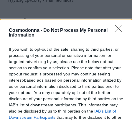
Τεχνικές Εργασίες - Hair Technical
Share
Cosmodonna -
Do Not Process My Personal
Information
If you wish to opt-out of the sale, sharing to third parties, or
Περιγραφή
processing of your personal or sensitive information for
targeted advertising by us, please use the below opt-out
section to confirm your selection. Please note that after your
Επιπλέον πληροφορίες
opt-out request is processed you may continue seeing
interest-based ads based on personal information utilized by
Είναι ιδανικό για τον άμεσο καθαρισμό των έντονων
us or personal information disclosed to third parties prior to
χρωμάτων Be crazy colors, για να προχωρήσετε σε άλλη
your opt-out. You may separately opt-out of the further
disclosure of your personal information by third parties on the
επιθυμητή απόχρωση. Ένα σύστημα καθαρισμού
IAB’s list of downstream participants. This information may
εμπλουτισμένο με χαβιάρι, κερατίνη και κολλαγόνο, το
also be disclosed by us to third parties on the
IAB’s List of
οποίο ξεβάφει άμεσα το χρώμα προστατεύοντας
Downstream Participants
that may further disclose it to other
third parties.
παράλληλα το τριχωτό. 2 φάσεις : 1η φάση Magic
cleaning και 2η φάση Magic cleaning (2Α και 2Β). Το