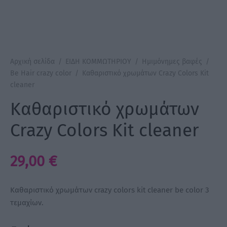
a Make Up
Bye Pido
Αρχική σελίδα
/
ΕΙΔΗ ΚΟΜΜΩΤΗΡΙΟΥ
/
Ημιμόνημες βαφές
/
 By Xanitalia
Be Hair crazy color
/
Καθαριστικό χρωμάτων Crazy Colors Kit
cleaner
Καθαριστικό χρωμάτων
ux
Crazy Colors Kit cleaner
ar
29,00
€
on
Καθαριστικό χρωμάτων crazy colors kit cleaner be color 3
τεμαχίων.