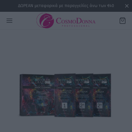
ΔΩΡΕΑΝ μεταφορικά με παραγγελίες άνω των €40
Back
ΡΕΙΕΣ
la
sline
air
issa