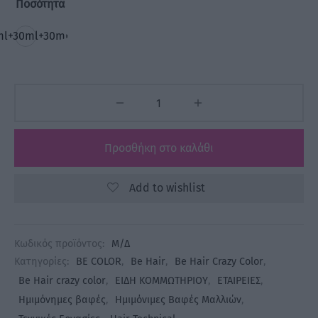
Ποσότητα
ml+30ml+30ml
Προσθήκη στο καλάθι
Add to wishlist
Κωδικός προϊόντος:
Μ/Δ
Κατηγορίες:
BE COLOR
,
Be Hair
,
Be Hair Crazy Color
,
Be Hair crazy color
,
ΕΙΔΗ ΚΟΜΜΩΤΗΡΙΟΥ
,
ΕΤΑΙΡΕΙΕΣ
,
Ημιμόνημες βαφές
,
Ημιμόνιμες Βαφές Μαλλιών
,