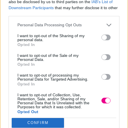
also be disclosed by us to third parties on the
IAB’s List of
Downstream Participants
that may further disclose it to other
third parties.
Προσθήκη στο καλάθι
Personal Data Processing Opt Outs
I want to opt-out of the Sharing of my
Add to wishlist
personal data.
Opted In
I want to opt-out of the Sale of my
Κωδικός προϊόντος:
Μ/Δ
Personal Data.
Opted In
Κατηγορίες:
Doll by Xanitalia
,
Αποτρίχωση
,
ΕΙΔΗ ΑΙΣΘΗΤΙΚΗΣ
,
ΕΤΑΙΡΕΙΕΣ
,
ΚΕΡΙΑ
,
I want to opt-out of processing my
Personal Data for Targeted Advertising.
Κεριά - Κρέμες - Έλαια
Opted In
I want to opt-out of Collection, Use,
Retention, Sale, and/or Sharing of my
Share
Personal Data that Is Unrelated with the
Purposes for which it was collected.
Opted Out
CONFIRM