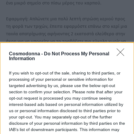
ένα μικρό σημείο στο πίσω μέρος του καρπού.
Εφαρμογή: Απλώνετε μια πολύ λεπτή στρώση κεριού προς
τη φορά των τριχών, έπειτα εφαρμόστε επάνω στο κερί μια
ταινία αποτρίχωσης αφήνοντας 2 εκατοστά ελεύθερο στην
άκρη για να μπορείτε να το τραβήξετε πιο εύκολα χωρίς να
λερωθείτε. Τραβήξτε την ταινία με φορά αντίθετη από αυτή
Cosmodonna -
Do Not Process My Personal
των τριχών κράτωντας τραβηγμένο το δέρμα σας. Εάν δεν
Information
χρησιμοποιήθει όλο το προιόν μπορείτε να το φυλάξετε για
την επόμενη φορά και να το ξαναλιώσετε. Το κερί μπορεί να
If you wish to opt-out of the sale, sharing to third parties, or
λιώσει όσες φορές επιθυμείτε.
processing of your personal or sensitive information for
targeted advertising by us, please use the below opt-out
section to confirm your selection. Please note that after your
Ποσότητα
opt-out request is processed you may continue seeing
interest-based ads based on personal information utilized by
400ml
800ml
us or personal information disclosed to third parties prior to
your opt-out. You may separately opt-out of the further
disclosure of your personal information by third parties on the
IAB’s list of downstream participants. This information may