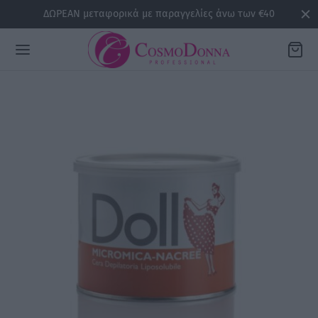
ΔΩΡΕΑΝ μεταφορικά με παραγγελίες άνω των €40
Back
ΡΕΙΕΣ
la
sline
air
issa