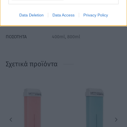
Επιπλέον πληροφορίες
Data Deletion
Data Access
Privacy Policy
ΒΆΡΟΣ
Μ/Δ
ΠΟΣΌΤΗΤΑ
400ml, 800ml
Σχετικά προϊόντα