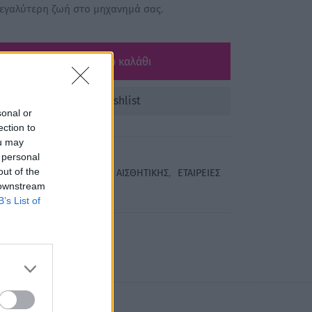
μεγαλύτερη ζωή στο μηχανημά σας.
Προσθήκη στο καλάθι
Add to wishlist
sonal or
ection to
ou may
6023
 personal
out of the
talia
,
Αποτρίχωση
,
ΕΙΔΗ ΑΙΣΘΗΤΙΚΗΣ
,
ΕΤΑΙΡΕΙΕΣ
 downstream
B’s List of