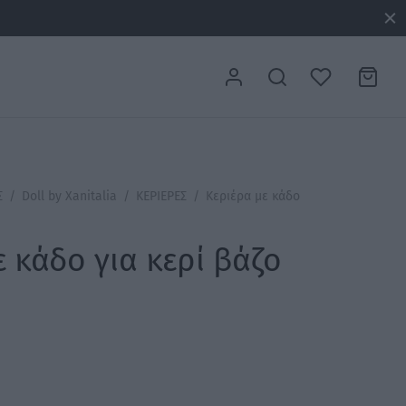
Σ
/
Doll by Xanitalia
/
ΚΕΡΙΕΡΕΣ
/
Κεριέρα με κάδο
 κάδο για κερί βάζο