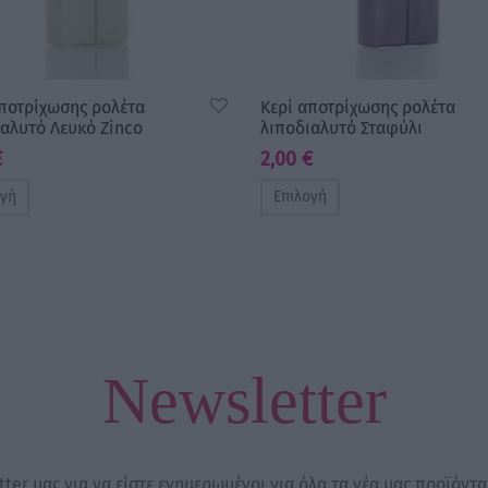
αποτρίχωσης ρολέτα
Κερί αποτρίχωσης ρολέτα
ιαλυτό Λευκό Zinco
λιποδιαλυτό Σταφύλι
€
2,00
€
ογή
Επιλογή
Newsletter
ter μας για να είστε ενημερωμένοι για όλα τα νέα μας προϊόντα