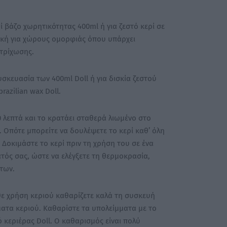
ί βάζο χωρητικότητας 400ml ή για ζεστό κερί σε
ανική για χώρους ομορφιάς όπου υπάρχει
τρίχωσης.
συσκευασία των 400ml Doll ή για δισκία ζεστού
brazilian wax Doll.
20 λεπτά και το κρατάει σταθερά λιωμένο στο
 Οπότε μπορείτε να δουλέψετε το κερί καθ’ όλη
 Δοκιμάστε το κερί πριν τη χρήση του σε ένα
τός σας, ώστε να ελέγξετε τη θερμοκρασία,
των.
άθε χρήση κεριού καθαρίζετε καλά τη συσκευή
ατα κεριού. Καθαρίστε τα υπολείμματα με το
 κεριέρας Doll. Ο καθαρισμός είναι πολύ