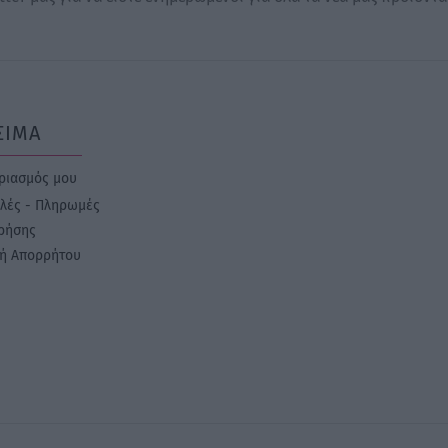
ΣΙΜΑ
ριασμός μου
λές - Πληρωμές
ρήσης
κή Απορρήτου