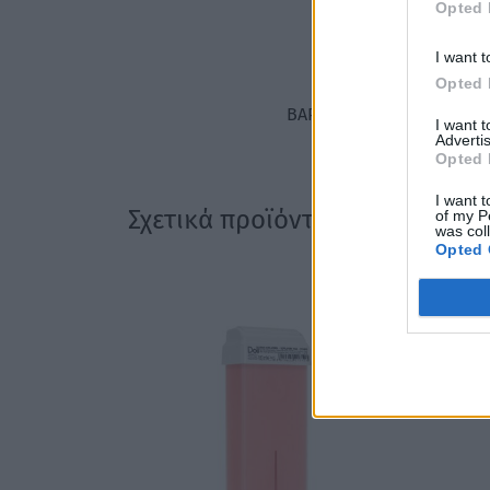
Opted 
I want t
Opted 
ΒΆΡΟΣ
I want 
Advertis
Opted 
I want t
Σχετικά προϊόντα
of my P
was col
Opted 