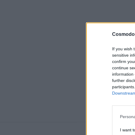
Cosmodo
If you wish 
sensitive in
confirm you
continue se
information 
further disc
participants
Downstream 
Persona
I want t