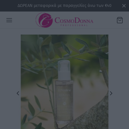
ΔΩΡΕΑΝ μεταφορικά με παραγγελίες άνω των €40
Back
ΡΕΙΕΣ
la
sline
air
issa