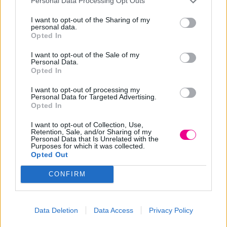
Personal Data Processing Opt Outs
αργκάν και κερατίνη Keratin.
I want to opt-out of the Sharing of my
personal data.
Τρόπος χρήσης: Μετά τη χρήση του σαμπουάν και της
Opted In
μάσκας Keratin Veg εφαρμόστε λίγες σταγόνες στην
I want to opt-out of the Sale of my
Personal Data.
παλάμη σας και έπειτα σε νωπά ή στεγνά μαλλιά. Δεν
Opted In
ξεβγάζετε. Χωρίς θειϊκά άλατα.
I want to opt-out of processing my
Personal Data for Targeted Advertising.
Extra Tips: Όταν κάνετε συχνά τεχνικές εργασίες όπως
Opted In
βαφές μαλλιών ή ντεκαπάζ η χρήση προϊόντων με
I want to opt-out of Collection, Use,
κερατίνη είναι απαραίτητη. Συνήθως τα μαλλιά μας μετά
Retention, Sale, and/or Sharing of my
Personal Data that Is Unrelated with the
από αυτές τις τεχνικές εργασίες χάνουν ένα μεγάλο μέρος
Purposes for which it was collected.
Opted Out
της κερατίνης, με αποτέλεσμα να κόβονται και να
αποκτούν ψαλίδα. Τα προϊόντα της σειράς Keratin
CONFIRM
επαναγεμίζουν τη χαμένη κερατίνη στην τρίχα. Έτσι, τα
μαλλιά αποκτούν δύναμη και λάμψη.
Data Deletion
Data Access
Privacy Policy