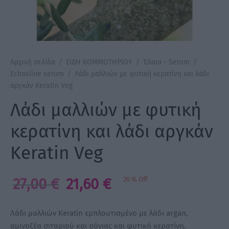
a Make Up
Bye Pido
Αρχική σελίδα
/
ΕΙΔΗ ΚΟΜΜΩΤΗΡΙΟΥ
/
Έλαια - Serum
/
 By Xanitalia
Echosline serum
/
Λάδι μαλλιών με φυτική κερατίνη και λάδι
αργκάν Keratin Veg
Λάδι μαλλιών με φυτική
ux
κερατίνη και λάδι αργκάν
Keratin Veg
ar
on
Original
Η
27,00
€
21,60
€
20
%
Off
price
τρέχουσα
was:
τιμή
Λάδι μαλλιών Keratin εμπλουτισμένο με λάδι argan,
27,00 €.
είναι:
αμινοξέα σιταριού και σόγιας και φυτική κερατίνη.