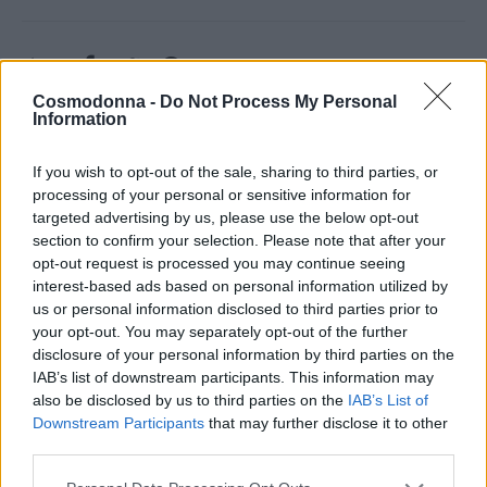
Share
Cosmodonna -
Do Not Process My Personal
Information
If you wish to opt-out of the sale, sharing to third parties, or
Περιγραφή
processing of your personal or sensitive information for
targeted advertising by us, please use the below opt-out
section to confirm your selection. Please note that after your
Επιπλέον πληροφορίες
opt-out request is processed you may continue seeing
interest-based ads based on personal information utilized by
Περιγραφή
us or personal information disclosed to third parties prior to
Ιδανικό για χρήση σε βαμμένα και κατεστραμμένα μαλλιά
your opt-out. You may separately opt-out of the further
disclosure of your personal information by third parties on the
έπειτα από τεχνικές εργασίες. Δε βαραίνει. Η ειδική του
IAB’s list of downstream participants. This information may
ενισχυμένη φόρμουλα, τιθασεύει και χαρίζει στην τρίχα
also be disclosed by us to third parties on the
IAB’s List of
μεταξένια απαλότητα και εκθαμβωτική λάμψη. Εξαλείφει
Downstream Participants
that may further disclose it to other
την ψαλίδα και το φριζάρισμα αφήνοντας τα μαλλιά λεία
third parties.
και πειθαρχημένα. Θα λατρέψετε το λάδι μαλλιών με λάδι