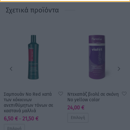
Σχετικά προϊόντα
Σαμπουάν No Red κατά
Ντεκαπάζ βιολέ σε σκόνη
των κόκκινων
No yellow color
ανεπιθύμητων τόνων σε
24,00
€
καστανά μαλλιά
Επιλογή
Price
6,50
€
21,50
€
–
range:
Επιλογή