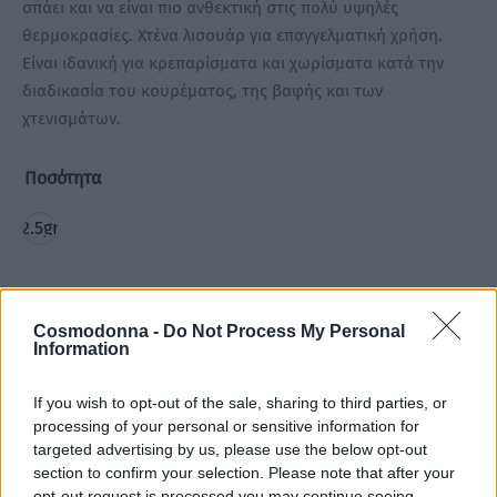
σπάει και να είναι πιο ανθεκτική στις πολύ υψηλές
θερμοκρασίες. Χτένα λισουάρ για επαγγελματική χρήση.
Είναι ιδανική για κρεπαρίσματα και χωρίσματα κατά την
διαδικασία του κουρέματος, της βαφής και των
χτενισμάτων.
Ποσότητα
2.5gr
Cosmodonna -
Do Not Process My Personal
Information
Προσθήκη στο καλάθι
If you wish to opt-out of the sale, sharing to third parties, or
processing of your personal or sensitive information for
targeted advertising by us, please use the below opt-out
Add to wishlist
section to confirm your selection. Please note that after your
opt-out request is processed you may continue seeing