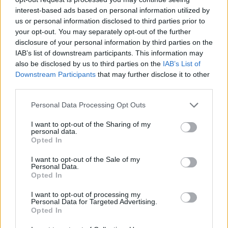
interest-based ads based on personal information utilized by
us or personal information disclosed to third parties prior to
Κωδικός προϊόντος:
Μ/Δ
your opt-out. You may separately opt-out of the further
Κατηγορίες:
Αναλώσιμα
,
ΕΙΔΗ ΚΟΜΜΩΤΗΡΙΟΥ
disclosure of your personal information by third parties on the
IAB’s list of downstream participants. This information may
also be disclosed by us to third parties on the
IAB’s List of
Downstream Participants
that may further disclose it to other
Share
third parties.
Personal Data Processing Opt Outs
I want to opt-out of the Sharing of my
personal data.
Επιπλέον πληροφορίες
Opted In
I want to opt-out of the Sale of my
ΒΆΡΟΣ
Μ/Δ
Personal Data.
Opted In
ΠΟΣΌΤΗΤΑ
2.5gr
I want to opt-out of processing my
Personal Data for Targeted Advertising.
Opted In