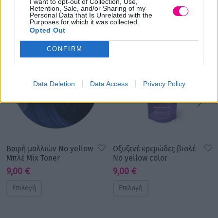
I want to opt-out of Collection, Use,
Σχετικά προϊόντα
Retention, Sale, and/or Sharing of my
Personal Data that Is Unrelated with the
Purposes for which it was collected.
Opted Out
CONFIRM
Data Deletion
Data Access
Privacy Policy
Βαφή μαλλιών No yellow
Οξυζενέ κρεμώδες βιολέ
Μπλέ Mix Toner
No yellow color
9,00
€
9,00
€
Επιλογή
Επιλογή