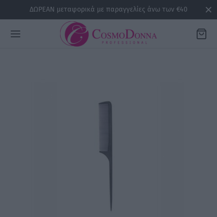
ΔΩΡΕΑΝ μεταφορικά με παραγγελίες άνω των €40
Back
ΡΕΙΕΣ
la
sline
air
issa