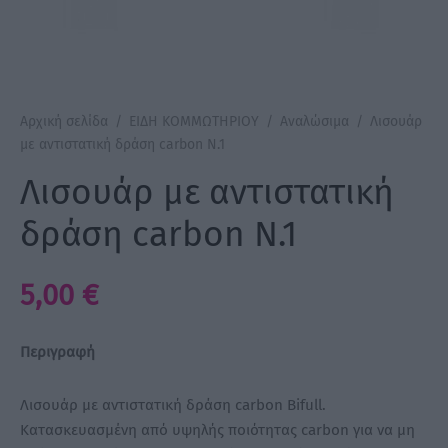
a Make Up
Bye Pido
Αρχική σελίδα
/
ΕΙΔΗ ΚΟΜΜΩΤΗΡΙΟΥ
/
Αναλώσιμα
/
Λισουάρ
 By Xanitalia
με αντιστατική δράση carbon Ν.1
Λισουάρ με αντιστατική
δράση carbon Ν.1
ux
5,00
€
ar
on
Περιγραφή
Λισουάρ με αντιστατική δράση carbon Bifull.
Κατασκευασμένη από υψηλής ποιότητας carbon για να μη