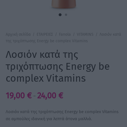
a Make Up
Bye Pido
Αρχική σελίδα
/
ΕΤΑΙΡΕΙΕΣ
/
Fanola
/
VITAMINS
/
Λοσιόν κατά
 By Xanitalia
της τριχόπτωσης Energy be complex Vitamins
Λοσιόν κατά της
τριχόπτωσης Energy be
ux
complex Vitamins
ar
Price
19,00
€
24,00
€
–
on
range:
19,00 €
Λοσιόν κατά της τριχόπτωσης Energy be complex Vitamins
through
σε αμπούλες ιδανική για λεπτά άτονα μαλλιά.
24,00 €