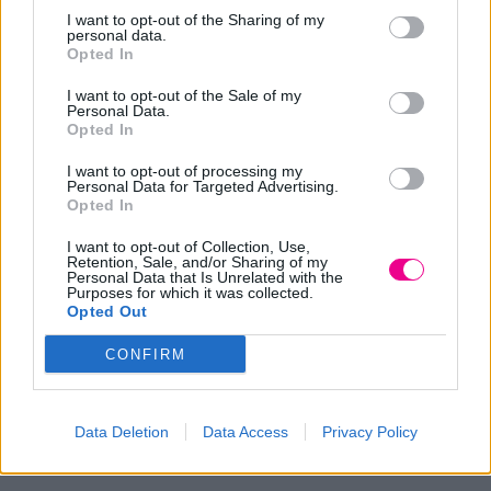
I want to opt-out of the Sharing of my
θύλακες της τρίχας και χαρίζει όγκο και πυκνότητα στα
personal data.
μαλλιά σας. Εμπλουτισμένο με καστορέλαιο, πρωτεΐνες
Opted In
σόγιας και βότανα.
I want to opt-out of the Sale of my
Personal Data.
Opted In
Τρόπος χρήσης: Αμέσως μετά την χρήση του σαμπουάν
Energy, ταμπονάρετε ελαφρά και εφαρμόστε άμεσα την
I want to opt-out of processing my
Personal Data for Targeted Advertising.
λοσιόν κατά της τριχόπτωσης στο σκαλπ, κάνετε απαλό
Opted In
μασάζ να πάει παντού. Δεν ξεβγάζετε. Κατά την χρήση του
I want to opt-out of Collection, Use,
μπορεί να προκαλέσει έναν ερεθισμό η αίσθημα καύσου,
Retention, Sale, and/or Sharing of my
Personal Data that Is Unrelated with the
το οποίο υποχωρεί μετά από λίγα λεπτά.
Purposes for which it was collected.
Opted Out
Προϊόν 100% vegan
CONFIRM
Συσκευασία σε αμπούλες ή σε σπρέι
Data Deletion
Data Access
Privacy Policy