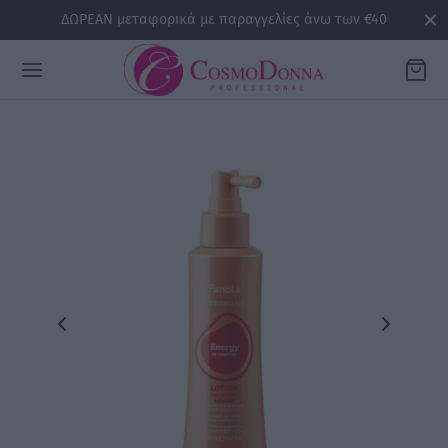
ΔΩΡΕΑΝ μεταφορικά με παραγγελίες άνω των €40
Back
ΡΕΙΕΣ
la
sline
air
issa