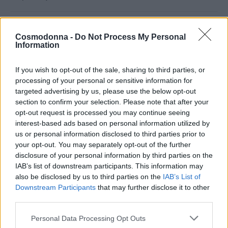
Share
Cosmodonna -
Do Not Process My Personal
Information
If you wish to opt-out of the sale, sharing to third parties, or
processing of your personal or sensitive information for
Περιγραφή
targeted advertising by us, please use the below opt-out
section to confirm your selection. Please note that after your
opt-out request is processed you may continue seeing
Επιπλέον πληροφορίες
interest-based ads based on personal information utilized by
us or personal information disclosed to third parties prior to
Λοσιόν κατά της τριχόπτωσης Energy be complex
your opt-out. You may separately opt-out of the further
Vitamins σε αμπούλες ιδανική για λεπτά άτονα μαλλιά.
disclosure of your personal information by third parties on the
IAB’s list of downstream participants. This information may
also be disclosed by us to third parties on the
IAB’s List of
Ξυπνάει μια αίσθηση βαθύ καθαρισμού στο σκαλπ,
Downstream Participants
that may further disclose it to other
τονώνοντας παράλληλα το δέρμα της κεφαλής και
third parties.
εξισορροπώντας της φυσική φυσιολογία του τριχωτού. Η
Personal Data Processing Opt Outs
μοναδική του σύνθεση ενεργοποιεί τους αδρανείς