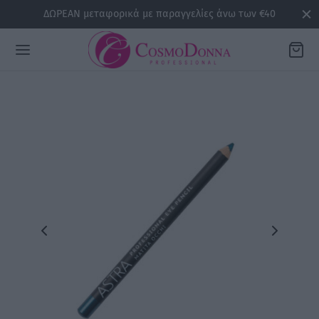
ΔΩΡΕΑΝ μεταφορικά με παραγγελίες άνω των €40
Back
ΡΕΙΕΣ
la
sline
air
issa