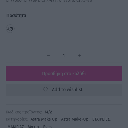
CI 77000, CI 77891, CI 77491, CI 77510, CI 75470
Ποσότητα
3gr
Προσθήκη στο καλάθι
Add to wishlist
Κωδικός προϊόντος:
Μ/Δ
Κατηγορίες:
Astra Make Up
,
Astra Make-Up
,
ΕΤΑΙΡΕΙΕΣ
,
ΜΑΚΙΓΙΑΖ
,
Μάτια - Eyes