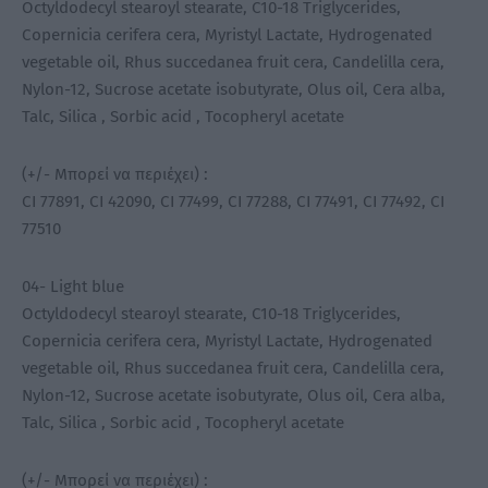
Octyldodecyl stearoyl stearate, C10-18 Triglycerides,
Copernicia cerifera cera, Myristyl Lactate, Hydrogenated
vegetable oil, Rhus succedanea fruit cera, Candelilla cera,
Nylon-12, Sucrose acetate isobutyrate, Olus oil, Cera alba,
Talc, Silica , Sorbic acid , Tocopheryl acetate
(+/- Μπορεί να περιέχει) :
CI 77891, CI 42090, CI 77499, CI 77288, CI 77491, CI 77492, CI
77510
04- Light blue
Octyldodecyl stearoyl stearate, C10-18 Triglycerides,
Copernicia cerifera cera, Myristyl Lactate, Hydrogenated
vegetable oil, Rhus succedanea fruit cera, Candelilla cera,
Nylon-12, Sucrose acetate isobutyrate, Olus oil, Cera alba,
Talc, Silica , Sorbic acid , Tocopheryl acetate
(+/- Μπορεί να περιέχει) :