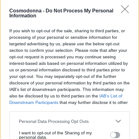
Talc, Silica , Sorbic acid , Tocopheryl acetate
Cosmodonna -
Do Not Process My Personal
Information
(+/- Μπορεί να περιέχει) :
CI 77499, CI 42090, CI 77891
If you wish to opt-out of the sale, sharing to third parties, or
processing of your personal or sensitive information for
15 -Wood
targeted advertising by us, please use the below opt-out
OCTYLDODECYL STEAROYL STEARATE, C10-18
section to confirm your selection. Please note that after your
opt-out request is processed you may continue seeing
TRIGLYCERIDES, COPERNICIA CERIFERA, CERA, MYRISTYL
interest-based ads based on personal information utilized by
LACTATE, HYDROGENATED VEGETABLE OIL, RHUS
us or personal information disclosed to third parties prior to
SUCCEDANEA FRUIT CERA, CANDELILLA CERA, SUCROSE
your opt-out. You may separately opt-out of the further
ACETATE ISOBUTYRATE, NYLON-12, OLUS OIL, CERA ALBA,
disclosure of your personal information by third parties on the
SILICA, SORBIC ACID, TOCOPHERYL ACETATE
IAB’s list of downstream participants. This information may
also be disclosed by us to third parties on the
IAB’s List of
Downstream Participants
that may further disclose it to other
(+/- Μπορεί να περιέχει) :
third parties.
CI 77499, CI 77491, CI 77492, CI 77891
Personal Data Processing Opt Outs
16- Caribbean Blue
I want to opt-out of the Sharing of my
OCTYLDODECYL STEAROYL STEARATE, MICA, C10-18
personal data.