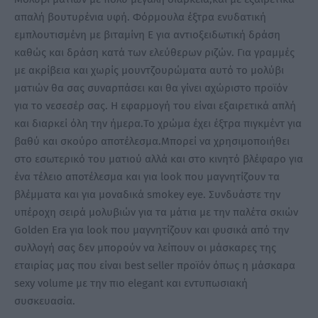
απαλή βουτυρένια υφή. Φόρμουλα έξτρα ενυδατική
εμπλουτισμένη με βιταμίνη Ε για αντιοξειδωτική δράση
καθώς και δράση κατά των ελεύθερων ριζών. Για γραμμές
με ακρίβεια και χωρίς μουντζουρώματα αυτό το μολύβι
ματιών θα σας συναρπάσει και θα γίνει αχώριστο προϊόν
για το νεσεσέρ σας. Η εφαρμογή του είναι εξαιρετικά απλή
και διαρκεί όλη την ήμερα.Το χρώμα έχει έξτρα πιγκμέντ για
βαθύ και σκούρο αποτέλεσμα.Μπορεί να χρησιμοποιήθει
στο εσωτερικό του ματιού αλλά και στο κινητό βλέφαρο για
ένα τέλειο αποτέλεσμα και για look που μαγνητίζουν τα
βλέμματα και για μοναδικά smokey eye. Συνδυάστε την
υπέροχη σειρά μολυβιών για τα μάτια με την παλέτα σκιών
Golden Era για look που μαγνητίζουν και φυσικά από την
συλλογή σας δεν μπορούν να λείπουν οι μάσκαρες της
εταιρίας μας που είναι best seller προϊόν όπως η μάσκαρα
sexy volume με την πιο elegant και εντυπωσιακή
συσκευασία.