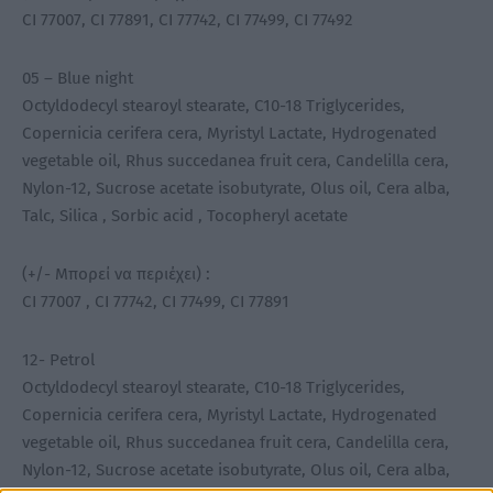
CI 77007, CI 77891, CI 77742, CI 77499, CI 77492
05 – Blue night
Octyldodecyl stearoyl stearate, C10-18 Triglycerides,
Copernicia cerifera cera, Myristyl Lactate, Hydrogenated
vegetable oil, Rhus succedanea fruit cera, Candelilla cera,
Nylon-12, Sucrose acetate isobutyrate, Olus oil, Cera alba,
Talc, Silica , Sorbic acid , Tocopheryl acetate
(+/- Μπορεί να περιέχει) :
CI 77007 , CI 77742, CI 77499, CI 77891
12- Petrol
Octyldodecyl stearoyl stearate, C10-18 Triglycerides,
Copernicia cerifera cera, Myristyl Lactate, Hydrogenated
vegetable oil, Rhus succedanea fruit cera, Candelilla cera,
Nylon-12, Sucrose acetate isobutyrate, Olus oil, Cera alba,