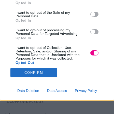
Opted In
TRIGLYCERIDES, MYRISTYL LACTATE, HYDROGENATED
VEGETABLE OIL, COPERNICIA CERIFERA CERA, OLUS OIL,
I want to opt-out of the Sale of my
Personal Data.
CANDELILLA CERA, RHUS SUCCEDANEA FRUIT CERA,
Opted In
SUCROSE ACETATE ISOBUTYRATE, NYLON-12, CERA ALBA,
SILICA, SORBIC ACID, TOCOPHERYL ACETATE
I want to opt-out of processing my
Personal Data for Targeted Advertising.
Opted In
(+/- Μπορεί να περιέχει) :
I want to opt-out of Collection, Use,
CI 77891, CI 42090
Retention, Sale, and/or Sharing of my
Personal Data that Is Unrelated with the
Purposes for which it was collected.
Opted Out
17- Baroque Gold
OCTYLDODECYLSTEAROYLSTEARATE, C10-18 TRIGLYCERIDES,
CONFIRM
MICA, MYRISTYL LACTATE, HYDROGENATED VEGETABLE OIL,
COPERNICIA CERIFERA CERA, OLUS OIL, CANDELILLA CERA,
RHUS SUCCEDANEA FRUIT CERA, SUCROSE ACETATE
Data Deletion
Data Access
Privacy Policy
ISOBUTYRATE, NYLON-12, CERA ALBA, SILICA, SORBIC ACID,
TOCOPHERYL ACETATE