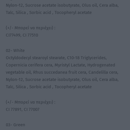
Nylon-12, Sucrose acetate isobutyrate, Olus oil, Cera alba,
Talc, Silica , Sorbic acid , Tocopheryl acetate
(+/- Μπορεί να περιέχει) :
CI77499, CI 77510
02- White
Octyldodecyl stearoyl stearate, C10-18 Triglycerides,
Copernicia cerifera cera, Myristyl Lactate, Hydrogenated
vegetable oil, Rhus succedanea fruit cera, Candelilla cera,
Nylon-12, Sucrose acetate isobutyrate, Olus oil, Cera alba,
Talc, Silica , Sorbic acid , Tocopheryl acetate
(+/- Μπορεί να περιέχει) :
CI 77891, CI 77007
03- Green