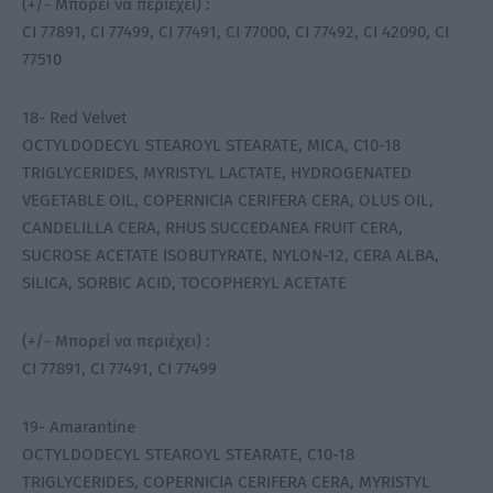
(+/- Μπορεί να περιέχει) :
CI 77891, CI 77499, CI 77491, CI 77000, CI 77492, CI 42090, CI
77510
18- Red Velvet
OCTYLDODECYL STEAROYL STEARATE, MICA, C10-18
TRIGLYCERIDES, MYRISTYL LACTATE, HYDROGENATED
VEGETABLE OIL, COPERNICIA CERIFERA CERA, OLUS OIL,
CANDELILLA CERA, RHUS SUCCEDANEA FRUIT CERA,
SUCROSE ACETATE ISOBUTYRATE, NYLON-12, CERA ALBA,
SILICA, SORBIC ACID, TOCOPHERYL ACETATE
(+/- Μπορεί να περιέχει) :
CI 77891, CI 77491, CI 77499
19- Amarantine
OCTYLDODECYL STEAROYL STEARATE, C10-18
TRIGLYCERIDES, COPERNICIA CERIFERA CERA, MYRISTYL