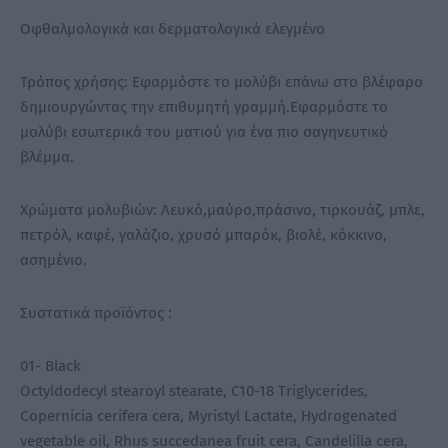
Οφθαλμολογικά και δερματολογικά ελεγμένο
Τρόπος χρήσης: Εφαρμόστε το μολύβι επάνω στο βλέφαρο
δημιουργώντας την επιθυμητή γραμμή.Εφαρμόστε το
μολύβι εσωτερικά του ματιού για ένα πιο σαγηνευτικό
βλέμμα.
Χρώματα μολυβιών: Λευκό,μαύρο,πράσινο, τιρκουάζ, μπλε,
πετρόλ, καφέ, γαλάζιο, χρυσό μπαρόκ, βιολέ, κόκκινο,
ασημένιο.
Συστατικά προϊόντος :
01- Black
Octyldodecyl stearoyl stearate, C10-18 Triglycerides,
Copernicia cerifera cera, Myristyl Lactate, Hydrogenated
vegetable oil, Rhus succedanea fruit cera, Candelilla cera,