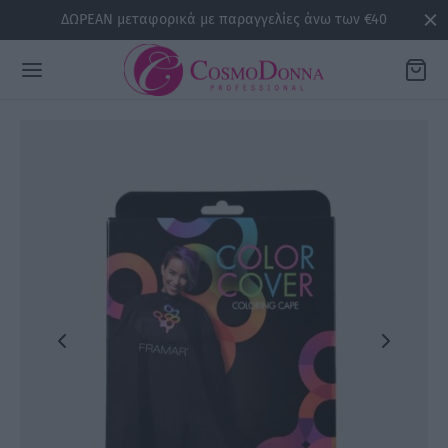
ΔΩΡΕΑΝ μεταφορικά με παραγγελίες άνω των €40
Back
ΡΕΙΕΣ
la
sline
air
issa