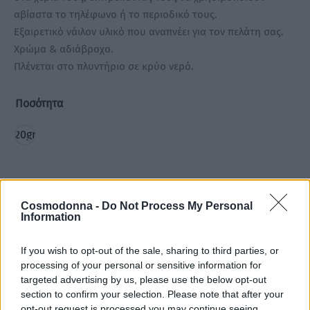
αβίαστα το τηλέφωνο ή το περιοδικό τους.
Εξαιρετικό νάιλον υλικό που αναπνέει για τον πελάτη σας.
Χρώμα & αδιάβροχο.
Πλένεται στο πλυντήριο σε κρύο νερό.
Ποσότητα
20gr
Cosmodonna -
Do Not Process My Personal
Information
Προσθήκη στο καλάθι
If you wish to opt-out of the sale, sharing to third parties, or
processing of your personal or sensitive information for
targeted advertising by us, please use the below opt-out
Add to wishlist
section to confirm your selection. Please note that after your
opt-out request is processed you may continue seeing