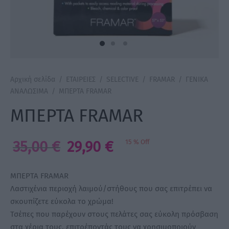
a Make Up
Bye Pido
 By Xanitalia
Αρχική σελίδα
/
ΕΤΑΙΡΕΙΕΣ
/
SELECTIVE
/
FRAMAR
/
ΓΕΝΙΚΑ
ΑΝΑΛΩΣΙΜΑ
/
ΜΠΕΡΤΑ FRAMAR
ΜΠΕΡΤΑ FRAMAR
ux
Original
Η
35,00
€
29,90
€
15
%
Off
ar
price
τρέχουσα
was:
τιμή
on
ΜΠΕΡΤΑ FRAMAR
35,00 €.
είναι:
Λαστιχένια περιοχή λαιμού/στήθους που σας επιτρέπει να
σκουπίζετε εύκολα το χρώμα!
29,90 €.
Τσέπες που παρέχουν στους πελάτες σας εύκολη πρόσβαση
στα χέρια τους, επιτρέποντάς τους να χρησιμοποιούν