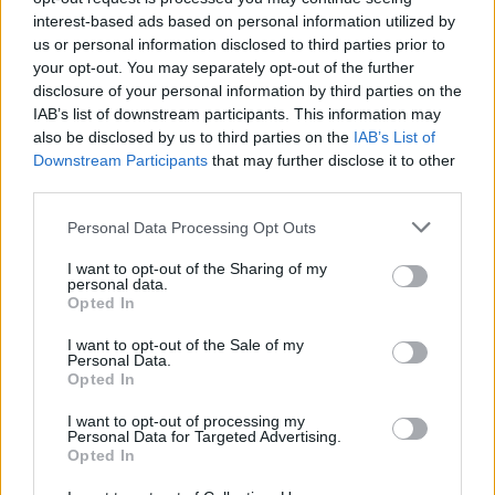
interest-based ads based on personal information utilized by
Κωδικός προϊόντος:
Μ/Δ
us or personal information disclosed to third parties prior to
your opt-out. You may separately opt-out of the further
Κατηγορίες:
FRAMAR
,
Αναλώσιμα
,
ΓΕΝΙΚΑ ΑΝΑΛΩΣΙΜΑ
,
disclosure of your personal information by third parties on the
Γενικά Αναλώσιμα
,
ΕΙΔΗ ΚΟΜΜΩΤΗΡΙΟΥ
,
ΕΤΑΙΡΕΙΕΣ
IAB’s list of downstream participants. This information may
also be disclosed by us to third parties on the
IAB’s List of
Downstream Participants
that may further disclose it to other
Share
third parties.
Personal Data Processing Opt Outs
I want to opt-out of the Sharing of my
personal data.
Opted In
Περιγραφή
I want to opt-out of the Sale of my
Επιπλέον πληροφορίες
Personal Data.
Opted In
ΜΠΕΡΤΑ FRAMAR
I want to opt-out of processing my
Personal Data for Targeted Advertising.
Opted In