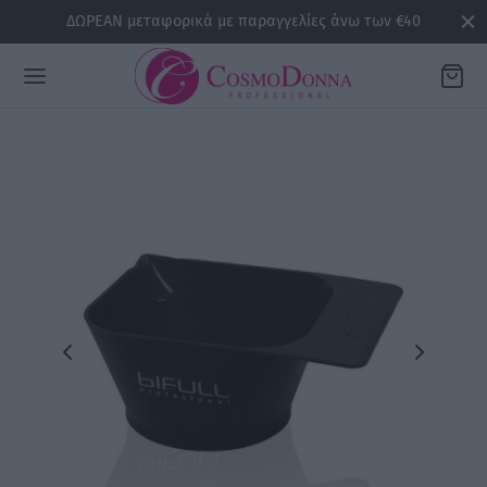
ΔΩΡΕΑΝ μεταφορικά με παραγγελίες άνω των €40
Back
ΡΕΙΕΣ
la
sline
air
issa