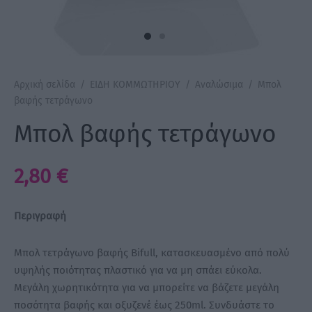
a Make Up
Bye Pido
Αρχική σελίδα
/
ΕΙΔΗ ΚΟΜΜΩΤΗΡΙΟΥ
/
Αναλώσιμα
/
Μπολ
 By Xanitalia
βαφής τετράγωνο
Μπολ βαφής τετράγωνο
ux
2,80
€
ar
Περιγραφή
on
Μπολ τετράγωνο βαφής Bifull, κατασκευασμένο από πολύ
υψηλής ποιότητας πλαστικό για να μη σπάει εύκολα.
Μεγάλη χωρητικότητα για να μπορείτε να βάζετε μεγάλη
ποσότητα βαφής και οξυζενέ έως 250ml. Συνδυάστε το