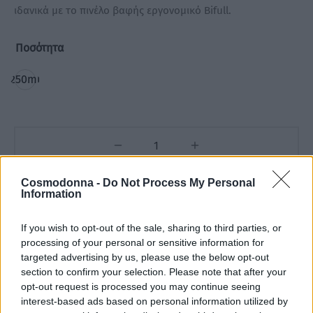
ιδανικά με το πινέλο βαφής εργονομικό Bifull.
Ποσότητα
250ml
Cosmodonna -
Do Not Process My Personal
Προσθήκη στο καλάθι
Information
If you wish to opt-out of the sale, sharing to third parties, or
Add to wishlist
processing of your personal or sensitive information for
targeted advertising by us, please use the below opt-out
section to confirm your selection. Please note that after your
Κωδικός προϊόντος:
Μ/Δ
opt-out request is processed you may continue seeing
interest-based ads based on personal information utilized by
Κατηγορίες:
Αναλώσιμα
,
ΕΙΔΗ ΚΟΜΜΩΤΗΡΙΟΥ