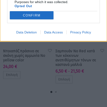
Purposes for which it was collected.
Opted Out
CONFIRM
Data Deletion
Data Access
Privacy Policy
Ντεκαπάζ πράσινο σε
Σαμπουάν No Red κατά
σκόνη χωρίς αμμωνία No
των κόκκινων
yellow color
ανεπιθύμητων τόνων σε
καστανά μαλλιά
24,00
€
Price
6,50
€
21,50
€
–
Επιλογή
range:
Επιλογή
6,50 €
through
21,50 €