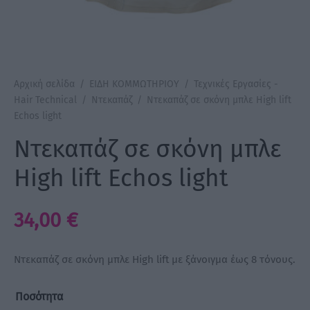
a Make Up
Bye Pido
Αρχική σελίδα
/
ΕΙΔΗ ΚΟΜΜΩΤΗΡΙΟΥ
/
Τεχνικές Εργασίες -
 By Xanitalia
Hair Technical
/
Ντεκαπάζ
/
Ντεκαπάζ σε σκόνη μπλε High lift
Echos light
Ντεκαπάζ σε σκόνη μπλε
ux
High lift Echos light
ar
34,00
€
on
Ντεκαπάζ σε σκόνη μπλε High lift με ξάνοιγμα έως 8 τόνους.
Ποσότητα