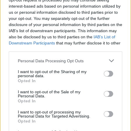
opt-out request is processed you may continue seeing
ξανοίγματος.
interest-based ads based on personal information utilized by
us or personal information disclosed to third parties prior to
Extra tips: Αναμείξτε πάντα μέσα στο μείγμα μια ποσότητα
your opt-out. You may separately opt-out of the further
7ml protector Ki power veg για την απόλυτη προστασία
disclosure of your personal information by third parties on the
IAB’s list of downstream participants. This information may
της τρίχας και για ακόμη μεγαλύτερη λάμψη του
also be disclosed by us to third parties on the
IAB’s List of
αποτελέσματος. (μείγμα 50gr μαζί με το οξυζενέ)
Downstream Participants
that may further disclose it to other
third parties.
Τρόπος χρήσης: H δοσολογία του με το οξυζενέ είναι 1
Personal Data Processing Opt Outs
προς 2 (οξυζενέ) και συνιστάται η χρήση του οξυζενέ της
I want to opt-out of the Sharing of my
Εchosline. Ο χρόνος αναμονής είναι από 10 έως 45 λεπτά.
personal data.
Εξαρτάται από τα volume του οξυζενέ 7, 10, 20, 30, 40
Opted In
που έχετε χρησιμοποιήσει και τους τόνους που επιθυμείτε
I want to opt-out of the Sale of my
να ανοίξετε.Αμέσως μετά το ντεκαπάζ κάνετε ρεφλέ με τα
Personal Data.
Opted In
χρώματα ρεφλέ της Echos light χωρίς αμμωνία, για ένα
υπέροχο αποτέλεσμα ξανθού χωρίς ανεπιθύμητους
I want to opt-out of processing my
Personal Data for Targeted Advertising.
τόνους ,καθώς τα ρεφλέ χρώματα της σειράς Echos light
Opted In
δεν επηρεάζουν καθόλου τα φυσικά μαλλιά.