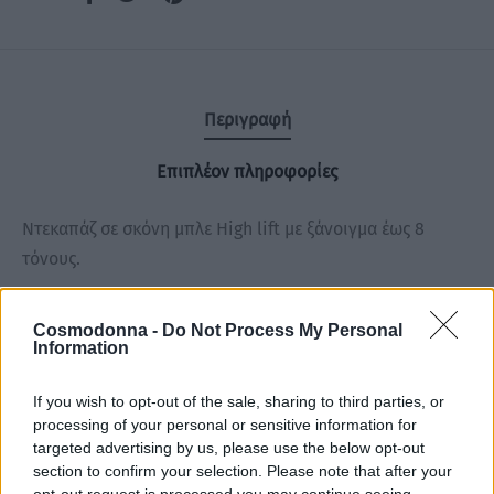
Περιγραφή
Επιπλέον πληροφορίες
Ντεκαπάζ σε σκόνη μπλε High lift με ξάνοιγμα έως 8
τόνους.
Ιδανικό για τεχνικές μες με αλουμινόχαρτο ,από βάση 4-5
Cosmodonna -
Do Not Process My Personal
φυσική για πλήρη αποχρωματισμό η μπαλαγιάζ.
Information
Εξαλείφει στο μέγιστο τις πορτοκαλί σκιές, αφήνοντας τα
If you wish to opt-out of the sale, sharing to third parties, or
μαλλιά μεταξένια απαλά και λαμπερά. Αναμίξετε με το
processing of your personal or sensitive information for
οξυζενέ 7 vol ,10 vol, 20 vol , 30 vol h 40 vol ανάλογα
targeted advertising by us, please use the below opt-out
πάντα υπολογίζοντας το ξάνοιγμα καθώς και τον χρόνο
section to confirm your selection. Please note that after your