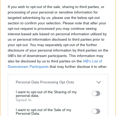
If you wish to opt-out of the sale, sharing to third parties, or
processing of your personal or sensitive information for
targeted advertising by us, please use the below opt-out
section to confirm your selection. Please note that after your
Προσθήκη στο καλάθι
opt-out request is processed you may continue seeing
interest-based ads based on personal information utilized by
us or personal information disclosed to third parties prior to
Add to wishlist
your opt-out. You may separately opt-out of the further
disclosure of your personal information by third parties on the
IAB’s list of downstream participants. This information may
also be disclosed by us to third parties on the
IAB’s List of
Κωδικός προϊόντος:
Μ/Δ
Downstream Participants
that may further disclose it to other
Κατηγορίες:
Clarissa
,
Εξοπλισμός
,
ΕΤΑΙΡΕΙΕΣ
,
third parties.
ΛΑΜΠΕΣ-ΤΡΟΧΟΙ-ΕΞΑΡΤΗΜΑΤΑ
,
ΜΑΝΙΚΙΟΥΡ-ΠΕΝΤΙΚΙΟΥΡ
Personal Data Processing Opt Outs
I want to opt-out of the Sharing of my
Share
personal data.
Opted In
I want to opt-out of the Sale of my
Personal Data.