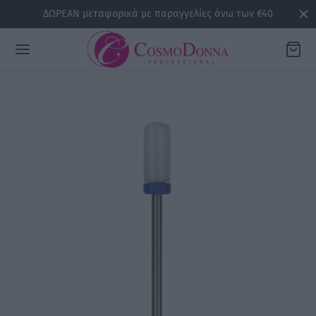
ΔΩΡΕΑΝ μεταφορικά με παραγγελίες άνω των €40
Back
ΡΕΙΕΣ
la
sline
air
issa