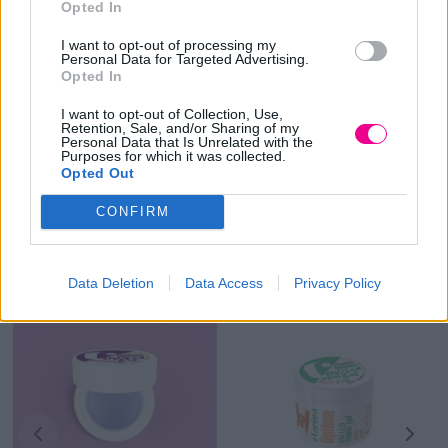
Opted In
Επιπλέον πληροφορίες
I want to opt-out of processing my
Personal Data for Targeted Advertising.
Opted In
ΒΆΡΟΣ
Μ/Δ
I want to opt-out of Collection, Use,
Retention, Sale, and/or Sharing of my
ΠΟΣΌΤΗΤΑ
5gr
Personal Data that Is Unrelated with the
Purposes for which it was collected.
Opted Out
CONFIRM
Σχετικά προϊόντα
Data Deletion
Data Access
Privacy Policy