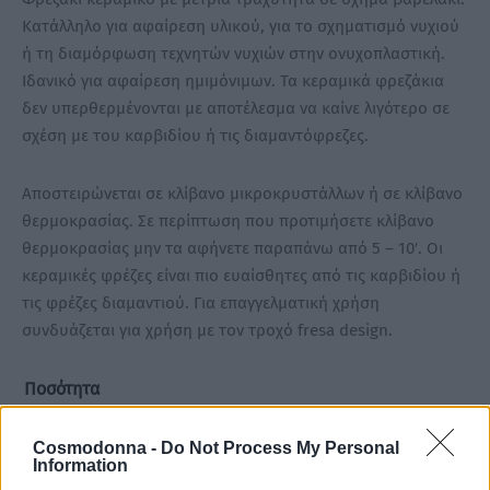
Κατάλληλο για αφαίρεση υλικού, για το σχηματισμό νυχιού
ή τη διαμόρφωση τεχνητών νυχιών στην ονυχοπλαστική.
Ιδανικό για αφαίρεση ημιμόνιμων. Τα κεραμικά φρεζάκια
δεν υπερθερμένονται με αποτέλεσμα να καίνε λιγότερο σε
σχέση με του καρβιδίου ή τις διαμαντόφρεζες.
Αποστειρώνεται σε κλίβανο μικροκρυστάλλων ή σε κλίβανο
θερμοκρασίας. Σε περίπτωση που προτιμήσετε κλίβανο
θερμοκρασίας μην τα αφήνετε παραπάνω από 5 – 10′. Οι
κεραμικές φρέζες είναι πιο ευαίσθητες από τις καρβιδίου ή
τις φρέζες διαμαντιού. Για επαγγελματική χρήση
συνδυάζεται για χρήση με τον τροχό fresa design.
Ποσότητα
5gr
Cosmodonna -
Do Not Process My Personal
Information