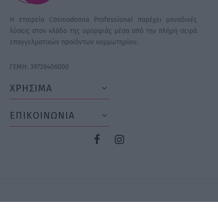
Η εταιρεία Cosmodonna Professional παρέχει μοναδικές
λύσεις στον κλάδο της ομορφιάς μέσα από την πλήρη σειρά
επαγγελματικών προϊόντων κομμωτηρίου.
ΓΕΜΗ: 39726406000
ΧΡΗΣΙΜΑ
ΕΠΙΚΟΙΝΩΝΙΑ
©2026 GrowUp Digital