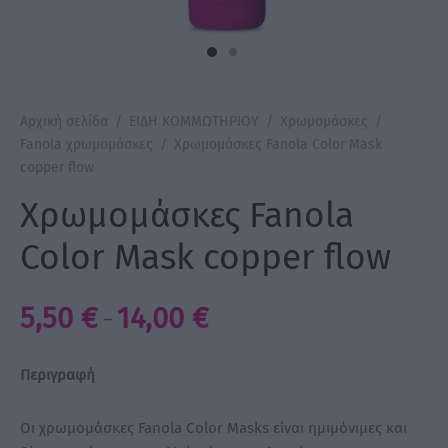
a Make Up
Bye Pido
Αρχική σελίδα
/
ΕΙΔΗ ΚΟΜΜΩΤΗΡΙΟΥ
/
Χρωμομάσκες
/
 By Xanitalia
Fanola χρωμομάσκες
/
Χρωμομάσκες Fanola Color Mask
copper flow
Χρωμομάσκες Fanola
ux
Color Mask copper flow
ar
Price
5,50
€
14,00
€
–
range:
on
5,50 €
Περιγραφή
through
14,00 €
Οι χρωμομάσκες Fanola Color Masks είναι ημιμόνιμες και