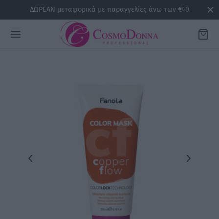
ΔΩΡΕΑΝ μεταφορικά με παραγγελίες άνω των €40
Back
ΡΕΙΕΣ
la
sline
air
issa