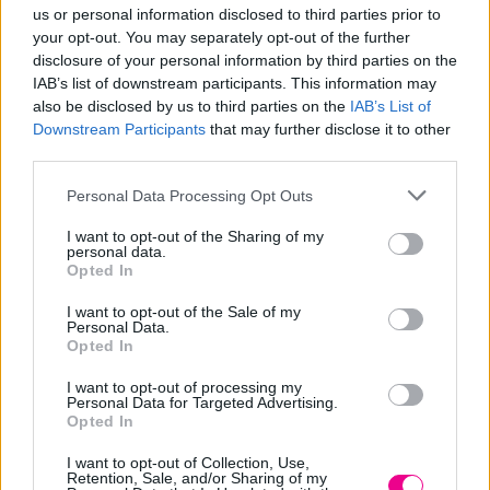
Περιέχει έλαιο αβοκάντο που είναι πλούσιο σε βιταμίνες.
us or personal information disclosed to third parties prior to
your opt-out. You may separately opt-out of the further
Ζωντανεύει και διατηρεί το βαμμένο χρώμα.
disclosure of your personal information by third parties on the
Καθυστερεί την επίσκεψη σας στο κομμωτήριο.
IAB’s list of downstream participants. This information may
Προσφέρει προσωρινή κάλυψη λευκών.
also be disclosed by us to third parties on the
IAB’s List of
Downstream Participants
that may further disclose it to other
Διατίθεται σε 9 διαφορετικές αποχρώσεις.
third parties.
Διατίθεται σε 30ml και 200ml.
Personal Data Processing Opt Outs
Τρόπος χρήσης: Μετά από το λούσιμο φοράτε γάντια 1
I want to opt-out of the Sharing of my
χρήσης. Έπειτα εφαρμόζετε την επιθυμητή απόχρωση
personal data.
Opted In
μάσκας με χρώμα από την ρίζα έως τις άκρες με την
βοήθεια μιας χτένας. Αφήνετε τη μάσκα με χρώμα να
I want to opt-out of the Sale of my
Personal Data.
δράσει 2 λεπτά. Ξεβγάζετε σχολαστικά με χλιαρό νερό.
Opted In
I want to opt-out of processing my
Personal Data for Targeted Advertising.
Opted In
Δοσολογία:
I want to opt-out of Collection, Use,
Retention, Sale, and/or Sharing of my