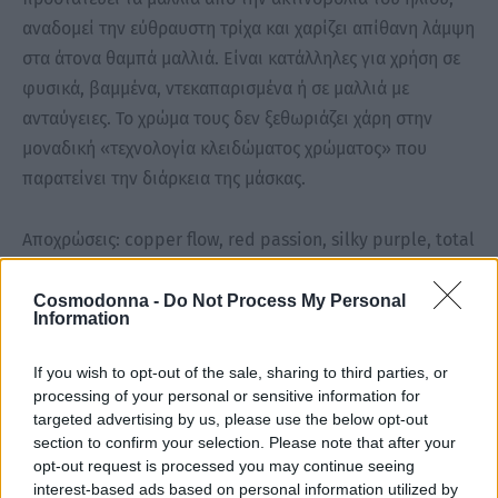
αναδομεί την εύθραυστη τρίχα και χαρίζει απίθανη λάμψη
στα άτονα θαμπά μαλλιά. Είναι κατάλληλες για χρήση σε
φυσικά, βαμμένα, ντεκαπαρισμένα ή σε μαλλιά με
ανταύγειες. Το χρώμα τους δεν ξεθωριάζει χάρη στην
μοναδική «τεχνολογία κλειδώματος χρώματος» που
παρατείνει την διάρκεια της μάσκας.
Αποχρώσεις: copper flow, red passion, silky purple, total
black, ocean blue, pink sugar, clover green, sensual
chocolate, golden aura
Cosmodonna -
Do Not Process My Personal
Information
Η μάσκα με χρώμα Fanola:
If you wish to opt-out of the sale, sharing to third parties, or
processing of your personal or sensitive information for
targeted advertising by us, please use the below opt-out
Διαρκεί από 8 έως 10 λουσίματα.
section to confirm your selection. Please note that after your
Δεν περιέχει σιλικόνη.
opt-out request is processed you may continue seeing
Βάφει τα μαλλιά σε 2 μόνο λεπτά.
interest-based ads based on personal information utilized by