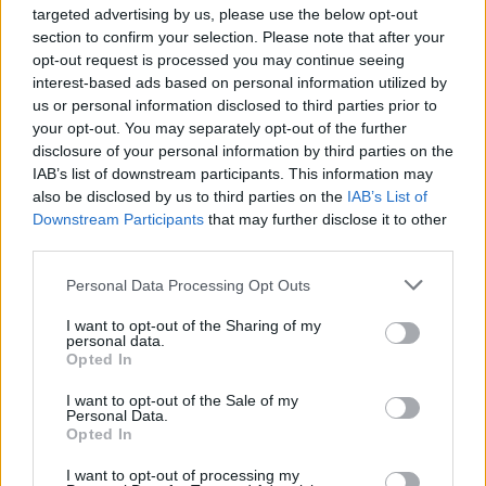
targeted advertising by us, please use the below opt-out
Share
section to confirm your selection. Please note that after your
opt-out request is processed you may continue seeing
interest-based ads based on personal information utilized by
us or personal information disclosed to third parties prior to
your opt-out. You may separately opt-out of the further
Περιγραφή
disclosure of your personal information by third parties on the
IAB’s list of downstream participants. This information may
Επιπλέον πληροφορίες
also be disclosed by us to third parties on the
IAB’s List of
Downstream Participants
that may further disclose it to other
third parties.
Σχεδιασμένο με εργονομική θέση λαβής, για ξεκούραστη
εργασία και satin φινίρισμα.
Personal Data Processing Opt Outs
I want to opt-out of the Sharing of my
Κλασικές λεπίδες με επίπεδη γωνία κοπής για μια πολύ
personal data.
Opted In
αποτελεσματική εργασία
I want to opt-out of the Sale of my
Personal Data.
η μικροοδοντία από τη μία πλευρά αποτρέπει την
Opted In
I want to opt-out of processing my