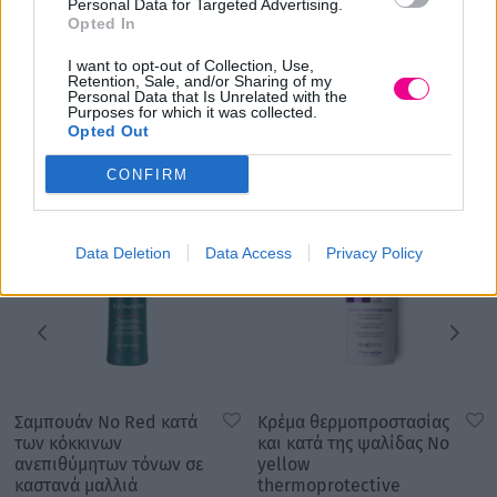
ολίσθηση της τρίχας.
Personal Data for Targeted Advertising.
Opted In
I want to opt-out of Collection, Use,
Retention, Sale, and/or Sharing of my
Σχετικά προϊόντα
Personal Data that Is Unrelated with the
Purposes for which it was collected.
Opted Out
CONFIRM
Data Deletion
Data Access
Privacy Policy
Σαμπουάν No Red κατά
Κρέμα θερμοπροστασίας
των κόκκινων
και κατά της ψαλίδας No
ανεπιθύμητων τόνων σε
yellow
καστανά μαλλιά
thermoprotective