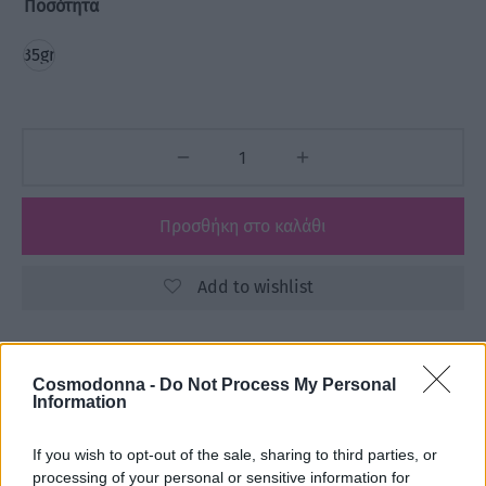
Ποσότητα
35gr
Προσθήκη στο καλάθι
Add to wishlist
Κωδικός προϊόντος:
Μ/Δ
Cosmodonna -
Do Not Process My Personal
Κατηγορίες:
Jaguar
,
ΕΙΔΗ ΚΟΜΜΩΤΗΡΙΟΥ
,
Εξοπλισμός
,
Information
ΕΤΑΙΡΕΙΕΣ
,
Κουρευτικές Μηχανές - Ψαλίδια
If you wish to opt-out of the sale, sharing to third parties, or
processing of your personal or sensitive information for