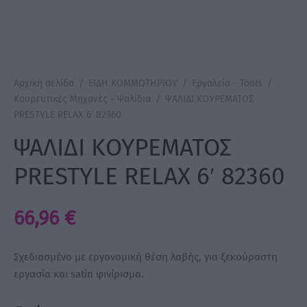
a Make Up
Bye Pido
Αρχική σελίδα
/
ΕΙΔΗ ΚΟΜΜΩΤΗΡΙΟΥ
/
Εργαλεία - Tools
/
 By Xanitalia
Κουρευτικές Μηχανές - Ψαλίδια
/
ΨΑΛΙΔΙ ΚΟΥΡΕΜΑΤΟΣ
PRESTYLE RELAX 6′ 82360
ΨΑΛΙΔΙ ΚΟΥΡΕΜΑΤΟΣ
ux
PRESTYLE RELAX 6′ 82360
ar
66,96
€
on
Σχεδιασμένο με εργονομική θέση λαβής, για ξεκούραστη
εργασία και satin φινίρισμα.