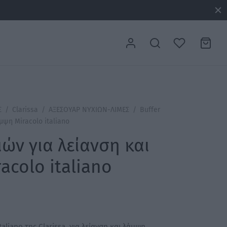
Σ
/
Clarissa
/
ΑΞΕΣΟΥΑΡ ΝΥΧΙΩΝ-ΛΙΜΕΣ
/
Buffer
μψη Miracolo italiano
ιών για λείανση και
acolo italiano
taliano της Clarissa, για λείανση και λάμψη.