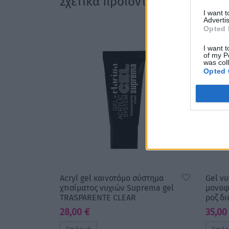
Σχετικά προϊόντα
I want 
Advertis
Opted 
I want t
of my P
was col
Opted 
Acryl gel καινοτόμο σύστημα
Gel νυ
χτισίματος νυχιών Suprema gel
μονοφ
TRASPARENTE CLEAR
ροζ δ
28,00
€
35,0