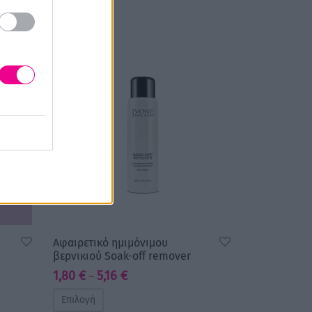
-
40
%
Αφαιρετικό ημιμόνιμου
βερνικιού Soak-off remover
Price
1,80
€
5,16
€
–
range:
Επιλογή
1,80 €