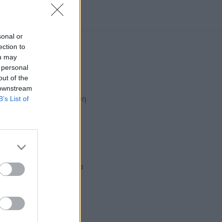
sonal or
ection to
ou may
 personal
out of the
 downstream
ιαίνει και χαρίζει λάμψη
B’s List of
ιτα λιμάρετε δυνατά για