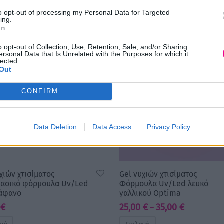
to opt-out of processing my Personal Data for Targeted
ing.
In
o opt-out of Collection, Use, Retention, Sale, and/or Sharing
ersonal Data that Is Unrelated with the Purposes for which it
lected.
Out
CONFIRM
Data Deletion
Data Access
Privacy Policy
χιών χτισίματος
Gel νυχιών χτισίματος
ασικό φόρμουλα Uv/Led
Φόρμουλα Uv/Led λευκό
ιάφανο
γαλλικού Optima
Price
0
€
25,00
€
35,00
€
–
range: