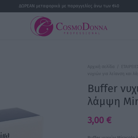
ΔΩΡΕΑΝ μεταφορικά με παραγγελίες άνω των €40
Αρχική σελίδα
/
ΕΤΑΙΡΕΙΕ
νυχιών για λείανση και λά
Buffer νυχ
λάμψη Mir
3,00
€
Buffer νυχιών Miracolo i