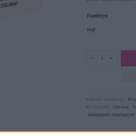
Ποσότητα
14gr
Κωδικός προϊόντος:
Μ/Δ
Κατηγορίες:
Clarissa
,
Α
ΜΑΝΙΚΙΟΥΡ-ΠΕΝΤΙΚΙΟΥΡ
Share