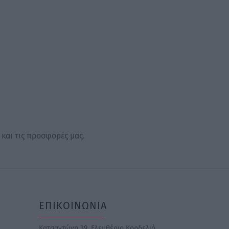
through
5,16 €
 και τις προσφορές μας.
ΕΠΙΚΟΙΝΩΝΙΑ
Κατσαντώνη 39, Ελευθέριο Κορδελιό,