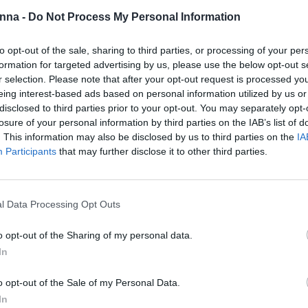
nna -
Do Not Process My Personal Information
to opt-out of the sale, sharing to third parties, or processing of your per
formation for targeted advertising by us, please use the below opt-out s
r selection. Please note that after your opt-out request is processed y
Περιγραφή
Επιπλέον πληροφορίες
eing interest-based ads based on personal information utilized by us or
disclosed to third parties prior to your opt-out. You may separately opt-
losure of your personal information by third parties on the IAB’s list of
σικά νύχια καθώς και για όλες τις μεθόδους ονυχοπλαστικής. Λε
. This information may also be disclosed by us to third parties on the
IA
Participants
that may further disclose it to other third parties.
ν, κάνοντάς τα να μοιάζουν περιποιημένα και όμορφα.
αίνει την επιφάνεια του νυχιού και η άλλη γυαλίζει.
l Data Processing Opt Outs
υνατά την επιφάνεια του νυχιού σας με την γκρι πλευρά και έπε
o opt-out of the Sharing of my personal data.
 πλευρά.
In
o opt-out of the Sale of my Personal Data.
In