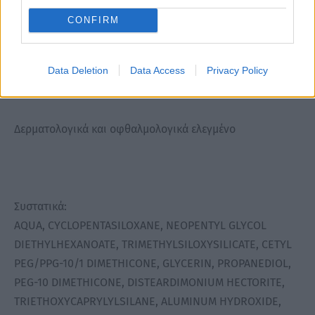
προϊόν στα σημεία τα οποία θέλετε να καλύψετε. Απλώστε
CONFIRM
ομοιόμορφα με απαλές κινήσεις. Έπειτα εφαρμόστε με το
μέσο του απλικατέρ σε διάφορα σημεία του προσώπου,
απλώστε το με ένα πινέλο make up ή με ένα σφουγγαράκι
Data Deletion
Data Access
Privacy Policy
για ομοιόμορφο αποτέλεσμα.
Δερματολογικά και οφθαλμολογικά ελεγμένο
Συστατικά:
AQUA, CYCLOPENTASILOXANE, NEOPENTYL GLYCOL
DIETHYLHEXANOATE, TRIMETHYLSILOXYSILICATE, CETYL
PEG/PPG-10/1 DIMETHICONE, GLYCERIN, PROPANEDIOL,
PEG-10 DIMETHICONE, DISTEARDIMONIUM HECTORITE,
TRIETHOXYCAPRYLYLSILANE, ALUMINUM HYDROXIDE,