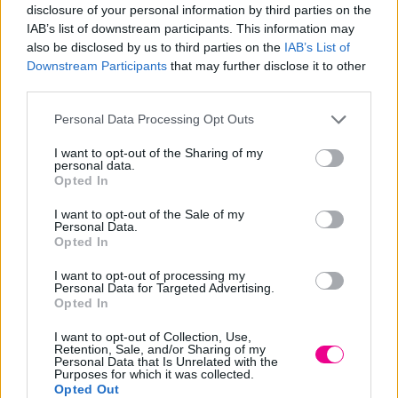
συσφίγγοντας ορατά την δομή του και παράλληλα
disclosure of your personal information by third parties on the
μειώνουν τις λεπτές γραμμές και τις ρυτίδες.
IAB’s list of downstream participants. This information may
also be disclosed by us to third parties on the
IAB’s List of
Downstream Participants
that may further disclose it to other
Η συσκευασία είναι σχεδιασμένη ώστε να εξυπηρετεί και
third parties.
τις δυο λειτουργίες του προϊόντος. Το βουρτσάκι που
Personal Data Processing Opt Outs
περιλαμβάνει έχει στρογγυλή άκρη και είναι ιδανικό για
πιο μικρές διορθώσεις, αλλά παράλληλα έχει και μεγάλη
I want to opt-out of the Sharing of my
personal data.
επιφάνεια απλικατέρ ώστε να εφαρμόσετε make up σε
Opted In
όλο το πρόσωπο για πλήρη κάλυψη. Διατίθεται σε 12
I want to opt-out of the Sale of my
μοναδικές αποχρώσεις για να βρείτε την κατάλληλη για
Personal Data.
Opted In
εσάς και την επιδερμίδα σας.
I want to opt-out of processing my
Personal Data for Targeted Advertising.
PRO TIPS: Η επιδερμίδα είναι αψεγάδιαστη και οι ατέλειες
Opted In
εξαφανίζονται. Η επιδερμίδα είναι μεταξένια βελούδινη
I want to opt-out of Collection, Use,
και απαλή με μια μεγάλη διάρκεια και anti age δράση.
Retention, Sale, and/or Sharing of my
Personal Data that Is Unrelated with the
Purposes for which it was collected.
Opted Out
ΤΡΟΠΟΣ ΧΡΗΣΗΣ: Εφαρμόστε με την άκρη του πινέλου το