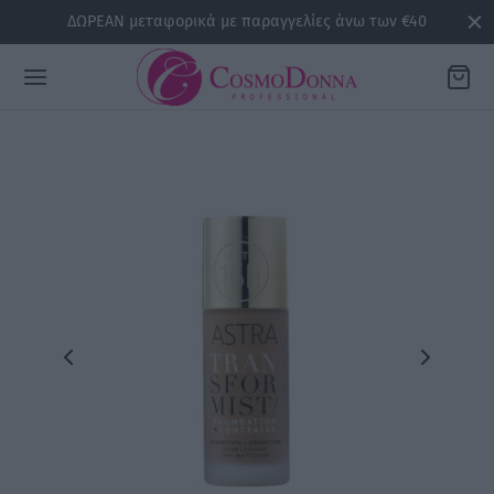
ΔΩΡΕΑΝ μεταφορικά με παραγγελίες άνω των €40
Back
ΡΕΙΕΣ
la
sline
air
issa