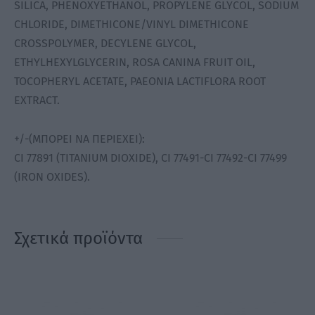
SILICA, PHENOXYETHANOL, PROPYLENE GLYCOL, SODIUM
CHLORIDE, DIMETHICONE/VINYL DIMETHICONE
CROSSPOLYMER, DECYLENE GLYCOL,
ETHYLHEXYLGLYCERIN, ROSA CANINA FRUIT OIL,
TOCOPHERYL ACETATE, PAEONIA LACTIFLORA ROOT
EXTRACT.
+/-(ΜΠΟΡΕΙ ΝΑ ΠΕΡΙΕΧΕΙ):
CI 77891 (TITANIUM DIOXIDE), CI 77491-CI 77492-CI 77499
(IRON OXIDES).
Σχετικά προϊόντα