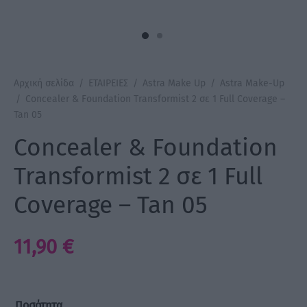
a Make Up
Bye Pido
Αρχική σελίδα
/
ΕΤΑΙΡΕΙΕΣ
/
Astra Make Up
/
Astra Make-Up
 By Xanitalia
/
Concealer & Foundation Transformist 2 σε 1 Full Coverage –
Tan 05
Concealer & Foundation
ux
Transformist 2 σε 1 Full
Coverage – Tan 05
ar
on
11,90
€
Ποσότητα