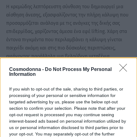
Η κρεμώδης λεπτόρευστη σύνθεση του δημιουργεί μια
αίσθηση άνεσης, εξασφαλίζοντας την πλήρη κάλυψη που
προσαρμόζεται ανάλογα με τις ανάγκες της δικής σας
επιδερμίδας, χαρίζοντας άμεσα ένα εφέ lifting. Χάρη στα
έντονα πιγκμέντα που περιλαμβάνει η κάλυψη γίνεται
παιχνίδι ακόμη και στις πιο δύσκολες περιπτώσεις,
αφήνοντας παράλληλα μια βελούδινη μεταξένια
επιδερμίδα που δεν θα πιστεύετε.
Cosmodonna -
Do Not Process My Personal
Information
Ιδανικό για όλους τους τύπους επιδερμίδας. Το concealer
& foundation Transformist είναι εμπλουτισμένο με
If you wish to opt-out of the sale, sharing to third parties, or
processing of your personal or sensitive information for
βιταμίνη Ε η οποία έχει μεγάλη αντιοξειδωτική δράση,
targeted advertising by us, please use the below opt-out
εκχυλίσματα παιώνιας τα οποία έχουν δράση κατά των
section to confirm your selection. Please note that after your
ερεθισμών και των κοκκινίλων, καθώς και εκχυλίσματα
opt-out request is processed you may continue seeing
interest-based ads based on personal information utilized by
άγριας τριανταφυλλιάς πλούσια σε Ω3, 6 και 9 τα οποία
us or personal information disclosed to third parties prior to
διεισδύουν βαθιά στα κύτταρα του δέρματος
your opt-out. You may separately opt-out of the further